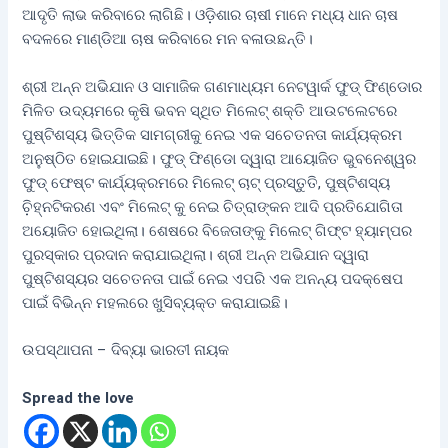
ଆଦୃତି ଲାଭ କରିବାରେ ଲାଗିଛି। ଓଡ଼ିଶାର ଚାଷୀ ମାନେ ମଧ୍ୟ ଧାନ ଚାଷ
ବଦଳରେ ମାଣ୍ଡିଆ ଚାଷ କରିବାରେ ମନ ବଳାଉଛନ୍ତି।
ଶ୍ରୀ ଅନ୍ନ ଅଭିଯାନ ଓ ସାମାଜିକ ଗଣମାଧ୍ୟମ ନେଟୱାର୍କ ଫୁଡ୍ ଫିଣ୍ଡୋର
ମିଳିତ ଉଦ୍ୟମରେ କୃଷି ଭବନ ସ୍ଥିତ ମିଲେଟ୍ ଶକ୍ତି ଆଉଟଲେଟରେ
ପୁଷ୍ଟିଶସ୍ୟ ଭିତ୍ତିକ ସାମଗ୍ରୀକୁ ନେଇ ଏକ ସଚେତନତା କାର୍ଯ୍ୟକ୍ରମ
ଅନୁଷ୍ଠିତ ହୋଇଯାଇଛି। ଫୁଡ୍ ଫିଣ୍ଡୋ ଦ୍ୱାରା ଆୟୋଜିତ ଭୁବନେଶ୍ୱର
ଫୁଡ୍ ଫେଷ୍ଟ କାର୍ଯ୍ୟକ୍ରମରେ ମିଲେଟ୍ ଚାଟ୍ ପ୍ରସ୍ତୁତି, ପୁଷ୍ଟିଶସ୍ୟ
ଚି଼ହ୍ନଟିକରଣ ଏବଂ ମିଲେଟ୍ କୁ ନେଇ ଚିତ୍ରାଙ୍କନ ଆଦି ପ୍ରତିଯୋଗିତା
ଅୟୋଜିତ ହୋଇଥିଲା। ଶେଷରେ ବିଜେତାଙ୍କୁ ମିଲେଟ୍ ଗିଫ୍ଟ ହ୍ୟାମ୍ପର
ପୁରସ୍କାର ପ୍ରଦାନ କରାଯାଇଥିଲା। ଶ୍ରୀ ଅନ୍ନ ଅଭିଯାନ ଦ୍ୱାରା
ପୁଷ୍ଟିଶସ୍ୟର ସଚେତନତା ପାଇଁ ନେଇ ଏପରି ଏକ ଅନନ୍ୟ ପଦକ୍ଷେପ
ପାଇଁ ବିଭିନ୍ନ ମହଲରେ ଖୁସିବ୍ୟକ୍ତ କରାଯାଇଛି।
ଉପସ୍ଥାପନା – ଦିବ୍ୟା ଭାରତୀ ନାୟକ
Spread the love