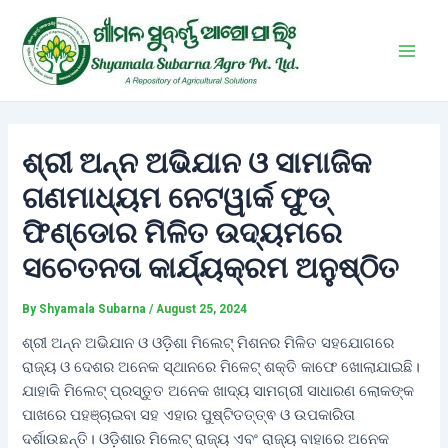
Skip
Post
Main
to
navigation
Men
content
ଶ୍ରୀ ଅନ୍ନ ଅଭିଯାନ ଓ ସାମାଜିକ
ଗଣମାଧ୍ୟମ ନେଟୱାର୍କ ଫୁଡ୍
ଫିଣ୍ଡୋର ମିଳିତ ଉଦ୍ୟମରେ
ସଚେତନତା କାର୍ଯ୍ୟକ୍ରମ ଅନୁଷ୍ଠିତ
By
Shyamala Subarna
/
August 25, 2024
ଶ୍ରୀ ଅନ୍ନ ଅଭିଯାନ ଓ ଓଡ଼ିଶା ମିଲେଟ୍ ମିଶନର ମିଳିତ ସହଯୋଗରେ
ରାଜ୍ୟ ଓ ଦେଶର ଅନେକ ସ୍ଥାନରେ ମିଳେଟ୍ ଶକ୍ତି କାଫେ ଖୋଲାଯାଇଛି।
ଯାହାକି ମିଲେଟ୍ ପ୍ରସ୍ତୁତ ଅନେକ ଖାଦ୍ୟ ସାମଗ୍ରୀ ସାଧାରଣ ଲୋକଙ୍କ
ପାଖରେ ପହଞ୍ଚାଇବା ସହ ଏହାର ପୁଷ୍ଟିତତ୍ତ୍ଵ ଓ ଉପକାରିତା
ଦର୍ଶାଉଛନ୍ତି। ଓଡ଼ିଶାର ମିଲେଟ୍ ରାଜ୍ୟ ଏବଂ ରାଜ୍ୟ ବାହାରେ ଅନେକ