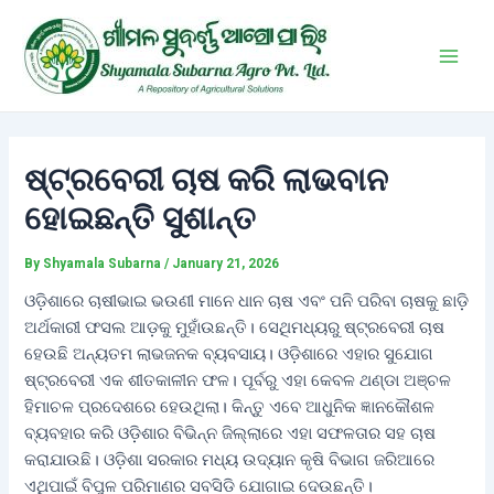
Skip
Post
Main
to
navigation
Men
content
ଷ୍ଟ୍ରବେରୀ ଚାଷ କରି ଲାଭବାନ
ହୋଇଛନ୍ତି ସୁଶାନ୍ତ
By
Shyamala Subarna
/
January 21, 2026
ଓଡ଼ିଶାରେ ଚାଷୀଭାଇ ଭଉଣୀ ମାନେ ଧାନ ଚାଷ ଏବଂ ପନି ପରିବା ଚାଷକୁ ଛାଡ଼ି
ଅର୍ଥକାରୀ ଫସଲ ଆଡ଼କୁ ମୁହାଁଉଛନ୍ତି। ସେଥିମଧ୍ୟରୁ ଷ୍ଟ୍ରବେରୀ ଚାଷ
ହେଉଛି ଅନ୍ୟତମ ଲାଭଜନକ ବ୍ୟବସାୟ। ଓଡ଼ିଶାରେ ଏହାର ସୁଯୋଗ
ଷ୍ଟ୍ରବେରୀ ଏକ ଶୀତକାଳୀନ ଫଳ। ପୂର୍ବରୁ ଏହା କେବଳ ଥଣ୍ଡା ଅଞ୍ଚଳ
ହିମାଚଳ ପ୍ରଦେଶରେ ହେଉଥିଲା। କିନ୍ତୁ ଏବେ ଆଧୁନିକ ଜ୍ଞାନକୌଶଳ
ବ୍ୟବହାର କରି ଓଡ଼ିଶାର ବିଭିନ୍ନ ଜିଲ୍ଲାରେ ଏହା ସଫଳତାର ସହ ଚାଷ
କରାଯାଉଛି। ଓଡ଼ିଶା ସରକାର ମଧ୍ୟ ଉଦ୍ୟାନ କୃଷି ବିଭାଗ ଜରିଆରେ
ଏଥିପାଇଁ ବିପୁଳ ପରିମାଣର ସବସିଡି ଯୋଗାଇ ଦେଉଛନ୍ତି।