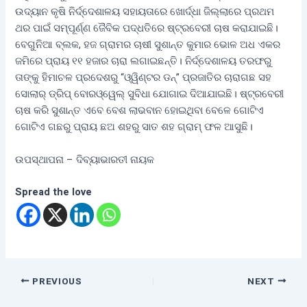
ଉଦ୍ୟାନ କୃଷି ନିର୍ଦ୍ଦେଶାଳୟ ସହାୟତାରେ ଖୋର୍ଦ୍ଧା ଜିଲ୍ଲାରେ ପ୍ରଥମ
ଥର ପାଇଁ ସମ୍ପୂର୍ଣ୍ଣ ଜୈବିକ ପଦ୍ଧତିରେ ଷ୍ଟ୍ରବେରୀ ଚାଷ କରାଯାଇଛି।
ବେଗୁନିଆ ବ୍ଲକ, ହଜ ଗ୍ରାମର ଚାଷୀ ସୁଶାନ୍ତ କୁମାର ଭୋଳ ଅଧ ଏକର
ଜମିରେ ପ୍ରାୟ ୧୧ ହଜାର ଚାରା ଲଗାଇଛନ୍ତି। ନିର୍ଦ୍ଦେଶାଳୟ ତରଫରୁ
ତାଙ୍କୁ ହିମାଚଳ ପ୍ରଦେଶରୁ “ଓ୍ୱିଣ୍ଟର ଡନ୍” ପ୍ରଜାତିର ଚାରାଗଛ ସହ
ସୋଲାର୍ ଡ୍ରିପ୍ ବୋରଓ୍ୱେଲ୍ ସୁବିଧା ଯୋଗାଇ ଦିଆଯାଇଛି। ଷ୍ଟ୍ରବେରୀ
ଚାଷ କରି ସୁଶାନ୍ତ ଏବେ ବେଶ ଲାଭବାନ ହୋଇଥିବା ବେଳେ ଗୋଟିଏ
ଗୋଟିଏ ଗଛରୁ ପ୍ରାୟ ଛଅ ଶହରୁ ସାତ ଶହ ଗ୍ରାମ୍ ଫଳ ଆସୁଛି।
ଉପସ୍ଥାପନା – ଦିବ୍ୟାଭାରତୀ ନାୟକ
Spread the love
PREVIOUS
NEXT