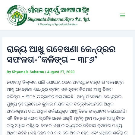
Skip
Post
Main
to
navigation
Men
content
ରାଜ୍ୟ ଆଖୁ ଗବେଷଣା କେନ୍ଦ୍ରର
ସଫଳତା-“କଳିଙ୍ଗ – ୩୮୬”
By
Shyamala Subarna
/
August 27, 2020
ନୟାଗଡ଼ ଜିଲ୍ଲାର ପାଣି ପୋଇଲା ଠାରେ ଅବସ୍ଥିତ ରାଜ୍ୟ ର ଏକମାତ୍ର
ଆଖୁ ଗବେଷଣା କେନ୍ଦ୍ର ଦ୍ବାରା ଏକ ନୂତନ କିସମର ଆଖୁ ବିହନ ‘
କଳିଙ୍ଗ – ୩୮୬’ ଉଦ୍ଭାବନ କରାଯାଇଛି। ଆଖୁ ଗବେଷଣା କେନ୍ଦ୍ରର
ମୁଖ୍ୟ ଡ଼ଃ ପ୍ରମୋଦ କୁମାର ନାୟକ ଙ୍କ ତତ୍ତ୍ଵାବଧନରେ ଅଧିକ
ଅମଳକ୍ଷମ ତଥା ଅଧିକ ଶର୍କରାଯୁକ୍ତ ଆଖୁ ବିହନ ଉଦ୍ଭାବନ କରାଯାଇଛି।
ଏହି ବିହନ ର ରୋଗ ପ୍ରତିରୋଧକ ଶକ୍ତି ପୂର୍ବରୁ ଥିବା ଉନ୍ନତ ଆଖୁ ବିହନ
ଠାରୁ ଅଧିକ ରହିଥିବା ବେଳେ ଏହା ର ବନ୍ୟାଜଳ ସହିବାର କ୍ଷମତା ମଧ୍ୟ
ଅଧିକ ରହିଛି। ଏହି ବିହନ ୧୦ ମାସ ରେ ଅମଳ ହେବ ଏବଂ ଏଥିରେ ଶର୍କରା ର