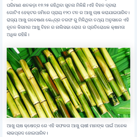
ପରିମାଣ ଶତକଡ଼ା ୧୭.୨୫ ରହିଥିବା ସୂଚନା ମିଳିଛି।ଏହି ବିହନ ଦ୍ବାରା
ଗୋଟିଏ ହେକ୍ଟର ଜମିରେ ପ୍ରାୟ ୧୨୦ ଟନ ର ଆଖୁ ଚାଷ କରାଯାଇପାରିବ।
ରାଜ୍ୟ ଆଖୁ ଗବେଷଣା କେନ୍ଦ୍ର ତରଫ ରୁ ମିଳିଥିବା ତଥ୍ୟ ଅନୁସାରେ ଏହି
ନୂତନ କିସମର ଆଖୁ ବିହନ ର ନାଲିସଢା ରୋଗ ର ପ୍ରତିରୋଧକ କ୍ଷମତା
ଅଧିକ ରହିଛି।
ଆଖୁ ଚାଷ କ୍ଷେତ୍ର ରେ ଏହି ସଫଳତା ଆଖୁ ଚାଷୀ ମାନଙ୍କ ପାଇଁ ଅନେକ
ଲାଭପ୍ରଦ ହୋଇପାରିବ।