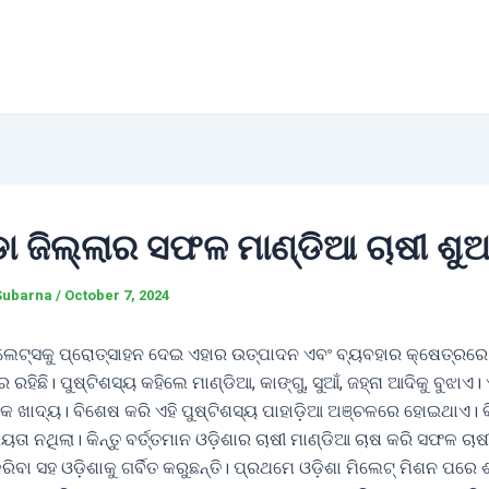
ା ଜିଲ୍ଲାର ସଫଳ ମାଣ୍ଡିଆ ଚାଷୀ ଶୁ
Subarna
/
October 7, 2024
ମିଲେଟ୍ସକୁ ପ୍ରୋତ୍ସାହନ ଦେଇ ଏହାର ଉତ୍ପାଦନ ଏବଂ ବ୍ୟବହାର କ୍ଷେତ୍ରର
ରେ ରହିଛି। ପୁଷ୍ଟିଶସ୍ୟ କହିଲେ ମାଣ୍ଡିଆ, କାଙ୍ଗୁ, ସୁଆଁ, ଜହ୍ନା ଆଦିକୁ ବୁଝାଏ
 ଖାଦ୍ୟ। ବିଶେଷ କରି ଏହି ପୁଷ୍ଟିଶସ୍ୟ ପାହାଡ଼ିଆ ଅଞ୍ଚଳରେ ହୋଇଥାଏ। କି
ତା ନଥିଲା। କିନ୍ତୁ ବର୍ତ୍ତମାନ ଓଡ଼ିଶାର ଚାଷୀ ମାଣ୍ଡିଆ ଚାଷ କରି ସଫଳ ଚାଷ
ରିବା ସହ ଓଡ଼ିଶାକୁ ଗର୍ବିତ କରୁଛନ୍ତି। ପ୍ରଥମେ ଓଡ଼ିଶା ମିଲେଟ୍ ମିଶନ ପରେ 