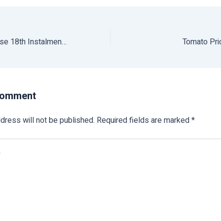
PM Modi To Release 18th Instalment of Rs 20,000 cr Under PM-KISAN
Tomato Pri
Comment
dress will not be published.
Required fields are marked
*