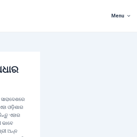
Menu
ଆଧାର
େ ସାରାଦେଶରେ
। ଏହା ଓଡ଼ିଶାର
ନ୍ତୁ ଏହାର
ୀ ଭାବେ
ଶ୍ରୀ ଅନ୍ନ