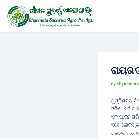
Skip
Post
to
navigation
content
ରାୟଗଡ
By
Shyamala 
ପୁଷ୍ଟିଶସ୍ୟ 
ଓଡ଼ିଶା ସର୍ବାଗ୍
ଏକ ପାରମ୍ପରିକ
ଏତେ ଲୋକପ୍ରିୟ
ପରିଚିତ ଲାଭ କ