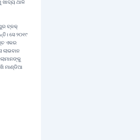
 ଖାଦ୍ୟ ଥାଳି
ୁର ବ୍ଳକ୍
୍ତି। ସେ ୨୦୧୯
ଞ୍ଚ ଏକର
ସେ ଲାଭବାନ
ିଲାମାନଙ୍କୁ
ଖି ମାଣ୍ଡିଆ