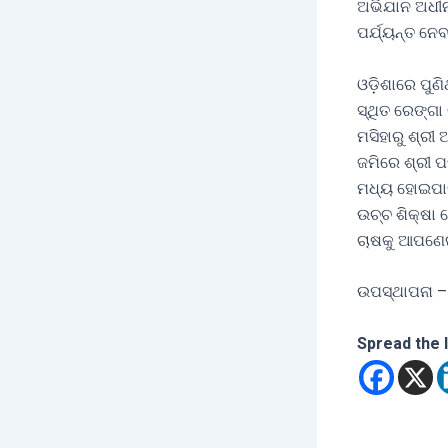
ଅଭିଯାନ ଅଧୀନର
ପର୍ଯ୍ୟନ୍ତ ନେ
ଓଡ଼ିଶାରେ ପୁଣ
ସ୍ଥିତ ରେଙ୍ଗ
ମସିହାରୁ ଶ୍ର
ଜମିରେ ଶ୍ରୀ ପ
ମଧ୍ୟ ହୋଇପାରି
ଉଚ୍ଚ ଶିକ୍ଷା
ଚାଷକୁ ଆପଣେଇଛ
ଉପସ୍ଥାପନା –
Spread the 