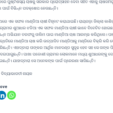
େ ପୁଷ୍ଟିଶସ୍ୟ ଚାଷକୁ ସରକାର ପ୍ରୋତ୍ସାହନ ଦେବା ସହିତ ଏହାକୁ ଚାଷଜମିରୁ
ବା ପାଇଁ ବିଭିନ୍ନ ପଦକ୍ଷେପ ନେଉଛନ୍ତି।
ିଥରେ ଏକ ସଫଳ ମାଣ୍ଡିଆ ଚାଷୀ ଚିହ୍ନଟ କରାଯାଇଛି। ରାୟଗଡ଼ା ଜିଲ୍ଲା କାଶିପ
ା ଗ୍ରାମର ଶୁଆଧର ଝଡିଆ ଏକ ସଫଳ ମାଣ୍ଡିଆ ଚାଷୀ ଭାବେ ବିବେଚିତ ହୋଇଛନ
ୀ ଅନ୍ନ ଅଭିଯାନ ତରଫରୁ ତାଲିମ ପାଇ ମାଣ୍ଡିଆ ଚାଷ ଆରମ୍ଭ କରିଥିଲେ। ପ
ଦ୍ଧତିରେ ମାଣ୍ଡିଆ ଚାଷ କରି ଉତ୍ପାଦିତ ମାଣ୍ଡିଆକୁ ମଣ୍ଡିରେ ବିକ୍ରି କରି 
ଛନ୍ତି। ଏହାଦ୍ବାରା ତାଙ୍କର ଆର୍ଥିକ ମାନଦଣ୍ଡ ସୁଦୃଢ ହେବ ସହ ସେ ତାଙ୍କ ପ
 ଦେଇପାରୁଛନ୍ତି। ପାଖା ପଡୋଶୀ ଗ୍ରାମର ଲୋକମାନେ ମଧ୍ୟ ଶୁଆଧରଙ୍କୁ ଦେ
ନ୍ତି। ଯାହାଦ୍ବାରା ସେ ଅନେକଙ୍କ ପାଇଁ ପ୍ରେରଣା ସାଜିଛନ୍ତି।
 ଦିବ୍ୟାଭାରତୀ ନାୟକ
love