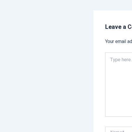
Leave a 
Your email ad
Type
here..
Name*