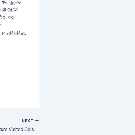
 ଏକ ସୁନ୍ଦର
ଧାଣୀ ଭାବେ
ିବା ସହ
େ
ାନ ପନିପରିବା,
NEXT
Director Of Horticulture Visited Odisha’s Floriculture Potential