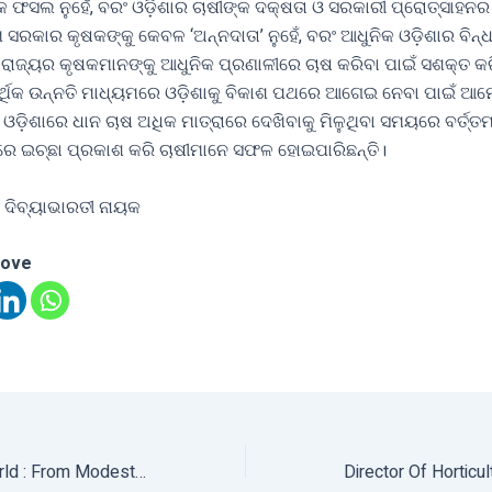
 ଫସଲ ନୁହେଁ, ବରଂ ଓଡ଼ିଶାର ଚାଷୀଙ୍କ ଦକ୍ଷତା ଓ ସରକାରୀ ପ୍ରୋତ୍ସାହନର
ରକାର କୃଷକଙ୍କୁ କେବଳ ‘ଅନ୍ନଦାତା’ ନୁହେଁ, ବରଂ ଆଧୁନିକ ଓଡ଼ିଶାର ବିନ୍
ରାଜ୍ୟର କୃଷକମାନଙ୍କୁ ଆଧୁନିକ ପ୍ରଣାଳୀରେ ଚାଷ କରିବା ପାଇଁ ସଶକ୍ତ କର
୍ଥିକ ଉନ୍ନତି ମାଧ୍ୟମରେ ଓଡ଼ିଶାକୁ ବିକାଶ ପଥରେ ଆଗେଇ ନେବା ପାଇଁ ଆମ
ଓଡ଼ିଶାରେ ଧାନ ଚାଷ ଅଧିକ ମାତ୍ରାରେ ଦେଖିବାକୁ ମିଳୁଥିବା ସମୟରେ ବର୍ତ୍ତମ
େ ଇଚ୍ଛା ପ୍ରକାଶ କରି ଚାଷୀମାନେ ସଫଳ ହୋଇପାରିଛନ୍ତି।
 ଦିବ୍ୟାଭାରତୀ ନାୟକ
love
Pulses Of The World : From Modesty To Excellence