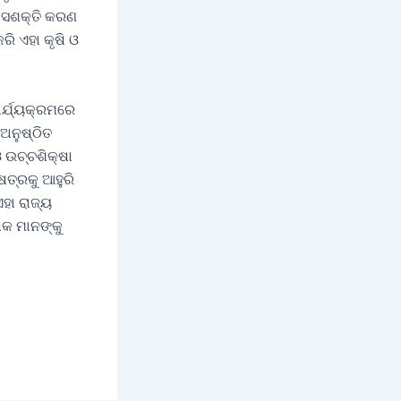
ା ସଶକ୍ତି କରଣ
ି ଏହା କୃଷି ଓ
ର୍ଯ୍ୟକ୍ରମରେ
 ଅନୁଷ୍ଠିତ
 ଉଚ୍ଚଶିକ୍ଷା
ଷେତ୍ରକୁ ଆହୁରି
ହା ରାଜ୍ୟ
ଷକ ମାନଙ୍କୁ