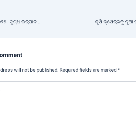
ବିଶ୍ଵ ଦୁଗ୍ଧ ଦିବସ ୨୦୨୫ : ଦୁଗ୍ଧ ଉତ୍ପାଦନରେ ଆତ୍ମନିର୍ଭରଶୀଳ ହେବ ଓଡ଼ିଶା
Comment
dress will not be published.
Required fields are marked
*