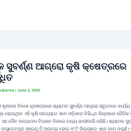
 ସୁବର୍ଣ୍ଣ ଆଗ୍ରୋ କୃଷି କ୍ଷେତ୍ରରେ
୍ଧିତ
Subarna
/
June 2, 2025
 ଓ କୃଷକର ବିକାଶ କ୍ଷେତ୍ରରେ ଶ୍ୟାମଳ ସୁବର୍ଣ୍ଣ ଆଗ୍ରୋ ସବୁବେଳେ କାର୍ଯ୍ୟ 
 ହୋଇଥିବା ଏହି କୃଷି ଉଦ୍ୟୋଗ ଏବେ ଓଡ଼ିଶାର ବିଭିନ୍ନ ଜିଲ୍ଲାରେ ଜୈବିକ 
 ସହ ଜୈବ ଉତ୍ପାଦର ବିପଣନ ଦିଗରେ ମଧ୍ୟ ଭାଗୀଦାରି ରହିଛି। ଶ୍ୟାମଳ ସୁବ
 ବାସୁଦେବପୁର ସହରରୁ ହିଁ ଆରମ୍ଭ ହୋଇ ୧୮ଟି ଜିଲ୍ଲାରେ ଏବେ କାମ କରୁଛି। 