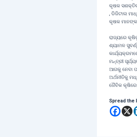
କୃଷକ ସଶକ୍ତିକ
, ଡିଜିଟାଲ ମା
କୃଷକ ମାନଙ୍କ 
ରାଜ୍ୟରେ କୃଷ
ଶ୍ୟାମଳ ସୁବର୍
କାର୍ଯ୍ୟକ୍ରମର
ମନ୍ତ୍ରୀ ସୂର୍ଯ
ଆଗକୁ ନେବା ପା
ଅର୍ଥନୀତିକୁ ମ
ଜୈବିକ କୃଷିରେ
Spread the 