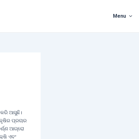
Menu
କରି ଆସୁଛି।
କୃଷିର ପ୍ରଚାର
ର୍ଣ୍ଣ ଆଗ୍ରୋ
କୃଷି ଏବଂ