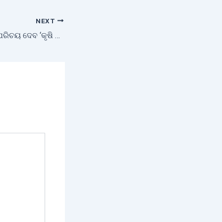
NEXT
କୃଷି କ୍ଷେତ୍ରକୁ ନୂଆ ପରିଚୟ ଦେବ ‘କୃଷି ଭବନ’