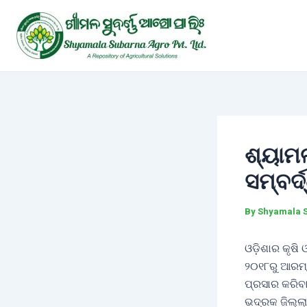
Skip
Post
to
navigation
content
ଶ୍ୟାମଳ
ସମ୍ବର୍ଦ
By
Shyamala 
ଓଡ଼ିଶାର କୃଷି
୨୦୧୮ରୁ ଆରମ୍ଭ
ପ୍ରସାର କରିବା
ଭଦ୍ରକ ଜିଲ୍ଲା