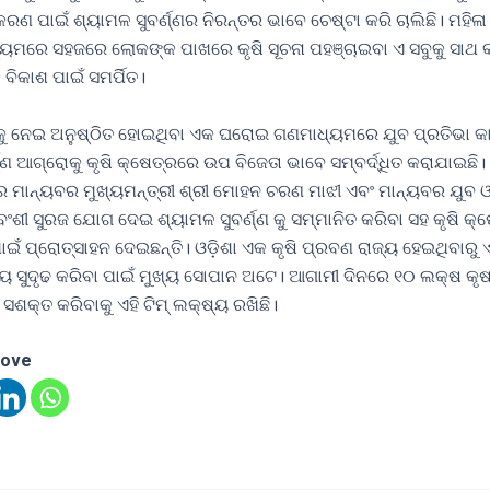
ରଣ ପାଇଁ ଶ୍ୟାମଳ ସୁବର୍ଣ୍ଣର ନିରନ୍ତର ଭାବେ ଚେଷ୍ଟା କରି ଚାଲିଛି। ମହିଳ
ଧ୍ୟମରେ ସହଜରେ ଲୋକଙ୍କ ପାଖରେ କୃଷି ସୂଚନା ପହଞ୍ଚାଇବା ଏ ସବୁକୁ ସାଥ କର
ବିକାଶ ପାଇଁ ସମର୍ପିତ।
ିକୁ ନେଇ ଅନୁଷ୍ଠିତ ହୋଇଥିବା ଏକ ଘରୋଇ ଗଣମାଧ୍ୟମରେ ଯୁବ ପ୍ରତିଭା କା
ଣ୍ଣ ଆଗ୍ରୋକୁ କୃଷି କ୍ଷେତ୍ରରେ ଉପ ବିଜେତା ଭାବେ ସମ୍ବର୍ଦ୍ଧିତ କରାଯାଇଛି।
େ ମାନ୍ୟବର ମୁଖ୍ୟମନ୍ତ୍ରୀ ଶ୍ରୀ ମୋହନ ଚରଣ ମାଝୀ ଏବଂ ମାନ୍ୟବର ଯୁବ ଓ
୍ୟବଂଶୀ ସୁରଜ ଯୋଗ ଦେଇ ଶ୍ୟାମଳ ସୁବର୍ଣ୍ଣ କୁ ସମ୍ମାନିତ କରିବା ସହ କୃଷି କ୍
ଇଁ ପ୍ରୋତ୍ସାହନ ଦେଇଛନ୍ତି। ଓଡ଼ିଶା ଏକ କୃଷି ପ୍ରବଣ ରାଜ୍ୟ ହେଇଥିବାରୁ ଏ
ଧ୍ୟ ସୁଦୃଢ କରିବା ପାଇଁ ମୁଖ୍ୟ ସୋପାନ ଅଟେ। ଆଗାମୀ ଦିନରେ ୧୦ ଲକ୍ଷ କୃ
 ସଶକ୍ତ କରିବାକୁ ଏହି ଟିମ୍ ଲକ୍ଷ୍ୟ ରଖିଛି।
love