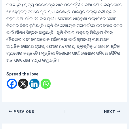
ରଖିଛନ୍ତି। ରାଜ୍ୟ ସରକାରଙ୍କ ଧାନ ପରବର୍ତ୍ତୀ ପଡ଼ିଆ ଜମି ପରିଚାଳନାରେ
୫୧ ହେକ୍ଟର୍ ଜମିରେ ମୁଗ ଚାଷ କରିଛନ୍ତି ଯାଜପୁର ଜିଲ୍ଲା ବରୀ ବ୍ଲକ
ବଡ଼ମାଣିଆ ଗାଁର ୬୧ ଜଣ ଚାଷୀ। ସେମାନେ ଧାଡ଼ିବୁଣା ପଦ୍ଧତିରେ ‘ଶିଖା’
କିସମର ବିହନ ବୁଣିଛନ୍ତି। କୃଷି ବିଶେଷଜ୍ଞଙ୍କ ପରାମର୍ଶରେ ଜଉପୋକ ଦମନ
ପାଇଁ ଔଷଧ ସିଞ୍ଚନ କରୁଛନ୍ତି। କୃଷି ବିଭାଗ ପକ୍ଷରୁ ମିଳିଥିବା ବିହନ,
ଜୈବସାର ଏବଂ ରୋଗପୋକ ପରିଚାଳନା ପାଇଁ ସ୍ଥାନୀୟ ଚାଷୀମାନେ
ଆଧୁନିକ ସୋଲାର ଟ୍ରାପ୍‌, ଫେରୋମନ୍ ଟ୍ରାପ୍‌, ବ୍ଲୁଷ୍ଟିକ୍ ଓ ୟେଲୋ ଷ୍ଟିକ୍
ବ୍ୟବହାର କରୁଛନ୍ତି। ମୃତ୍ତିକା ବିଶୋଧନ ପାଇଁ ସେମାନେ ଜମିରେ ଜୈବିକ
ଖତ ପ୍ରୟୋଗ ମଧ୍ୟ କରୁଛନ୍ତି।
Spread the love
PREVIOUS
NEXT