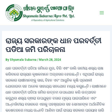
Skip
Post
Main
to
navigation
Men
content
ରାଜ୍ୟ ସରକାରଙ୍କ ଧାନ ପରବର୍ତ୍ତୀ
ପଡିଆ ଜମି ପରିଚାଳନା
By
Shyamala Subarna
/
March 28, 2024
ଧାନ ପରବର୍ତ୍ତୀ ପଡିଆ ଜମିରେ ମୁଗ, ବିରି ଏଵଂ ଡାଲି ଜାତୀୟ ଶସ୍ୟ ଚାଷ
କରିବାରେ ରାଜ୍ୟର କୃଷକମାନେ ଅଗ୍ରସର ହେଉଛନ୍ତି। ଏଥିପାଇଁ ରାଜ୍ୟ
ସରକାର ଚାଷୀମାନଙ୍କୁ ସାର, ବିହନ ଏବଂ ଆଧୁନିକ କୃଷି ପ୍ରଣାଳୀ
ଯୋଗାଇବା ସହ ଅନେକ ସାହାଯ୍ୟ ସହଯୋଗ ମଧ୍ୟ କରୁଛନ୍ତି। ଚାଷୀମାନେ
ଧାନ ପରବର୍ତ୍ତୀ ପଡିଆ ଜମିର ଉତ୍ତମ ଉପଯୋଗ କରି ଉତ୍ପାଦନ
କରୁଥିବା ଶସ୍ୟ ଦ୍ଵାରା ଉପଯୁକ୍ତ ବଜାର ମୂଲ୍ୟ ପାଇପାରିବେ ଏବଂ
ଆନ୍ତର୍ଜାତୀୟ ବଜାରରେ ଏହାକୁ ପହଞ୍ଚାଇବା ସହ ସେମାନଙ୍କ ଅର୍ଥନୈତିକ
କ୍ଷେତ୍ରରେ ମଧ୍ୟ ଉନ୍ନତି ଆଣିବା ପାଇଁ ରାଜ୍ୟ ସରକାର ପ୍ରୟାସ ଜାରି