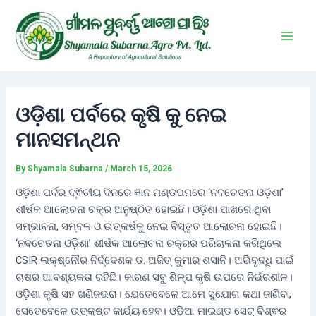
Skip
Post
Main
to
navigation
Men
content
ଓଡ଼ିଶା ପର୍ବରେ କୃଷି କୁ ନେଇ
ମାନସମନ୍ଥନ
By
Shyamala Subarna
/
March 15, 2026
ଓଡ଼ିଶା ପର୍ବର ଦ୍ଵିତୀୟ ଦିନରେ ଜ୍ଞାନ ମଣ୍ଡପମରେ ‘ନବଚେତନା ଓଡ଼ିଶା’
ଶୀର୍ଷକ ଆଲୋଚନା ଚକ୍ର ଅନୁଷ୍ଠିତ ହୋଇଛି। ଓଡ଼ିଶା ପାଖରେ ଥିବା
ସମ୍ଭାବନା, ସମ୍ବଳ ଓ ଉତ୍କର୍ଷକୁ ନେଇ ବିସ୍ତୃତ ଆଲୋଚନା ହୋଇଛି।
‘ନବଚେତନା ଓଡ଼ିଶା’ ଶୀର୍ଷକ ଆଲୋଚନା ଚକ୍ରର ପରିଚାଳନା କରିଥିଲେ
CSIR ଲକ୍ଷ୍ନୌର ନିର୍ଦ୍ଦେଶକ ଡ. ଅଜିତ୍ କୁମାର ଶସାନି। ଅଭିବୃଦ୍ଧି ପାଇଁ
ଚାଷର ଆବଶ୍ୟକତା ରହିଛି। କାରଣ ସବୁ ଶିଳ୍ପ କୃଷି ଉପରେ ନିର୍ଭରଶୀଳ।
ଓଡ଼ିଶା କୃଷି ସହ ଖଣିଜଭରା। ଯେତେବେଳେ ଆମେ ସୁଯୋଗ କଥା ଜାଣିବା,
ସେତେବେଳେ ଉତ୍କୃଷ୍ଟ କାର୍ଯ୍ୟ ହେବ। ଓଡ଼ିଆ ମାଇଣ୍ଡ ସେଟ୍ ବିଶ୍ଵର