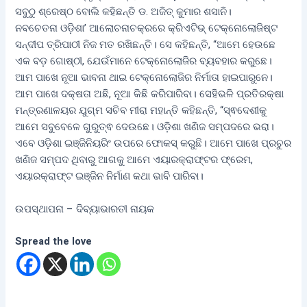
ସବୁଠୁ ଶ୍ରେଷ୍ଠ ବୋଲି କହିଛନ୍ତି ଡ. ଅଜିତ୍ କୁମାର ଶସାନି।
ନବଚେତନା ଓଡ଼ିଶା’ ଆଲୋଚନାଚକ୍ରରେ କ୍ରିଏଟିଭ୍ ଟେକ୍ନୋଲୋଜିଷ୍ଟ
ସନ୍ଦୀପ ତ୍ରିପାଠୀ ନିଜ ମତ ରଖିଛନ୍ତି। ସେ କହିଛନ୍ତି, “ଆମେ ହେଉଛେ
ଏକ ବଡ଼ ଗୋଷ୍ଠୀ, ଯେଉଁମାନେ ଟେକ୍ନୋଲୋଜିର ବ୍ୟବହାର କରୁଛେ।
ଆମ ପାଖେ ନୂଆ ଭାବନା ଥାଇ ଟେକ୍ନୋଲୋଜିର ନିର୍ମାତା ହାଇପାରୁନେ।
ଆମ ପାଖେ ଦକ୍ଷତା ଅଛି, ନୂଆ କିଛି କରିପାରିବା। ସେହିଭଳି ପ୍ରତିରକ୍ଷା
ମନ୍ତ୍ରଣାଳୟର ଯୁଗ୍ମ ସଚିବ ମୀରା ମହାନ୍ତି କହିଛନ୍ତି, “ସ୍ଵଦେଶୀକୁ
ଆମେ ସବୁବେଳେ ଗୁରୁତ୍ଵ ଦେଉଛେ। ଓଡ଼ିଶା ଖଣିଜ ସମ୍ପଦରେ ଭରା।
ଏବେ ଓଡ଼ିଶା ଇଞ୍ଜିନିୟରିଂ ଉପରେ ଫୋକସ୍ କରୁଛି। ଆମେ ପାଖେ ପ୍ରଚୁର
ଖଣିଜ ସମ୍ପଦ ଥିବାରୁ ଆଗକୁ ଆମେ ଏୟାରକ୍ରାଫ୍ଟର ଫ୍ରେମ,
ଏୟାରକ୍ରାଫ୍ଟ ଇଞ୍ଜିନ ନିର୍ମାଣ କଥା ଭାବି ପାରିବା।
ଉପସ୍ଥାପନା – ଦିବ୍ୟାଭାରତୀ ନାୟକ
Spread the love