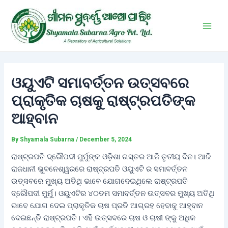
Skip
Post
Main
to
navigation
Men
content
ଓୟୁଏଟି ସମାବର୍ତ୍ତନ ଉତ୍ସବରେ
ପ୍ରାକୃତିକ ଚାଷକୁ ରାଷ୍ଟ୍ରପତିଙ୍କ
ଆହ୍ବାନ
By
Shyamala Subarna
/
December 5, 2024
ରାଷ୍ଟ୍ରପତି ଦ୍ରୌପଦୀ ମୁର୍ମୁଙ୍କ ଓଡ଼ିଶା ଗସ୍ତର ଆଜି ତୃତୀୟ ଦିନ। ଆଜି
ରାଜଧାନୀ ଭୁବନେଶ୍ୱରରେ ରାଷ୍ଟ୍ରପତି ଓୟୁଏଟି ର ସମାବର୍ତ୍ତନ
ଉତ୍ସବରେ ମୁଖ୍ୟ ଅତିଥି ଭାବେ ଯୋଗଦେଇଥିଲେ ରାଷ୍ଟ୍ରପତି
ଦ୍ରୌପଦୀ ମୁର୍ମୁ। ଓୟୁଏଟିର ୪୦ତମ ସମାବର୍ତ୍ତନ ଉତ୍ସବର ମୁଖ୍ୟ ଅତିଥି
ଭାବେ ଯୋଗ ଦେଇ ପ୍ରାକୃତିକ ଚାଷ ପ୍ରତି ଆଗ୍ରହ ହେବାକୁ ଆହ୍ବାନ
ଦେଇଛନ୍ତି ରାଷ୍ଟ୍ରପତି। ଏହି ଉତ୍ସବରେ ଚାଷ ଓ ଚାଷୀ ଙ୍କୁ ଅଧିକ