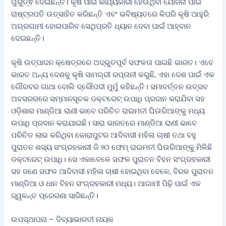
ଗୁରୁତ୍ଵ ଦେଇଛନ୍ତି। କୃଷି ପାଇଁ କାର୍ଯ୍ୟକାରୀ ହେଉଥିବା ଯୋଜନା ପାଇଁ
ରାଷ୍ଟ୍ରପତି ଉତ୍ସାହିତ କରିଛନ୍ତି ଏବଂ ଭବିଷ୍ୟତରେ କିପରି କୃଷି ଆହୁରି
ଅଗ୍ରଗାମୀ ହୋଇପାରିବ ସେଥିପ୍ରତି ଧ୍ୟାନ ଦେବା ପାଇଁ ଆହ୍ବାନ
ଦେଇଛନ୍ତି।
କୃଷି ଉତ୍ପାଦନ କ୍ଷେତ୍ରରେ ଅଦ୍ଭୁତପୂର୍ବ ସଫଳତା ପାଇଛି ଭାରତ। ଏବେ
ଭାରତ ଅନ୍ୟ ଦେଶକୁ କୃଷି ସାମଗ୍ରୀ ରପ୍ତାନୀ କରୁଛି, ଏହା ଦେଶ ପାଇଁ ଏକ
ଗୌରବର ଗାଥା ବୋଲି ଦ୍ରୌପଦୀ ମୁର୍ମୁ କହିଛନ୍ତି। ସମାବର୍ତ୍ତନ ଉତ୍ସବ
ଅବସରରରେ ସମ୍ମାନସୂଚକ ଡକ୍ଟରେଟ୍ ଉପାଧି ପ୍ରଦାନ କରାଯିବା ସହ
ଓଡ଼ିଶାର ମାଣ୍ଡିଆ ରାଣୀ ଭାବେ ପରିଚିତ ରାଇମତୀ ଘିଉରିଆଙ୍କୁ ମଧ୍ୟ
ଉପାଧି ପ୍ରଦାନ କରାଯାଇଛି। ସାରା ଭାରତରେ ମାଣ୍ଡିଆ ରାଣୀ ଭାବେ
ପରିଚିତ ଲାଭ କରିଥିବା କୋରାପୁଟର ଆଦିବାସୀ ମହିଳା ଚାଷୀ ତଥା ବହୁ
ପୁରାତନ ଶସ୍ୟ ସଂଗ୍ରହକାରୀ ଜି ୨୦ ଫେମ୍ ରାଇମତୀ ଘିଉରିଆଙ୍କୁ ମିଳିଛି
ଡକ୍ଟରେଟ୍ ଉପାଧି। ସେ ଏକାବେଳେ ସଫଳ ପୁରାତନ ବିହନ ସଂଗ୍ରହକାରୀ
ସହ ଜଣେ ସଫଳ ଆଦିବାସୀ ମହିଳା ଚାଷୀ ହୋଇଥିବା ବେଳେ, ବିରଳ ପୁରାତନ
ମାଣ୍ଡିଆ ଓ ଧାନ ବିହନ ସଂଗ୍ରହକାରୀ ମଧ୍ୟ। ଆଗାମୀ ପିଢ଼ି ପାଇଁ ଏକ
ଜ୍ୱଳନ୍ତ ପ୍ରେରଣା ସାଜିଛନ୍ତି।
ଉପସ୍ଥାପନା – ଦିବ୍ୟାଭାରତୀ ନାୟକ