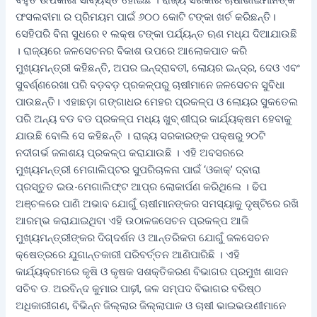
ବହୁତ ଉପକାରୀ ସାବ୍ୟସ୍ତ ହୋଇଛି । ରାଜ୍ୟ ସରକାର ଚାଷୀଭାଇମାନଙ୍କ
ଫସଲବୀମା ର ପ୍ରିମୟମ ପାଇଁ ୬୦୦ କୋଟି ଟଙ୍କା ଖର୍ଚ କରିଛନ୍ତି।
ସେହିପରି ବିନା ସୁଧରେ ୧ ଲକ୍ଷ ଟଙ୍କା ପର୍ଯ୍ୟନ୍ତ ଋଣ ମଧ୍ଯ ଦିଆଯାଉଛି
। ରାଜ୍ୟରେ ଜଳସେଚନର ବିକାଶ ଉପରେ ଆଲୋକପାତ କରି
ମୁଖ୍ୟମନ୍ତ୍ରୀ କହିଛନ୍ତି, ଅପର ଇନ୍ଦ୍ରାବତୀ, ଲୋୟର ଇନ୍ଦ୍ର, ଦେଓ ଏବଂ
ସୁବର୍ଣ୍ଣରେଖା ପରି ବଡ଼ବଡ଼ ପ୍ରକଳ୍ପରୁ ଚାଷୀମାନେ ଜଳସେଚନ ସୁବିଧା
ପାଉଛନ୍ତି। ଏହାଛଡ଼ା ଗଙ୍ଗାଧର ମେହର ପ୍ରକଳ୍ପ ଓ ଲୋୟର ସୁକତେଲ
ପରି ଅନ୍ୟ ବଡ ବଡ ପ୍ରକଳ୍ପ ମଧ୍ୟ ଖୁବ୍ ଶୀଘ୍ର କାର୍ଯ୍ୟକ୍ଷମ ହେବାକୁ
ଯାଉଛି ବୋଲି ସେ କହିଛନ୍ତି । ରାଜ୍ୟ ସରକାରଙ୍କ ପକ୍ଷରୁ ୨୦ଟି
ନଦୀଗର୍ଭ ଜଳାଶୟ ପ୍ରକଳ୍ପ କରାଯାଉଛି । ଏହି ଅବସରରେ
ମୁଖ୍ୟମନ୍ତ୍ରୀ ମେଗାଲିପ୍ଟର ସୁପରିଚାଳନା ପାଇଁ ‘ଓକାକ୍’ ଦ୍ବାରା
ପ୍ରସ୍ତୁତ ଇଉ-ମେଗାଲିଫ୍ଟ ଆପ୍‌ର ଲୋକାର୍ପଣ କରିଥିଲେ । ଢିପ
ଅଞ୍ଚଳରେ ପାଣି ଅଭାବ ଯୋଗୁଁ ଚାଷୀମାନଙ୍କର ସମସ୍ୟାକୁ ଦୃଷ୍ଟିରେ ରଖି
ଆରମ୍ଭ କରାଯାଇଥିବା ଏହି ଉଠାଳଜସେଚନ ପ୍ରକଳ୍ପ ଆଜି
ମୁଖ୍ୟମନ୍ତ୍ରୀଙ୍କର ଦିଗ୍‌ଦର୍ଶନ ଓ ଆନ୍ତରିକତା ଯୋଗୁଁ ଜଳସେଚନ
କ୍ଷେତ୍ରରେ ଯୁଗାନ୍ତକାରୀ ପରିବର୍ତ୍ତନ ଆଣିପାରିଛି । ଏହି
କାର୍ଯ୍ୟକ୍ରମରେ କୃଷି ଓ କୃଷକ ସଶକ୍ତିକରଣ ବିଭାଗର ପ୍ରମୁଖ ଶାସନ
ସଚିବ ଡ. ଅରବିନ୍ଦ କୁମାର ପାଢ଼ୀ, ଜଳ ସମ୍ପଦ ବିଭାଗର ବରିଷ୍ଠ
ଅଧିକାରୀଗଣ, ବିଭିନ୍ନ ଜିଲ୍ଲାର ଜିଲ୍ଲାପାଳ ଓ ଚାଷୀ ଭାଇଭଉଣୀମାନେ