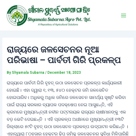
Skip
Post
Main
to
navigation
Men
content
ରାଜ୍ୟରେ ଜଳସେଚନର ନୂଆ
ପରିଭାଷା – ପାର୍ବତୀ ଗିରି ପ୍ରକଳ୍ପ
By
Shyamala Subarna
/
December 18, 2023
ରାଜ୍ୟରେ ପାର୍ବତୀ ଗିରି ବୃହତ୍ ଉଠା ଜଳସେଚନ ପ୍ରକଳ୍ପ କାର୍ଯ୍ୟକାରୀ
ହୋଇଛି। ଏହା ଦ୍ୱାରା ୧, ୧୩, ୫୪୦ ହେକ୍ଟର ଜମି ଜଳସେଚିତ
ହୋଇପାରିବ। ଅଧିକରୁ ଅଧିକ ଜମିରେ ଜଳସେଚନ ସାମର୍ଥ୍ୟ ସୃଷ୍ଟି କରିବା
ପାଇଁ ରାଜ୍ୟ ସରକାର ବ୍ୟାପକ ପଦକ୍ଷେପ ନେଇ ଆସୁଛନ୍ତି, ଏହି
କ୍ରମରେ ମୁଖ୍ୟମନ୍ତ୍ରୀ ନବୀନ ପଟ୍ଟନାୟକ ରାଜ୍ୟର ଚାଷୀମାନଙ୍କୁ ଏକ
ବଡ଼ ଭେଟି ଦେଇଛନ୍ତି । ଏହି ପ୍ରକଳ୍ପ ଅଧୀନରେ ମୁଖ୍ୟମନ୍ତ୍ରୀ ୧୩ଟି
ଜିଲ୍ଲାରେ ୫୯ଟି ବୃହତ୍ ଉଠା ଜଳସେଚନ ପ୍ରକଳ୍ପ ଉଦ୍‌ଘାଟନ କରିଛନ୍ତି ।
ଏହାଦ୍ୱାରା ୮୦ହଜାର ହେକ୍ଟର ଢିପ ଜମିକୁ ଜଳସେଚନର ସୁବିଧା ମିଳିପାରିଛି