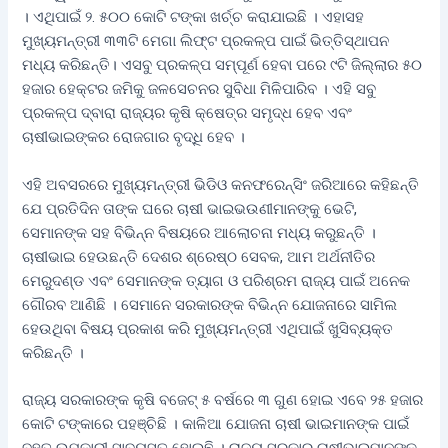
। ଏଥିପାଇଁ ୨. ୫୦୦ କୋଟି ଟଙ୍କା ଖର୍ଚ୍ଚ କରାଯାଇଛି । ଏହାସହ
ମୁଖ୍ୟମନ୍ତ୍ରୀ ୩୩ଟି ମେଗା ଲିଫ୍ଟ ପ୍ରକଳ୍ପ ପାଇଁ ଭିତ୍ତିସ୍ଥାପନ
ମଧ୍ୟ କରିଛନ୍ତି। ଏସବୁ ପ୍ରକଳ୍ପ ସମ୍ପୂର୍ଣ ହେବା ପରେ ୯ଟି ଜିଲ୍ଲାର ୫୦
ହଜାର ହେକ୍ଟର ଜମିକୁ ଜଳସେଚନର ସୁବିଧା ମିଳିପାରିବ । ଏହି ସବୁ
ପ୍ରକଳ୍ପ ଦ୍ବାରା ରାଜ୍ୟର କୃଷି କ୍ଷେତ୍ର ସମୃଦ୍ଧ ହେବ ଏବଂ
ଚାଷୀଭାଇଙ୍କର ରୋଜଗାର ବୃଦ୍ଧି ହେବ ।
ଏହି ଅବସରରେ ମୁଖ୍ୟମନ୍ତ୍ରୀ ଭିଡିଓ କନଫରେନ୍‌ସିଂ ଜରିଆରେ କହିଛନ୍ତି
ଯେ ପ୍ରତିଦିନ ତାଙ୍କ ଘରେ ଚାଷୀ ଭାଇଭଉଣୀମାନଙ୍କୁ ଭେଟି,
ସେମାନଙ୍କ ସ‌ହ ବିଭିନ୍ନ ବିଷୟରେ ଆଲୋଚନା ମଧ୍ୟ କରୁଛନ୍ତି ।
ଚାଷୀଭାଇ ହେଉଛନ୍ତି ଦେଶର ଶ୍ରେଷ୍ଠ ସେବକ, ଆମ ଅର୍ଥନୀତିର
ମେରୁଦଣ୍ଡ ଏବଂ ସେମାନଙ୍କ ତ୍ୟାଗ ଓ ପରିଶ୍ରମ ରାଜ୍ୟ ପାଇଁ ଅନେକ
ଗୌରବ ଆଣିଛି । ସେମାନେ ସରକାରଙ୍କ ବିଭିନ୍ନ ଯୋଜନାରେ ସାମିଲ
ହେଉଥିବା ବିଷୟ ପ୍ରକାଶ କରି ମୁଖ୍ୟମନ୍ତ୍ରୀ ଏଥିପାଇଁ ଖୁସିବ୍ୟକ୍ତ
କରିଛନ୍ତି ।
ରାଜ୍ୟ ସରକାରଙ୍କ କୃଷି ବଜେଟ୍ ୫ ବର୍ଷରେ ୩ ଗୁଣ ହୋଇ ଏବେ ୨୫ ହଜାର
କୋଟି ଟଙ୍କାରେ ପହଞ୍ଚିଛି । କାଳିଆ ଯୋଜନା ଚାଷୀ ଭାଇମାନଙ୍କ ପାଇଁ