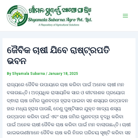
Skip
Post
Main
to
navigation
Men
content
ଜୈବିକ ଚାଷୀ ଯିବେ ରାଷ୍ଟ୍ରପତି
ଭବନ
By
Shyamala Subarna
/
January 18, 2025
ରାଜ୍ୟରେ ଜୈବିକ ଉପାୟରେ ଚାଷ କରିବା ପାଇଁ ଅନେକ ଚାଷୀ ମନ
ବଳାଉଛନ୍ତି। ଅତ୍ୟଧିକ ରାସାୟନିକ ସାର ଓ କୀଟନାଶକ ପ୍ରୟୋଗ
ଦ୍ଵାରା ଚାଷ ଜମିର ଗୁଣବତ୍ତା ହ୍ରାସ ପାଇବା ସହ ଶସ୍ୟର ଉତ୍ପାଦନ
ହାର ମଧ୍ୟ ହ୍ରାସ ପାଉଛି, ତେଣୁ ପୁଷ୍ଟିସାର ଯୁକ୍ତ ଖାଦ୍ୟ ଶସ୍ୟ
ଉତ୍ପାଦନ କରିବା ପାଇଁ ଏବଂ ଚାଷ ଜମିର ଗୁଣବତ୍ତା ବୃଦ୍ଧି କରିବା
ପାଇଁ ଅନେକ ଚାଷୀ ଜୈବିକ ଚାଷ କରିବା ପାଇଁ ମନ ବାଲାଉଛନ୍ତି। ଚାଷୀ
ଭାଇଭଉଣୀମାନେ ଜୈବିକ ଚାଷ କରି ନିଜର ପରିଚୟ ସୃଷ୍ଟି କରିବା ସହ