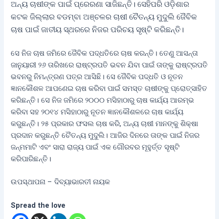
ଅନ୍ୟ ଚାଷୀଙ୍କ ପାଇଁ ପ୍ରେରଣା ସାଜିଛନ୍ତି। ସେହିପରି ଓଡ଼ିଶାର
କଟକ ଜିଲ୍ଲାର ବଡମ୍ବା ଅଞ୍ଚଳର ଚାଷୀ ଚୈତନ୍ୟ ମୁଦୁଲି ଜୈବିକ
ଚାଷ ପାଇଁ ଜାତୀୟ ସ୍ଥରରେ ନିଜର ପରିଚୟ ସୃଷ୍ଟି କରିଛନ୍ତି।
ସେ ନିଜ ଚାଷ ଜମିରେ ଜୈବିକ ପଦ୍ଧତିରେ ଚାଷ କରନ୍ତି। ତେଣୁ ଆସନ୍ତା
ଜାନୁୟାରୀ ୨୬ ତାରିଖରେ ରାଷ୍ଟ୍ରପତି ଭବନ ଯିବା ପାଇଁ ତାଙ୍କୁ ରାଷ୍ଟ୍ରପତି
ଭବନରୁ ନିମନ୍ତ୍ରଣ ପତ୍ର ଆସିଛି। ସେ ଜୈବିକ ପଦ୍ଧତି ଓ ନୂତନ
ଜ୍ଞାନକୌଶଳ ଆପଣେଇ ଚାଷ କରିବା ପାଇଁ ସମସ୍ତ ଚାଷୀଙ୍କୁ ପ୍ରୋତ୍ସାହିତ
କରିଛନ୍ତି। ସେ ନିଜ ଜମିରେ ୨୦୦୦ ମସିହାଠାରୁ ଚାଷ କାର୍ଯ୍ୟ ଆରମ୍ଭ
କରିବା ସହ ୨୦୧୪ ମସିହାଠାରୁ ନୂତନ ଜ୍ଞାନକୌଶଳରେ ଚାଷ କାର୍ଯ୍ୟ
କରୁଛନ୍ତି। ୨୫ ପ୍ରକାର ଫସଲ ଚାଷ କରି, ଅନ୍ୟ ଚାଷୀ ମାନଙ୍କୁ ଶିକ୍ଷା
ପ୍ରଦାନ କରୁଛନ୍ତି ଚୈତନ୍ୟ ମୁଦୁଲି। ଆଜିର ଦିନରେ ତାଙ୍କ ପାଇଁ ନିଜର
ଜନ୍ମମାଟି ଏବଂ ସାରା ରାଜ୍ୟ ପାଇଁ ଏକ ଗୌରବର ମୂହୁର୍ତ୍ତ ସୃଷ୍ଟି
କରିପାରିଛନ୍ତି।
ଉପସ୍ଥାପନା – ଦିବ୍ୟାଭାରତୀ ନାୟକ
Spread the love