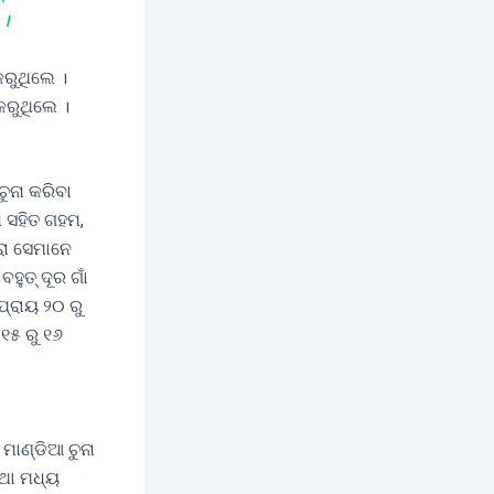
।
କରୁଥିଲେ ।
କରୁଥିଲେ ।
ୁନା କରିବା
ା ସହିତ ଗହମ,
ରା ସେମାନେ
ହୁତ୍ ଦୂର ଗାଁ
ପ୍ରାୟ ୨୦ ରୁ
 ୧୫ ରୁ ୧୬
ମାଣ୍ଡିଆ ଚୁନା
୍ଥା ମଧ୍ୟ