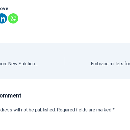
love
Forest and Innovation: New Solutions For Better World
Comment
dress will not be published.
Required fields are marked
*