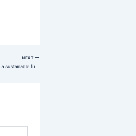
NEXT
Embrace millets for a sustainable future