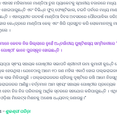
ଏହାସହ ମହିଳାମାନେ ମାଣ୍ଡିଆ ଚୁନା ପ୍ୟାକେଟକୁ ସ୍ଥାନୀୟ ବଜାରରେ ମଧ୍ୟ ବ
ହୋଇପାରୁଛନ୍ତି ଏବଂ ବିଭିନ୍ନ ଫୁଡ୍ ଫେଷ୍ଟିଭାଲ, ଚଇତି ପର୍ବରେ ମଧ୍ୟ ମାଣ୍
୍ତି । ଏହାବ୍ୟତୀତ ଗତବର୍ଷ ମାଣ୍ଡିଆ ଦିବସ ଅବସରରେ ପୌରପାଳିକା ଜର
ାର କେନ୍ଦ୍ରରେ ମାଣ୍ଡିଆ କେକ୍ ଏବଂ ଖିରି ପ୍ରସ୍ତୁତ କରି ଲୋକମାନଙ୍କୁ 
ିଲେ ।
େମାନେ କେବଳ ନିଜ ଜିଲ୍ଲାରେ ନୁହେଁ ଅନ୍ତର୍ଜାତୀୟ ପୁଷ୍ଟିଶସ୍ୟ ସମ୍ମିଳନୀରେ 
ଗୋଷ୍ଠୀ’ ଭାବେ ପୁରସ୍କୃତ ହୋଇଛନ୍ତି ।
ପ୍ପା ସ୍ଵଂୟ ସହାୟକ ଗୋଷ୍ଠୀର ସଭାପତି ଶ୍ରୀମତୀ ଉମା କୁମାରୀ କୁହନ୍ତି ଯେ,
ଧିକ ହେଉଥିଲା। ଯେବେଠାରୁ ଆମେ ୧୦ ଜଣ ମହିଳା ଏକାଠି ହୋଇ ପଲ୍ଭରାଇଜ
କ ଲାଭ ମିଳିପାରୁଛି । ପଲ୍ଭରାଇଜରର ଚାହିଦାକୁ ଦୃଷ୍ଟିରେ ରଖି ଆମେ ନିଜ
ାଇଜରର ଆଣିଛୁ। ବର୍ତ୍ତମାନ ଆମ ସ୍ଵୟଂ ସହାୟକ ଗୋଷ୍ଠୀର ପ୍ରତ୍ୟେକ 
ହେବା ନିଜ ନିଜ ପରିବାରକୁ ଆର୍ଥିକ ସ୍ତରରେ ସହଯୋଗ କରିପାରୁଛନ୍ତି । ଏଥ
 ଓଡ଼ିଶା ମିଲେଟ୍ସ ମିଶନକୁ ଅଶେଷ ଧନ୍ୟବାଦ୍ ଜଣାଉଛୁ।”
ା
–
ଶୁଭଶ୍ରୀ ପରିଡ଼ା