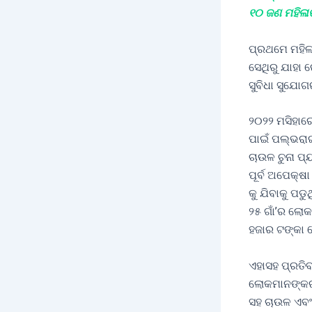
୧୦ ଜଣ ମହିଳା
ପ୍ରଥମେ ମହିଳାମ
ସେଥିରୁ ଯାହା
ସୁବିଧା ସୁଯୋ
୨୦୨୨ ମସିହାରେ
ପାଇଁ ପଲ୍ଭରା
ଚାଉଳ ଚୁନା ପ୍
ପୂର୍ବ ଅପେକ୍ଷା
କୁ ଯିବାକୁ ପଡ
୨୫ ଗାଁ’ର ଲୋକ
ହଜାର ଟଙ୍କା ର
ଏହାସହ ପ୍ରତି
ଲୋକମାନଙ୍କର ବ
ସହ ଚାଉଳ ଏବଂ 