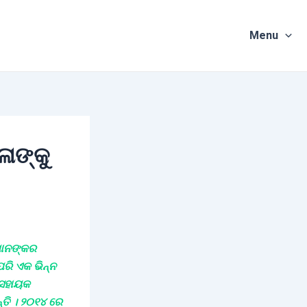
Menu
ାଙ୍କୁ
େମାନଙ୍କର
ପରି ଏକ ଭିନ୍ନ
ଂ ସହାୟକ
୍ତି । ୨୦୧୪ ରେ