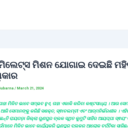
 ମିଲେଟ୍ସ ମିଶନ ଯୋଗାଇ ଦେଇଛି ମହିଳ
ଧିକାର
Subarna
/
March 21, 2024
ାହା ମିଳିତ ଭାବେ ସମ୍ଭବ ହୁଏ, ତାହା ଏକାକି କରିବା କଷ୍ଟସାଧ୍ୟ । ଆଉ ସ
ଆଜି ସେମାନଙ୍କୁ କରିଛି ସଶକ୍ତ, ସ୍ଵାବଲମ୍ବୀ ଏବଂ ଆତ୍ମନିର୍ଭରଶୀଳ । ଏହି
ନ୍ତି ରାୟଗଡ଼ା ଜିଲ୍ଲା ଗୁଣପୁର ବ୍ଲକ ସ୍ଥିତ କୁମୁଟି ସାହିର ଆୟପ୍ପା ସ୍ଵୟ
ଁମାନେ ମିଳିତ ଭାବେ କାର୍ଯ୍ୟକରି ଗୁଣପୁର ବ୍ଲକର ଆଲୋକ ବର୍ତ୍ତିକା ସାଜିଛନ