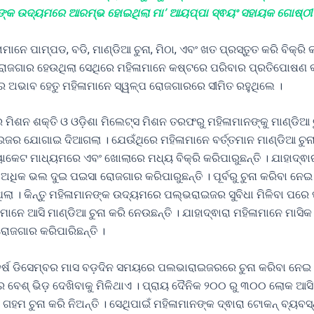
ଙ୍କ ଉଦ୍ୟମରେ ଆରମ୍ଭ ହୋଇଥିଲା ମା’ ଆୟପ୍ପା ସ୍ଵୟଂ ସହାୟକ ଗୋଷ୍ଠୀ 
ାନେ ପାମ୍ପଡ, ବଡି, ମାଣ୍ଡିଆ ଚୁନା, ମିଠା, ଏବଂ ଖତ ପ୍ରସ୍ତୁତ କରି ବିକ୍ରି 
 ରୋଜଗାର ହେଉଥିଲା ସେଥିରେ ମହିଳାମାନେ କଷ୍ଟରେ ପରିବାର ପ୍ରତିପୋଷଣ 
ଗର ଅଭାବ ହେତୁ ମହିଳାମାନେ ସ୍ୱଳ୍ପ ରୋଜଗାରରେ ସୀମିତ ରହୁଥିଲେ ।
 ମିଶନ ଶକ୍ତି ଓ ଓଡ଼ିଶା ମିଲେଟ୍ସ ମିଶନ ତରଫରୁ ମହିଳାମାନଙ୍କୁ ମାଣ୍ଡିଆ ଚ
ଇଜର ଯୋଗାଇ ଦିଆଗଲା । ଯେଉଁଥିରେ ମହିଳାମାନେ ବର୍ତ୍ତମାନ ମାଣ୍ଡିଆ ଚୁନ
ୟାକେଟ ମାଧ୍ୟମରେ ଏବଂ ଖୋଲାରେ ମଧ୍ୟ ବିକ୍ରି କରିପାରୁଛନ୍ତି । ଯାହାଦ୍ଵା
 ଅଧିକ ଭଲ ଦୁଇ ପଇସା ରୋଜଗାର କରିପାରୁଛନ୍ତି । ପୂର୍ବରୁ ଚୁନା କରିବା ନେଇ ବ
ୁଥିଲା । କିନ୍ତୁ ମହିଳାମାନଙ୍କ ଉଦ୍ୟମରେ ପଲ୍ଭରାଇଜର ସୁବିଧା ମିଳିବା ପରେ 
ମାନେ ଆସି ମାଣ୍ଡିଆ ଚୁନା କରି ନେଉଛନ୍ତି । ଯାହାଦ୍ଵାରା ମହିଳାମାନେ ମାସିକ
ୋଜଗାର କରିପାରିଛନ୍ତି ।
ବର୍ଷ ଡିସେମ୍ବର ମାସ ବଡ଼ଦିନ ସମୟରେ ପଲଭାରାଇଜରରେ ଚୁନା କରିବା ନେଇ
େଶ୍ ଭିଡ଼ ଦେଖିବାକୁ ମିଳିଥାଏ । ପ୍ରାୟ ଦୈନିକ ୨୦୦ ରୁ ୩୦୦ ଲୋକ ଆସି 
ଗହମ ଚୁନା କରି ନିଅନ୍ତି । ସେଥିପାଇଁ ମହିଳାମାନଙ୍କ ଦ୍ଵାରା ଟୋକନ୍ ବ୍ୟବସ