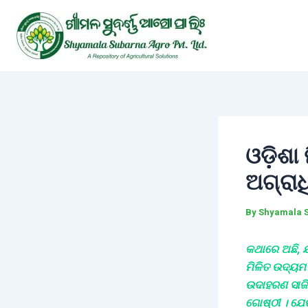
Skip
Post
to
navigation
content
ଓଡ଼ିଶା
ଅଗ୍ରା
By
Shyamala 
କଥାରେ ଅଛି, ଯ
ମିଳିତ ଉଦ୍ୟମ 
ଉଦାହରଣ ସାଜିଛ
ଗୋଷ୍ଠୀ । ଯେଉ