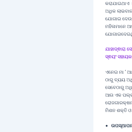
କରାଯାଇଥାଏ । 
ଅଧିକ ଲାଭବାନ 
ଯୋଗାଇ ଦେଉଛନ
ମହିଳାମାନେ ଆହ
ଯୋଗାଇଦେଇଥ
ଯାହାଦ୍ଵାରା ସ
ସ୍ଵୟଂ ସହାୟକ 
ଏନେଇ ମା ‘ ଆୟ
ଠାରୁ ବ୍ୟୟ ଅ
ସେବେଠାରୁ ଅଧି
ଆଉ ଏକ ପଲ୍ଭର
ରୋଜଗାରକ୍ଷମ 
ମିଶନ ଶକ୍ତି ଓ
ଉପସ୍ଥାପନ