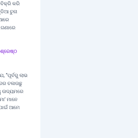
ିକ୍ରି କରି
ଡିଆ ଚୁନା
ିଆରେ
ମାଗଣାରେ
‘ଶ୍ରେଷ୍ଠ
 “ପୂର୍ବରୁ ଲାଭ
ରର ଚଳାଉଛୁ
ସ୍ୱ ଉଦ୍ୟମରେ
ମା’ ମାନେ
ିପାଇଁ ଆମେ