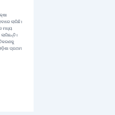
କ୍ଷା
େବାରେ ଲାଗିଛି।
ରେ ମଧ୍ୟ
ଲାଗିଛନ୍ତି।
୍ତିକରଣକୁ
ଓଡ଼ିଶା ପ୍ରଥମ