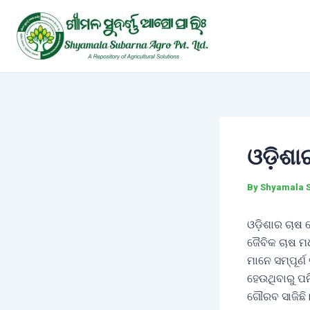
Skip
Post
to
navigation
content
ଓଡ଼ିଶା
By
Shyamala 
ଓଡ଼ିଶାର ଚାଷ 
ଜୈବିକ ଚାଷ ମଧ
ମାନେ ସମ୍ପୂର୍
ହେଉଥିବାରୁ ପନ
ଗୌରବ ସାଜିଛି।