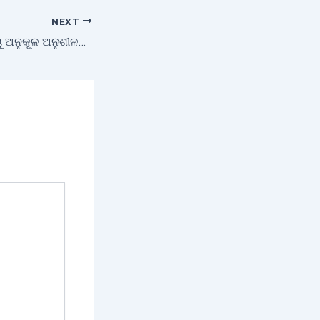
NEXT
କୃଷି ଭବନରେ ଜଳବାୟୁ ଅନୁକୂଳ ଅନୁଶୀଳନ କକ୍ଷ ଉଦ୍ଘାଟନ