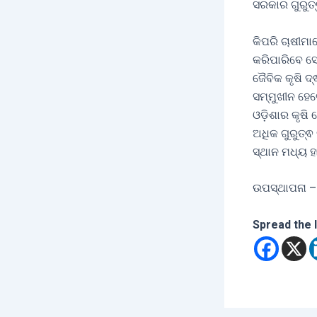
ସରକାର ଗୁରୁତ୍
କିପରି ଚାଷୀମାନ
କରିପାରିବେ ସେଥ
ଜୈବିକ କୃଷି 
ସମ୍ମୁଖୀନ ହେବେ
ଓଡ଼ିଶାର କୃଷି
ଅଧିକ ଗୁରୁତ୍ଵ
ସ୍ଥାନ ମଧ୍ୟ 
ଉପସ୍ଥାପନା –
Spread the 