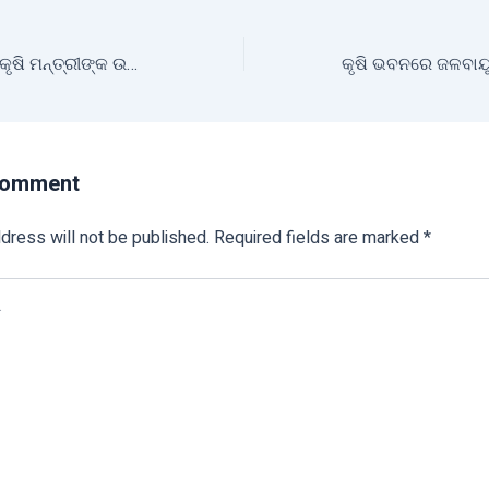
ଦୁବାଇ ଗଲା ଓଡ଼ିଶାର କୃଷି ମନ୍ତ୍ରୀଙ୍କ ଉତ୍ପାଦିତ ଡ୍ରାଗନ ଫ୍ରୁଟ୍
Comment
dress will not be published.
Required fields are marked
*