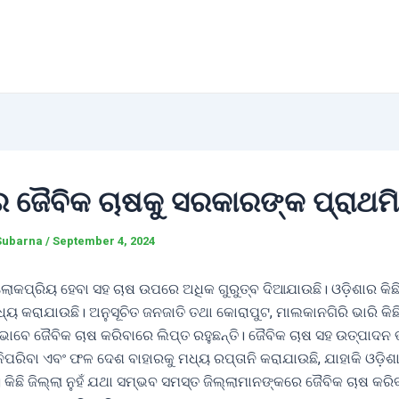
ର ଜୈବିକ ଚାଷକୁ ସରକାରଙ୍କ ପ୍ରାଥମ
Subarna
/
September 4, 2024
ଲୋକପ୍ରିୟ ହେବା ସହ ଚାଷ ଉପରେ ଅଧିକ ଗୁରୁତ୍ବ ଦିଆଯାଉଛି। ଓଡ଼ିଶାର କିଛି
୍ୟ କରାଯାଉଛି। ଅନୁସୂଚିତ ଜନଜାତି ତଥା କୋରାପୁଟ, ମାଲକାନଗିରି ଭାରି କିଛି
ଣ ଭାବେ ଜୈବିକ ଚାଷ କରିବାରେ ଲିପ୍ତ ରହୁଛନ୍ତି। ଜୈବିକ ଚାଷ ସହ ଉତ୍ପାଦନ
ିପରିବା ଏବଂ ଫଳ ଦେଶ ବାହାରକୁ ମଧ୍ୟ ରପ୍ତାନି କରାଯାଉଛି, ଯାହାକି ଓଡ଼ିଶା
 କିଛି ଜିଲ୍ଲା ନୁହଁ ଯଥା ସମ୍ଭବ ସମସ୍ତ ଜିଲ୍ଲାମାନଙ୍କରେ ଜୈବିକ ଚାଷ କର