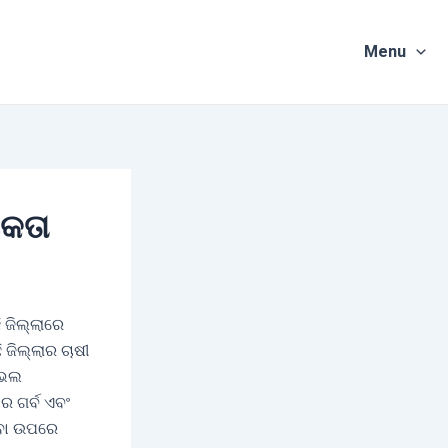
Menu
ିକତା
 ଜିଲ୍ଲାରେ
 ଜିଲ୍ଲାର ଚାଷୀ
 ଭଲ
ର ଗର୍ବ ଏବଂ
ିବା ଉପରେ