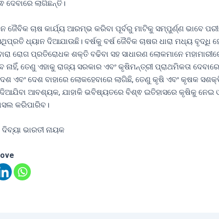
ଵ ଦେବାରେ ଲାଗିଛନ୍ତି।
େ ଜୈବିକ ଚାଷ କାର୍ଯ୍ୟ ଆରମ୍ଭ କରିବା ପୂର୍ବରୁ ମାଟିକୁ ସମ୍ପୁର୍ଣ୍ଣ ଭାବେ ପରୀ
ିପ୍ରତି ଧ୍ୟାନ ଦିଆଯାଉଛି। ବର୍ଷକୁ ବର୍ଷ ଜୈବିକ ଚାଷର ଧାରା ମଧ୍ୟ ବୃଦ୍ଧି ହ
ଦ୍ଵାରା ରୋଗ ପ୍ରତିରୋଧକ ଶକ୍ତି ବଢିବା ସହ ସାଧାରଣ ଲୋକମାନେ ମହାମାରୀ
 ନାହିଁ, ତେଣୁ ଏହାକୁ ରାଜ୍ୟ ସରକାର ଏବଂ କୃଷିମନ୍ତ୍ରୀ ପ୍ରାଥମିକତା ଦେବାରେ 
 ଦେଶ ଏବଂ ଦେଶ ବାହାରେ ଲୋକହେବାରେ ଲାଗିଛି, ତେଣୁ କୃଷି ଏବଂ କୃଷକ ସଶକ
 ଦିଆଯିବା ଆବଶ୍ୟକ, ଯାହାକି ଭବିଷ୍ୟତରେ ବିଶ୍ଵ ଇତିହାସରେ କୃଷିକୁ ନେଇ 
ହାସଲ କରିପାରିବ।
 ଦିବ୍ୟା ଭାରତୀ ନାୟକ
love