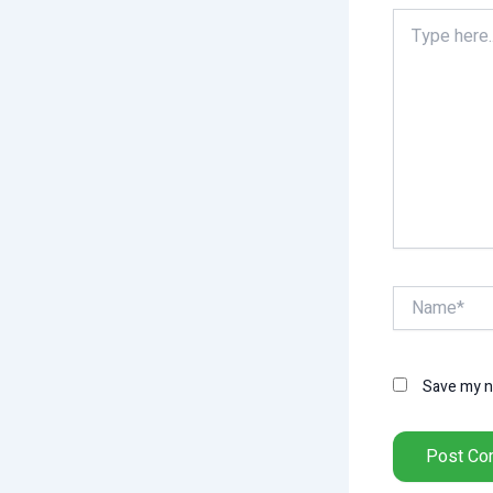
Type
here..
Name*
Save my na