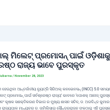
ଲ୍ ମିଲେଟ୍ ପ୍ରମୋସନ୍ ପାଇଁ ଓଡ଼ିଶାକ
ରେଷ୍ଠ ରାଜ୍ୟ ଭାବେ ପୁରସ୍କୃତ
Subarna
/
November 28, 2023
 ହେଇଥିବା ଆନ୍ତର୍ଜାତୀୟ ନ୍ୟୁଟ୍ରି ସିରିଅଲ୍ କନଭେନସନ୍ (INCC) 5.0 ସମୟ
ଲେଟ୍ ପ୍ରମୋସନ୍ ପାଇଁ ସର୍ବଶ୍ରେଷ୍ଠ ରାଜ୍ୟ’ ଭାବରେ ‘ପୋଶକ୍ ଆନାଜ୍ ପୁରସ
 ଏବଂ କୃଷକ ସଶକ୍ତିକରଣ ବିଭାଗ ର ମୁଖ୍ୟ ଶାସନ ସଚିବ, ଡ. ଅରବିନ୍ଦ କୁମାର
 ରାଜ୍ୟପାଳ ମାନ୍ୟବର ଡ. ତାମିଲିସାଇ ସୌନ୍ଦରରାଜନ ଙ୍କଠାରୁ ଏହି ପୁରସ୍