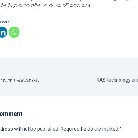
ା ନିଶ୍ଚିନ୍ତ ଭାବେ ଓଡ଼ିଶା ପାଇଁ ଏକ ଗୌରବର କଥା ।
love
ଆନ୍ତର୍ଜାତୀୟ ନ୍ୟୁଟ୍ରି ସିରିଏଲ କନଭେନସନ୍ (INCC) ୫.୦ ଅନୁଷ୍ଠିତ
Comment
dress will not be published.
Required fields are marked
*