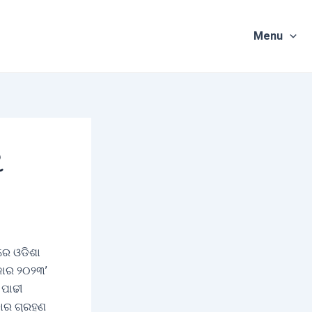
Menu
ୁ
ରେ ଓଡିଶା
୍କାର ୨୦୨୩’
 ପାଢୀ
କାର ଗ୍ରହଣ