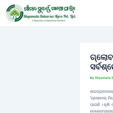
Skip
Post
to
navigation
content
ଗ୍ଲୋବା
ସର୍ବଶ୍
By
Shyamala 
ହାଇଦ୍ରାବାଦରେ
‘ଗ୍ଲୋବାଲ୍ ମି
ପାଇଛି । କୃଷି
ତେଲେଙ୍ଗାନାର