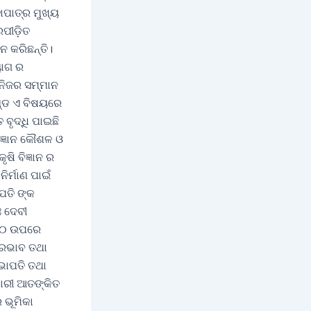
ାପାତ୍ର ମୁଖ୍ୟ
ପୀଡ଼ିତ
ନ କରିଛନ୍ତି।
ୟାଗ ର
 ନିଜର ସମ୍ମାନ
ଦଣ୍ଡ ଏ ବିଷୟରେ
ବୃଦ୍ଧି ପାଇଛି
ଜ୍ଞାନ କୌଶଳ ଓ
ଷି ବିଜ୍ଞାନ ର
ିର୍ମାଣ ପାଇଁ
ପତି ଙ୍କ
ଃ ଦେବୀ
୦୨୦ ଉପରେ
ପ୍ରଭାବ ତଥା
ଭାପତି ତଥା
ାରୀ ଆତଙ୍କିତ
 ଭୂମିକା