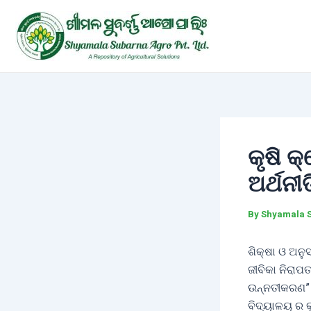
Skip
Post
to
navigation
content
କୃଷି କ
ଅର୍ଥନୀ
By
Shyamala 
ଶିକ୍ଷା ଓ ଅନୁ
ଜୀବିକା ନିରାପ
ଉନ୍ନତୀକରଣ” 
ବିଦ୍ୟାଳୟ ର 