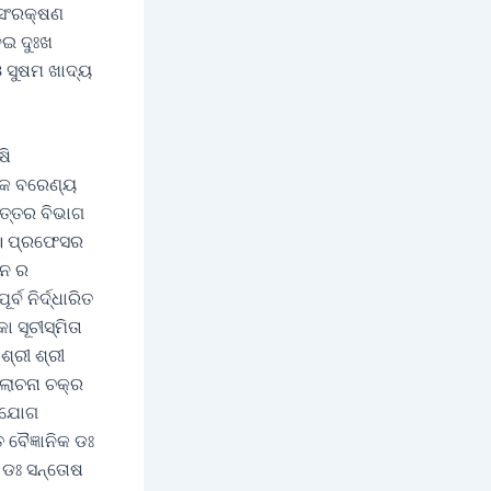
ୟ ସଂରକ୍ଷଣ
େଇ ଦୁଃଖ
ଓ ସୁଷମ ଖାଦ୍ୟ
ଷି
୍ବକ ବରେଣ୍ୟ
ୋତ୍ତର ବିଭାଗ
େ। ପ୍ରଫେସର
ଳନ ର
 ନିର୍ଦ୍ଧାରିତ
 ସୂଚୀସ୍ମିତା
୍ରୀ ଶ୍ରୀ
ଲୋଚନା ଚକ୍ର
ର ଯୋଗ
ବୈଜ୍ଞାନିକ ଡଃ
 ଡଃ ସନ୍ତୋଷ