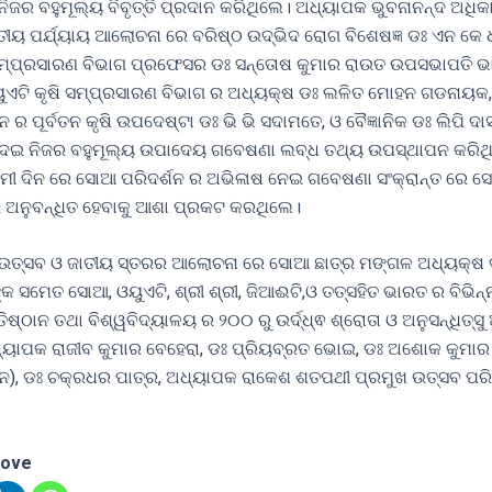
ନିଜର ବହୁମୂଲ୍ୟ ବିବୃତ୍ତି ପ୍ରଦାନ କରିଥିଲେ। ଅଧ୍ୟାପକ ଭୁବନାନନ୍ଦ ଅଧିକା
ିତୀୟ ପର୍ଯ୍ୟାୟ ଆଲୋଚନା ରେ ବରିଷ୍ଠ ଉଦ୍ଭିଦ ରୋଗ ବିଶେଷଜ୍ଞ ଡଃ ଏନ କେ
 ସମ୍ପ୍ରସାରଣ ବିଭାଗ ପ୍ରଫେସର ଡଃ ସନ୍ତୋଷ କୁମାର ରାଉତ ଉପସଭାପତି 
ୟୁଏଟି କୃଷି ସମ୍ପ୍ରସାରଣ ବିଭାଗ ର ଅଧ୍ୟକ୍ଷ ଡଃ ଲଳିତ ମୋହନ ଗଡନାୟକ
ର ପୂର୍ବତନ କୃଷି ଉପଦେଷ୍ଟା ଡଃ ଭି ଭି ସଦାମତେ, ଓ ବୈଜ୍ଞାନିକ ଡଃ ଲିପି ଦାସ
େଇ ନିଜର ବହୁମୂଲ୍ୟ ଉପାଦେୟ ଗବେଷଣା ଲବ୍ଧ ତଥ୍ୟ ଉପସ୍ଥାପନ କରିଥ
ୀ ଦିନ ରେ ସୋଆ ପରିଦର୍ଶନ ର ଅଭିଳାଷ ନେଇ ଗବେଷଣା ସଂକ୍ରାନ୍ତ ରେ 
 ଅନୁବନ୍ଧିତ ହେବାକୁ ଆଶା ପ୍ରକଟ କରଥିଲେ।
ଉତ୍ସବ ଓ ଜାତୀୟ ସ୍ତରର ଆଲୋଚନା ରେ ସୋଆ ଛାତ୍ର ମଙ୍ଗଳ ଅଧ୍ୟକ୍ଷ 
କ ସମେତ ସୋଆ, ଓୟୁଏଟି, ଶ୍ରୀ ଶ୍ରୀ, ଜିଆଈଟି,ଓ ତତ୍ସହିତ ଭାରତ ର ବିଭିନ୍ନ
ଷ୍ଠାନ ତଥା ବିଶ୍ୱବିଦ୍ୟାଳୟ ର ୨୦୦ ରୁ ଉର୍ଦ୍ଧ୍ଵ ଶ୍ରୋତା ଓ ଅନୁସନ୍ଧିତ୍ସ
୍ୟାପକ ରାଜୀବ କୁମାର ବେହେରା, ଡଃ ପ୍ରିୟବ୍ରତ ଭୋଇ, ଡଃ ଅଶୋକ କୁମାର
୍ଞାନ), ଡଃ ଚକ୍ରଧର ପାତ୍ର, ଅଧ୍ୟାପକ ରାକେଶ ଶତପଥୀ ପ୍ରମୁଖ ଉତ୍ସବ ପର
love