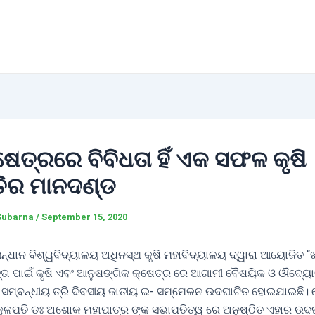
୍ଷେତ୍ରରେ ବିବିଧତା ହିଁ ଏକ ସଫଳ କୃଷି
ତିର ମାନଦଣ୍ଡ
Subarna
/
September 15, 2020
ସନ୍ଧାନ ବିଶ୍ୱବିଦ୍ୟାଳୟ ଅଧିନସ୍ଥ କୃଷି ମହାବିଦ୍ୟାଳୟ ଦ୍ୱାରା ଆୟୋଜିତ “
ତ୍ତା ପାଇଁ କୃଷି ଏବଂ ଆନୁଷଙ୍ଗିକ କ୍ଷେତ୍ର ରେ ଆଗାମୀ ବୈଷୟିକ ଓ ଔଦ୍ୟ
ସମ୍ବନ୍ଧୀୟ ତ୍ରି ଦିବସୀୟ ଜାତୀୟ ଇ- ସମ୍ମେଳନ ଉଦଘାଟିତ ହୋଇଯାଇଛି। 
କୁଳପତି ଡଃ ଅଶୋକ ମହାପାତ୍ର ଙ୍କ ସଭାପତିତ୍ୱ ରେ ଅନୁଷ୍ଠିତ ଏହାର ଉଦ