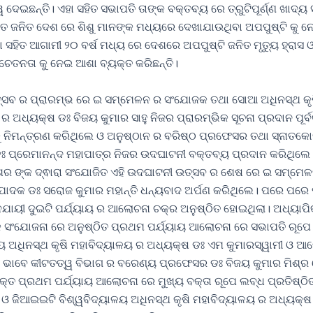
 ଦେଇଛନ୍ତି। ଏହା ସହିତ ସଭାପତି ତାଙ୍କ ବକ୍ତବ୍ୟ ରେ ତ୍ରୁଟିପୂର୍ଣ୍ଣ ଖାଦ୍
ତତ ଜନିତ ଦେଶ ରେ ଶିଶୁ ମାନଙ୍କ ମଧ୍ୟରେ ଦେଖାଯାଉଥିବା ଅପପୁଷ୍ଟି କୁ ନ
 ସହିତ ଆଗାମୀ ୨୦ ବର୍ଷ ମଧ୍ୟ ରେ ଦେଶରେ ଅପପୁଷ୍ଟି ଜନିତ ମୃତ୍ୟୁ ହ୍ରାସ 
ସଚେତନତା କୁ ନେଇ ଆଶା ବ୍ୟକ୍ତ କରିଛନ୍ତି।
ସବ ର ପ୍ରାରମ୍ଭ ରେ ଇ ସମ୍ମେଳନ ର ସଂଯୋଜକ ତଥା ସୋଆ ଅଧିନସ୍ଥ କୃ
ର ଅଧ୍ୟକ୍ଷ ଡଃ ବିଜୟ କୁମାର ସାହୁ ନିଜର ପ୍ରାରମ୍ଭିକ ସୂଚନା ପ୍ରଦାନ ପୂର
କୁ ନିମନ୍ତ୍ରଣ କରିଥିଲେ ଓ ଅନୁଷ୍ଠାନ ର ବରିଷ୍ଠ ପ୍ରଫେସର ତଥା ସ୍ନାତକ
ଃ ପ୍ରେମାନନ୍ଦ ମହାପାତ୍ର ନିଜର ଉଦଘାଟନୀ ବକ୍ତବ୍ୟ ପ୍ରଦାନ କରିଥିଲ
ାଶର ଙ୍କ ଦ୍ଵାରା ସଂଯୋଜିତ ଏହି ଉଦଘାଟନୀ ଉତ୍ସବ ର ଶେଷ ରେ ଇ ସମ୍ମେ
ପାଦକ ଡଃ ସରୋଜ କୁମାର ମହାନ୍ତି ଧନ୍ୟବାଦ ଅର୍ପଣ କରିଥିଲେ। ପରେ ପରେ ପୂର୍ବ
ଅନୁଯାୟୀ ଦୁଇଟି ପର୍ଯ୍ୟାୟ ର ଆଲୋଚନା ଚକ୍ର ଅନୁଷ୍ଠିତ ହୋଇଥିଲା। ଅଧ୍ୟାପିକା
 ସଂଯୋଜନା ରେ ଅନୁଷ୍ଠିତ ପ୍ରଥମ ପର୍ଯ୍ୟାୟ ଆଲୋଚନା ରେ ସଭାପତି ରୂପେ ଶ
ଳୟ ଅଧିନସ୍ଥ କୃଷି ମହାବିଦ୍ୟାଳୟ ର ଅଧ୍ୟକ୍ଷ ଡଃ ଏମ କୁମାରସ୍ୱାମୀ ଓ ଆ
ଭାବେ କୀଟତତ୍ୱ ବିଭାଗ ର ବରେଣ୍ୟ ପ୍ରଫେସର ଡଃ ବିଜୟ କୁମାର ମିଶ୍
ତ ପ୍ରଥମ ପର୍ଯ୍ୟାୟ ଆଲୋଚନା ରେ ମୁଖ୍ୟ ବକ୍ତା ରୂପେ ଲବ୍ଧ ପ୍ରତିଷ୍ଠିତ 
ଓ ଜିଆଇଇଟି ବିଶ୍ୱବିଦ୍ୟାଳୟ ଅଧିନସ୍ଥ କୃଷି ମହାବିଦ୍ୟାଳୟ ର ଅଧ୍ୟକ୍ଷ