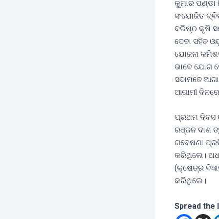
କୁମାର ପଣ୍ଡା 
ସଂଯୋଜିତ ଦ୍ଵ
ବରିଷ୍ଠ କୃଷି
ଦେବା ସହିତ ଓ
ଯୋଜନା କମିଶନ 
ଭାବେ ଯୋଗ ଦ
ସଦାମତେ ଆଗାମ
ଆଗାମୀ ଦିନରେ
ପ୍ରଥମ ଦିବସ 
ରଞ୍ଜନ ଦାଶ ଙ୍
ଗବେଷଣା ପ୍ରତି
କରିଥିଲେ। ଅଧ
(କ୍ଷେତ୍ର ବିଜ
କରିଥିଲେ।
Spread the 