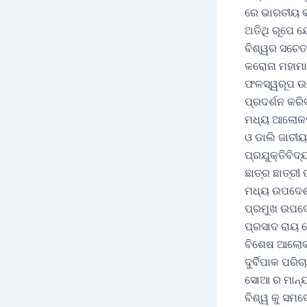
ରେ ଭାରତୀୟ କୃ
ଅତିଥି ରୂପେ 
ବିଶ୍ୱର ସଚେତ
କରୋନା ମହାମା
ଫଳସ୍ୱରୂପ ଉତ
ପ୍ରଦର୍ଶନ କରି
ମଧ୍ୟ ଆଲୋକପା
ଓ ଡାଲି ଜାତୀ
ପ୍ରଯୁକ୍ତିବିଦ୍
ଛାତ୍ର ଛାତ୍ରୀ
ମଧ୍ୟ ଉପଦେଶ 
ପ୍ରମୁଖ ଉପଦେଷ
ପ୍ରସାଦ ରାୟ 
ବିଶେଷ ଆଲୋକପା
ଦୁର୍ବିପାକ ପର
ସୋଆ ର ମାନ୍ୟ
ବିଶ୍ୱ କୁ ସମବ