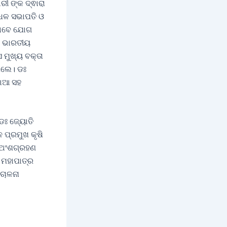
ରୀ ଙ୍କ ଦ୍ଵାରା
 ଧଳ ସଭାପତି ଓ
ଭାବେ ଯୋଗ
, ଭାରତୀୟ
 ମୁଖ୍ୟ ବକ୍ତା
ିଲେ। ଡଃ
ସୋଆ ସହ
ଡଃ ଜ୍ୟୋତି
 ପ୍ରମୁଖ କୃଷି
ୁ ଅଂଶଗ୍ରହଣ
 ମହାପାତ୍ର
ିଚାଳନା