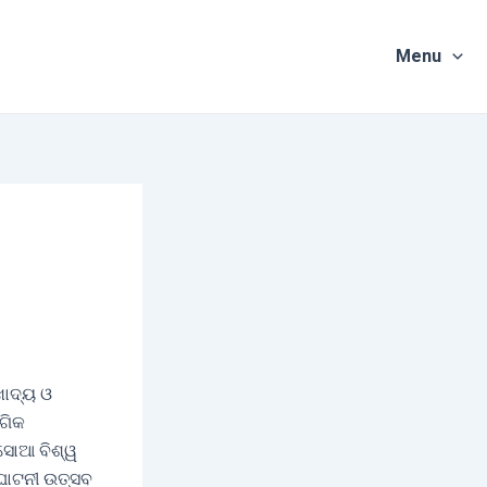
Menu
ଖାଦ୍ୟ ଓ
ୋଗିକ
ସୋଆ ବିଶ୍ୱ
ଘାଟନୀ ଉତ୍ସବ