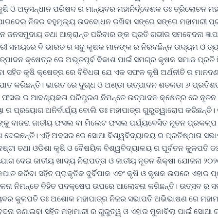
ଷି ଓ ଅନୁସନ୍ଧାନ ପରିଷଦ ର ମାନ୍ୟବର ମହାନିର୍ଦ୍ଦେଶକ ଡଃ ତ୍ରିଲୋଚନ ମହ
ଯୋଗଦେଇ ନିଜର ବହୁମୂଲ୍ୟ ଉଦବୋଧନ ରଖିବା ସଙ୍ଗେ ସଙ୍ଗେ ମହାମାରୀ ପ୍ର
ନ ଜନସମୁଦାୟ ତଥା ଆକ୍ରାନ୍ତ ପରିବାର ଙ୍କ ପ୍ରତି ଗଭୀର ସମବେଦନା ଜ୍ଞାପ
ରୀ ସମୟରେ ବି ଭାରତ ର ସବୁ କୃଷକ ମାନଙ୍କ ର ନିରବଛିନ୍ନ ଉଦ୍ୟମ ଓ ତ୍
୍ପାଦନ କ୍ଷେତ୍ର ରେ ଅଭୂତପୂର୍ବ ବିକାଶ ପାଇଁ ସମଗ୍ର କୃଷକ ସମାଜ ପ୍ରତି
ବା ସହିତ କୃଷି କ୍ଷେତ୍ର ରେ ବିବିଧତା ଯେ ଏକ ସଫଳ କୃଷି ଅର୍ଥନୀତି ର ମାନ
ତ କରିଛନ୍ତି। ଭାରତ ରେ ଦୁଗ୍ଧ ଓ ଅଣ୍ଡା ଉତ୍ପାଦନ ଶତକଡା ୬ ପ୍ରତିଶତ 
ୟ ଫସଲ ର ଆବଶ୍ୟକତା ପରିପୁରଣ ନିମନ୍ତେ ଉତ୍ପାଦନ କ୍ଷେତ୍ର ରେ ନୂତନ 
ୟା ର ପ୍ରୟୋଗ ଅନିର୍ବାର୍ଯ୍ୟ ବୋଲି ଡଃ ମହାପାତ୍ର ଗୁରୁତ୍ୱାରୋପ କରିଛନ୍ତି। କୃ
 ଙ୍କୁ ବାଜରା ଜାତୀୟ ଫସଲ ବା ମିଲେଟ ଫସଲ ପର୍ଯ୍ୟବେସିତ ନୂତନ ପ୍ରକଳ୍ପ ନ
ଦେଇଛନ୍ତି। ଏହି ଅବସର ରେ ସୋଆ ବିଶ୍ୱବିଦ୍ୟାଳୟ ର ପ୍ରତିଷ୍ଠାତା ସଭା
୍ଟା ତଥା ଓଡିଶା କୃଷି ଓ ବୈଷୟିକ ବିଶ୍ୱବିଦ୍ୟାଳୟ ର ପୂର୍ବତନ କୁଳପତି ଡ
ଯୋଗ ଦେଇ ଜାତୀୟ ଖାଦ୍ୟ ନିରାପତ୍ତା ଓ ଜାତୀୟ ନୂତନ ଶିକ୍ଷା ଯୋଜନା ୨
ତ କରିବା ସହିତ ପ୍ରାକୃତିକ ଦୁର୍ବିପାକ ଏବଂ କୃଷି ଓ କୃଷକ ଉପରେ ଏହାର 
ିଚାଳନା ନିମନ୍ତେ ବିହିତ ପଦକ୍ଷେପ ଉପରେ ଆଲୋଚନା କରିଛନ୍ତି। ଉତ୍ସବ ର ସ
ବର କୁଳପତି ଡଃ ଅଶୋକ ମହାପାତ୍ର ନିଜର ସଭାପତି ଅଭିଭାଷଣ ରେ ମହାମ
େଦନା ଜଣାଇବା ସହିତ ମହାମାରୀ ର ଗୁରୁତ୍ୱ ଓ ଏହାର ମୁକାବିଲା ପାଇଁ ସୋଆ ର