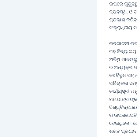
ଉପରେ ଗୁରୁତ୍ୱ
ବ୍ୟବସ୍ଥା ଓ 
ପ୍ରକାଶ କରିବା
ସଂକ୍ରାନ୍ତୀୟ 
ଉଦଘାଟନୀ ଉତ୍
ମହାବିଦ୍ୟାଳୟ 
ଅତିଥି ମାନଙ୍
ର ଅଧ୍ୟକ୍ଷ ଡ
ଡଃ ବିବୁଧ ପର
ପରିଚାଳନା ସମ୍
କାର୍ଯ୍ୟସୂଚୀ 
ମହାପାତ୍ର ଙ୍କ
ବିଶ୍ୱବିଦ୍ୟା
ର ଉପସଭାପତି 
ଦେଇଥିଲେ। ଉକ୍
ଶରତ ପ୍ରଧାନ 