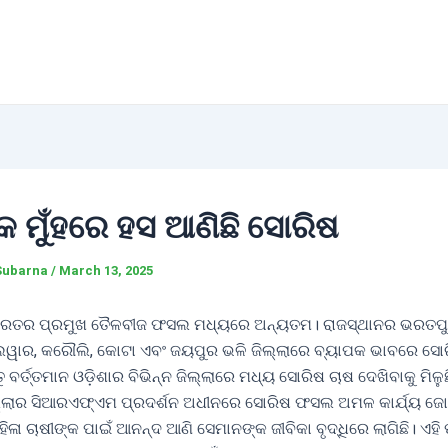
କ ମୁଁହରେ ହସ ଆଣିଛି ସୋରିଷ
Subarna
/
March 13, 2025
ର ପ୍ରମୁଖ ତୈଳବୀଜ ଫସଲ ମଧ୍ୟରେ ଅନ୍ୟତମ। ରାଜସ୍ଥାନର ଭରତପୁ
ୱାର, କରୌଲି, କୋଟା ଏବଂ ଜୟପୁର ଭଳି ଜିଲ୍ଲାରେ ବ୍ୟାପକ ଭାବରେ ସୋ
ୁ ବର୍ତ୍ତମାନ ଓଡ଼ିଶାର ବିଭିନ୍ନ ଜିଲ୍ଲାରେ ମଧ୍ୟ ସୋରିଷ ଚାଷ ଦେଖିବାକୁ ମିଳୁଛ
ଲ୍ଲାର ସିଆରଏଫ୍ଏମ ପ୍ରଦର୍ଶନ ଅଧୀନରେ ସୋରିଷ ଫସଲ ଅମଳ କାର୍ଯ୍ୟ 
 ମହିଳା ଚାଷୀଙ୍କ ପାଇଁ ଆନନ୍ଦ ଆଣି ସେମାନଙ୍କ ଜୀବିକା ବୃଦ୍ଧିରେ ଲାଗିଛି। ଏ