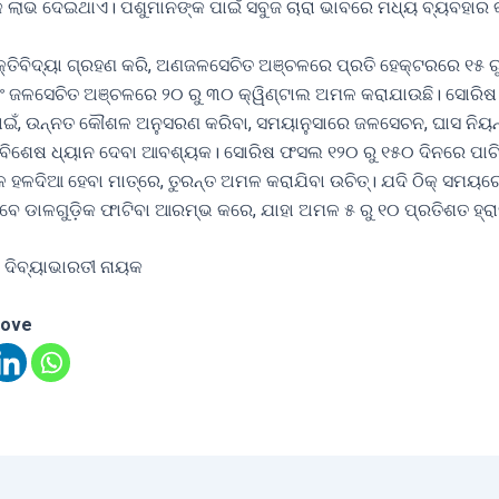
ିକ ଲାଭ ଦେଇଥାଏ। ପଶୁମାନଙ୍କ ପାଇଁ ସବୁଜ ଚାରା ଭାବରେ ମଧ୍ୟ ବ୍ୟବହାର
କ୍ତିବିଦ୍ୟା ଗ୍ରହଣ କରି, ଅଣଜଳସେଚିତ ଅଞ୍ଚଳରେ ପ୍ରତି ହେକ୍ଟରରେ ୧୫ ର
ବଂ ଜଳସେଚିତ ଅଞ୍ଚଳରେ ୨୦ ରୁ ୩୦ କ୍ୱିଣ୍ଟାଲ ଅମଳ କରାଯାଉଛି। ସୋର
ପାଇଁ, ଉନ୍ନତ କୌଶଳ ଅନୁସରଣ କରିବା, ସମୟାନୁସାରେ ଜଳସେଚନ, ଘାସ ନିୟନ
ିଶେଷ ଧ୍ୟାନ ଦେବା ଆବଶ୍ୟକ। ସୋରିଷ ଫସଲ ୧୨୦ ରୁ ୧୫୦ ଦିନରେ ପାଚ
ଳ ହଳଦିଆ ହେବା ମାତ୍ରେ, ତୁରନ୍ତ ଅମଳ କରାଯିବା ଉଚିତ୍। ଯଦି ଠିକ୍ ସମୟ
ବେ ଡାଳଗୁଡ଼ିକ ଫାଟିବା ଆରମ୍ଭ କରେ, ଯାହା ଅମଳ ୫ ରୁ ୧୦ ପ୍ରତିଶତ ହ୍
 ଦିବ୍ୟାଭାରତୀ ନାୟକ
love