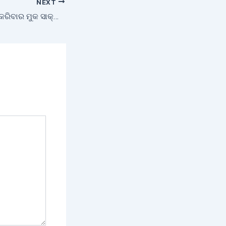
NEXT
ସୁସ୍ଥ ପରିବେଶ ସୃଷ୍ଟି କରିବାର ମୁକ ସାକ୍ଷୀ ଉଦ୍ୟାନ କୃଷି