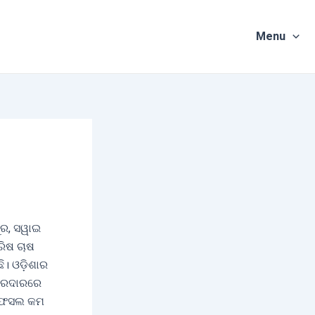
Menu
ର, ସୱାଇ
ରିଷ ଚାଷ
ି। ଓଡ଼ିଶାର
ଜୋରଦାରରେ
ହି ଫସଲ କମ