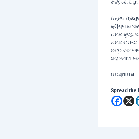
ଖର୍ଚ୍ଚରେ ଅଧ
ଉନ୍ନତ ପ୍ରଯୁ
କ୍ୱିଣ୍ଟାଲ ଏ
ଅମଳ ବୃଦ୍ଧି 
ଅମଳ ଉପରେ ବ
ପତ୍ର ଏବଂ ଡା
କରାନଯାଏ, ତେ
ଉପସ୍ଥାପନା –
Spread the 