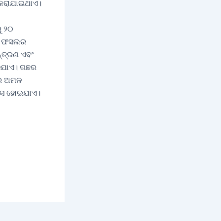
 କରାଯାଇଥାଏ।
ୁ ୨୦
ିଷ ଫସଲର
୍ତ୍ରଣ ଏବଂ
ିଯାଏ। ଗଛର
ରେ ଅମଳ
ରାସ ହୋଇଯାଏ।