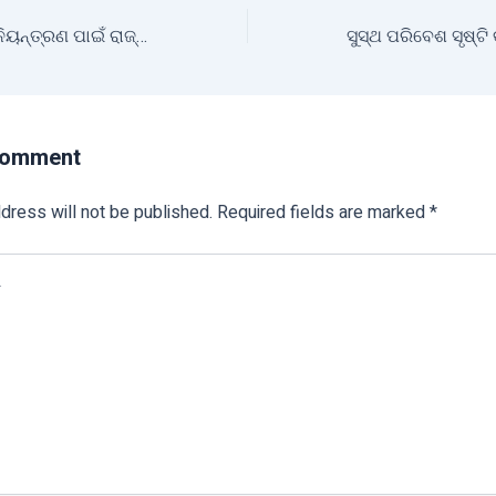
ଜଳସେଚନ ଓ ବନ୍ୟା ନିୟନ୍ତ୍ରଣ ପାଇଁ ରାଜ୍ୟ ସରକାରଙ୍କ ବଜେଟ ଘୋଷଣା
Comment
dress will not be published.
Required fields are marked
*