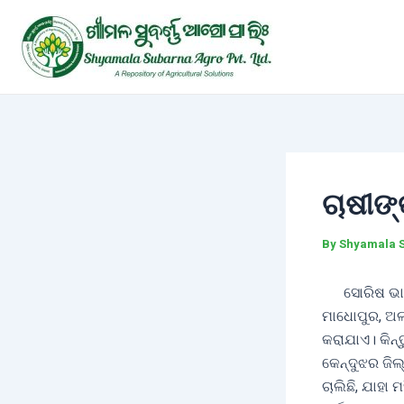
Skip
Post
to
navigation
content
ଚାଷୀଙ୍
By
Shyamala 
ସୋରିଷ ଭାରତ
ମାଧୋପୁର, ଅଲ
କରାଯାଏ। କିନ୍ତ
କେନ୍ଦୁଝର ଜି
ଚାଲିଛି, ଯାହା