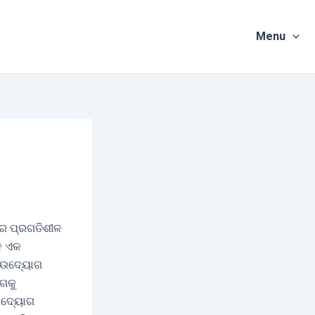
Menu
କର ପ୍ରଗତିଶୀଳ
ଳି ଏକ
ି ଉଦ୍ୟୋଗ
ୋଗକୁ
 ଉଦ୍ୟୋଗ