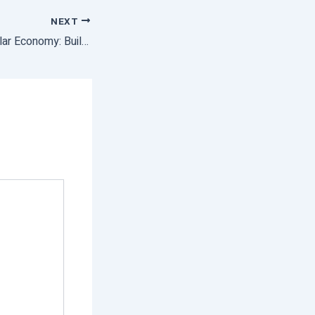
NEXT
Coconut For a Circular Economy: Building Partnership For Maximum Value