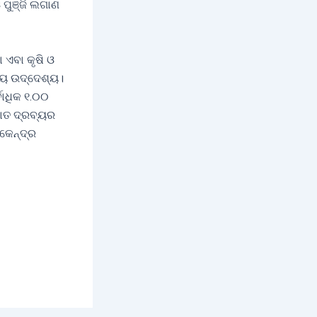
 ପୁଞ୍ଜି ଲଗାଣ
 ଏବା କୃଷି ଓ
ଖ୍ୟ ଉଦ୍ଦେଶ୍ୟ।
ବାଧିକ ୧.୦୦
ଯାତ ଦ୍ରବ୍ୟର
 କେନ୍ଦ୍ର