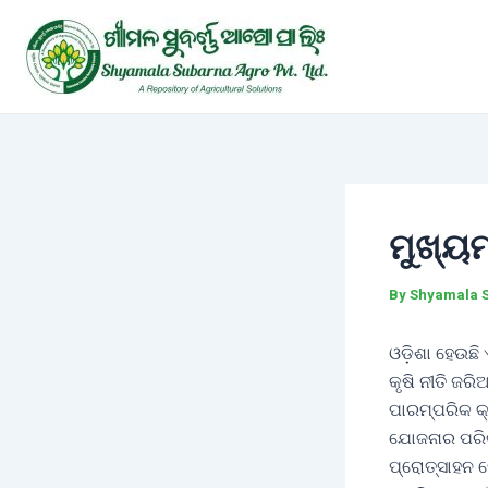
Skip
Post
to
navigation
content
ମୁଖ୍ୟ
By
Shyamala 
ଓଡ଼ିଶା ହେଉଛି
କୃଷି ନୀତି ଜର
ପାରମ୍ପରିକ କ୍
ଯୋଜନାର ପରିକ
ପ୍ରୋତ୍ସାହନ 