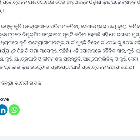
ଇଁ ପ୍ରୋତ୍ସାହନ ରାଶି ଯୋଗାଇ ଦେଇ ଆସୁଅଛନ୍ତି ଓଡ଼ିଶା କୃଷି ପ୍ରୋତ୍ସାହନ ଓ
୍।
ାଇଙ୍କୁ କୃଷି ଉଦ୍ୟୋଗୀରେ ପରିଣତ କରିବା, ସେମାନଙ୍କର ଆୟ ବୃଦ୍ଧି କରିବା
୍ଷେତ୍ରରେ ନିଯୁକ୍ତିର ସମ୍ଭାବନା ସୃଷ୍ଟି କରିବା ହେଉଛି ଏହି ଯୋଜନାରେ ମୁ
ଧ୍ୟମରେ କୃଷି ଉଦ୍ୟୋଗୀମାନଙ୍କ ପାଇଁ ପୁଞ୍ଜି ନିବେଶର ୪୦% ରୁ ୫୦% ସର୍
ର୍ଯ୍ୟନ୍ତ ରିହାତି ସୀମା ସାପେକ୍ଷ ରହିଛି। ଏହି ଯୋଜନାରେ ଜୈବିକ ସାର, କୃଷି 
, କୃଷି ଯନ୍ତ୍ରପାତି ଓ କୀଟନାଶକ ପ୍ରସ୍ତୁତି, ଆଗ୍ରୋକ୍ଲିନିକ୍ ଓ କୃଷି ସେବା
୫ ପ୍ରକାର କୃଷି ଉଦ୍ୟୋଗ ପ୍ରତିଷ୍ଠା ପାଇଁ ପ୍ରୋତ୍ସାହନ ଦିଆଯାଉଅଛି।
 ଦିବ୍ୟା ଭାରତୀ ନାୟକ
love