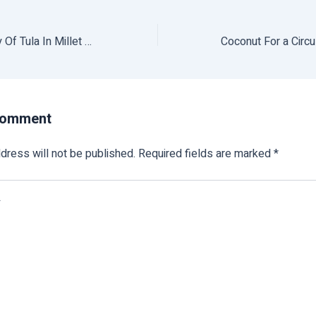
The Success Story Of Tula In Millet Farming
Comment
dress will not be published.
Required fields are marked
*