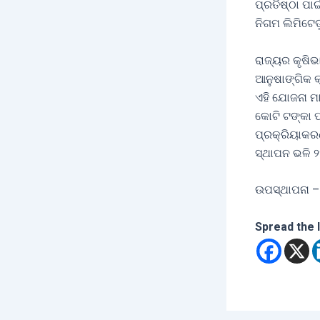
ପ୍ରତିଷ୍ଠା ପା
ନିଗମ ଲିମିଟେଡ଼
ରାଜ୍ୟର କୃଷିଭ
ଆନୁଷାଙ୍ଗିକ କ
ଏହି ଯୋଜନା ମା
କୋଟି ଟଙ୍କା ପ
ପ୍ରକ୍ରିୟାକରଣ
ସ୍ଥାପନ ଭଳି ୨
ଉପସ୍ଥାପନା –
Spread the 