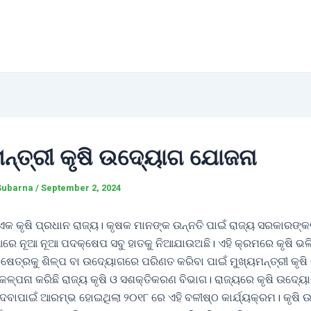
ମନ୍ତ୍ରୀ କୃଷି ଉଦ୍ୟୋଗ ଯୋଜନା
Subarna
/
September 2, 2024
 ଏକ କୃଷି ପ୍ରଧାନ ରାଜ୍ୟ। କୃଷକ ମାନଙ୍କ ଉନ୍ନତି ପାଇଁ ରାଜ୍ୟ ସରକାରଙ୍
ିଆରେ ନୂଆ ନୂଆ ପଦକ୍ଷେପ ସବୁ ହାତକୁ ନିଆଯାଉଅଛି। ଏହି କ୍ରମରେ କୃଷି ଭ
ଷେତ୍ରକୁ ଶିଳ୍ପ ବା ଉଦ୍ୟୋଗରେ ପରିଣତ କରିବା ପାଇଁ ମୁଖ୍ୟମନ୍ତ୍ରୀ କୃଷ
ଳ୍ପନା କରିଛି ରାଜ୍ୟ କୃଷି ଓ ସଶକ୍ତିକରଣ ବିଭାଗ। ରାଜ୍ୟରେ କୃଷି ଉଦ୍ୟ
ଦେବାପାଇଁ ଆରମ୍ଭ ହୋଇଥିଲା ୨୦୧୮ ରେ ଏହି ବଳୀଷ୍ଠ କାର୍ଯ୍ୟକ୍ରମ। କୃଷି