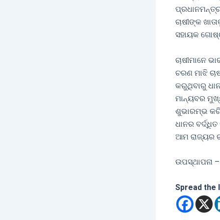
ପ୍ରଧାନମନ୍ତ୍ର
ଚାଷୀଙ୍କ ଖାତା
ସହାୟକ ଗୋଷ୍ଠୀ
ଚାଷୀମାନେ ଭାର
ଚରଣ ମାଝି ଚାଷ
କରୁଥିବାରୁ ଧା
ମାନ୍ୟବର ମୁଖ୍
ଶୁଭାରମ୍ଭ କର
ଧାନର ବର୍ଦ୍ଧ
ଆମ ରାଜ୍ୟର ଚା
ଉପସ୍ଥାପନା –
Spread the 