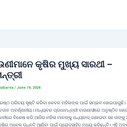
ଉଣୀମାନେ କୃଷିର ମୁଖ୍ୟ ସାରଥୀ –
ନ୍ତ୍ରୀ
Subarna
/
June 19, 2024
ରେଷ୍ଠ ପରିଚୟ ସୃଷ୍ଟି କରିବା କେବଳ ମହିଳାଙ୍କ ପାଇଁ ସମ୍ଭବ ହୋଇପାରୁଛି। କ
ଦାନ ଅବର୍ଣ୍ଣନୀୟ। ମାନ୍ୟବର ପ୍ରଧାମନ୍ତ୍ରୀ ବାରଣାସୀରେ ଅନୁଷ୍ଠିତ ହୋ
ଳନୀରେ ବିଶେଷ କରି ଆଜିର ମହିଳା ମାନଙ୍କୁ ଧନ୍ୟବାଦ୍ ଜଣାଇବା ସହ ତାଙ୍କ
ଷିର ଅନେକ ଉନ୍ନତି ଆଣିବା ପାଇଁ ପ୍ରୋତ୍ସାହିତ ମଧ୍ୟ କରିଛନ୍ତି। ଏହି ଅ