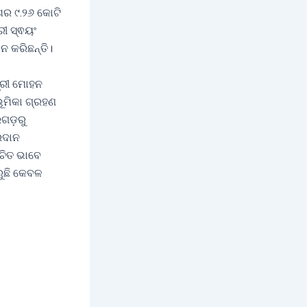
େଶର ୯.୨୬ କୋଟି
ରୀ ସ୍ଵୟଂ
ନ କରିଛନ୍ତି।
ତ୍ରୀ ମୋହନ
ୂମିକା ଗ୍ରହଣ
ରଗଡ଼ରୁ
ରଦାନ
ଚିତ ଭାବେ
ୁଛି କେବଳ