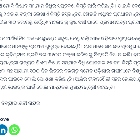
ୀ ମୋଦି କିଷାନ ସମ୍ମାନ ନିଧିର ସପ୍ତଦଶ କିସ୍ତି ଜାରି କରିଛନ୍ତି। ଯାହାକି ଦ
କୁ ୨ ହଜାର ଟଙ୍କା ଲେଖାଏଁ କିସ୍ତି ହସ୍ତାନ୍ତର ହୋଇଛି।ଏଥିସହ ପ୍ରଧାନମନ୍ତ୍
ର ୩୦ ହଜାରରୁ ଉର୍ଦ୍ଧ୍ଵ ମହିଳାଙ୍କୁ କୃଷି ସଖୀ ଭାବେ ପ୍ରମାଣପତ୍ର ପ୍ରଦା
ତ ଅର୍ଥନୀତିର ଏକ ମେରୁଦଣ୍ଡ ସଦୃଶ, ତେଣୁ ବର୍ତ୍ତମାନ ଓଡ଼ିଶାର ମୁଖ୍ୟମନ୍
ୀଭାଇମାନଙ୍କୁ ପ୍ରଥମ ଗୁରୁତ୍ଵ ଦେଇଛନ୍ତି। ଚାଷୀମାନେ ସମାଜର ପ୍ରମୁଖ ଭ
ନର କ୍ଵିଣ୍ଟାଲ ପ୍ରତି ଦର ୩୧୦୦ ଟଙ୍କା କରିବାକୁ ନିଷ୍ପତି ନିଆଯାଇଛି। ବ
ୟମନ୍ତ୍ରୀ ରାଜ୍ୟର ପିଏମ କିଷାନ ସମ୍ମାନ ନିଧି ଯୋଜନାର ୧୭ ତମ କିସ୍ତି ପ୍
ିବା ସହ ଆଗାମୀ ୧୦୦ ଦିନ ଭିତରେ ବରଗଡ଼ ସମେତ ଓଡ଼ିଶାର ଚାଷୀମାନେ ନିଶ୍
ିତ ଦର ପାଇବେ ବୋଲି ଘୋଷଣା କରିଛନ୍ତି। ଆଜିର ଜୀବନଶୈଳୀ ସହଜ ହୋଇପାର
ଷୀ ଭାଇଙ୍କ ପାଇଁ ବୋଲି ମାନ୍ୟବର ମୁଖ୍ୟମନ୍ତ୍ରୀ କହିଛନ୍ତି।
 ଦିବ୍ୟାଭାରତୀ ନାୟକ
love