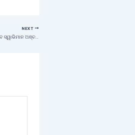
NEXT
ବିଶ୍ଵ ବଜାରରେ ମହକିବ ସ୍ୱାଭିମାନ ଅଞ୍ଚଳର ହଳଦୀ