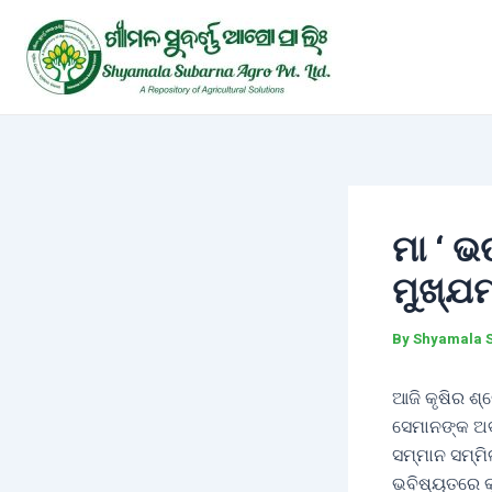
Skip
Post
to
navigation
content
ମା ‘ ଭ
ମୁଖ୍ଯମ
By
Shyamala 
ଆଜି କୃଷିର ଶ୍
ସେମାନଙ୍କ ଅବ
ସମ୍ମାନ ସମ୍ମି
ଭବିଷ୍ୟତରେ କୃ