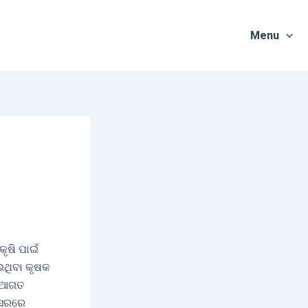
Menu
ୃଷି ପାଇଁ
ଇଥିବା କୃଷକ
ୁ ଆଗତ
ବସରରେ