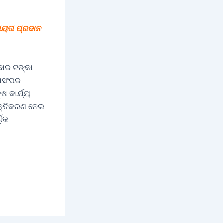
ହାୟତା ପ୍ରଦାନ
ହଜାର ଟଙ୍କା
ହାସଂଘର
ଷ କାର୍ଯ୍ୟ
ସଶକ୍ତିକରଣ ନେଇ
ଥିକ