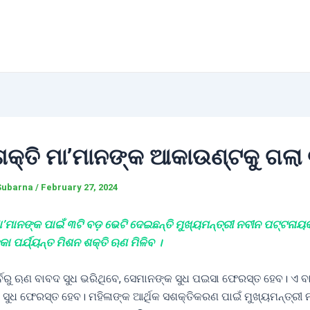
ଶକ୍ତି ମା’ମାନଙ୍କ ଆକାଉଣ୍ଟକୁ ଗଲା 
Subarna
/
February 27, 2024
ା’ମାନଙ୍କ ପାଇଁ ୩ଟି ବଡ଼ ଭେଟି ଦେଇଛନ୍ତି ମୁଖ୍ୟମନ୍ତ୍ରୀ ନବୀନ ପଟ୍ଟନାୟକ
ା ପର୍ଯ୍ୟନ୍ତ ମିଶନ ଶକ୍ତି ଋଣ ମିଳିବ ।
ର୍ବରୁ ଋଣ ବାବଦ ସୁଧ ଭରିଥିବେ, ସେମାନଙ୍କ ସୁଧ ପଇସା ଫେରସ୍ତ ହେବ। ଏ 
ସୁଧ ଫେରସ୍ତ ହେବ। ମହିଳାଙ୍କ ଆର୍ଥିକ ସଶକ୍ତିକରଣ ପାଇଁ ମୁଖ୍ୟମନ୍ତ୍ରୀ 