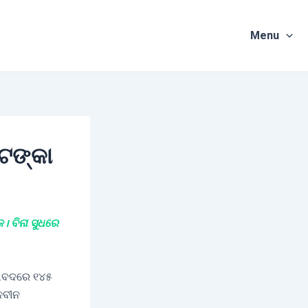
Menu
ଟଙ୍କା
। ବିନା ସୁଧରେ
ବାବଦରେ ୧୪୫
ନବୀନ