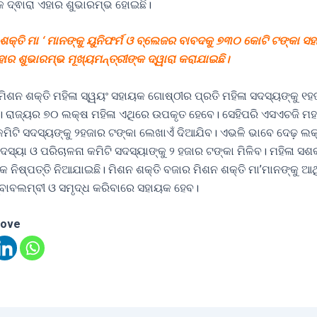
 ଦ୍ଵାରା ଏହାର ଶୁଭାରମ୍ଭ ହୋଇଛି।
ଶକ୍ତି ମା ‘ ମାନଙ୍କୁ ୟୁନିଫର୍ମ ଓ ବ୍ଲେଜର ବାବଦକୁ ୭୩୦ କୋଟି ଟଙ୍କା ସ
ାର ଶୁଭାରମ୍ଭ ମୂଖ୍ୟମନ୍ତ୍ରୀଙ୍କ ଦ୍ୱାରା କରାଯାଇଛି।
ଁ ମିଶନ ଶକ୍ତି ମହିଳା ସ୍ୱୟଂ ସହାୟକ ଗୋଷ୍ଠୀର ପ୍ରତି ମହିଳା ସଦସ୍ୟଙ୍କୁ ୧
ବ। ରାଜ୍ୟର ୭୦ ଲକ୍ଷ ମହିଳା ଏଥିରେ ଉପକୃତ ହେବେ। ସେହିପରି ଏସଏଚଜି ମ
ହୀ କମିଟି ସଦସ୍ୟଙ୍କୁ ୨ହଜାର ଟଙ୍କା ଲେଖାଏଁ ଦିଆଯିବ। ଏଭଳି ଭାବେ ଦେଢ଼ ଲକ୍
ଟି ସଦସ୍ୟା ଓ ପରିଚାଳନା କମିଟି ସଦସ୍ୟାଙ୍କୁ ୨ ହଜାର ଟଙ୍କା ମିଳିବ। ମହିଳା 
କ ନିଷ୍ପତ୍ତି ନିଆଯାଇଛି। ମିଶନ ଶକ୍ତି ବଜାର ମିଶନ ଶକ୍ତି ମା’ମାନଙ୍କୁ ଆର୍
୍ବାବଲମ୍ବୀ ଓ ସମୃଦ୍ଧ କରିବାରେ ସହାୟକ ହେବ।
love