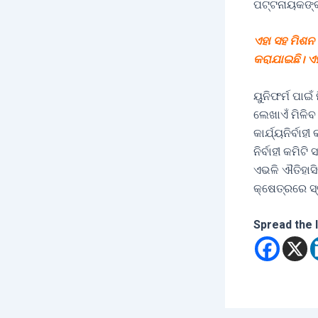
ପଟ୍ଟନାୟକଙ୍କ
ଏହା ସହ ମିଶନ 
କରାଯାଇଛି। ଏହ
ୟୁନିଫର୍ମ ପାଇ
ଲେଖାଏଁ ମିଳି
କାର୍ଯ୍ୟନିର୍ବା
ନିର୍ବାହୀ କମି
ଏଭଳି ଐତିହାସି
କ୍ଷେତ୍ରରେ ସ
Spread the 