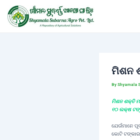
Skip
Post
to
navigation
content
ମିଶନ 
By
Shyamala 
ମିଶନ ଶକ୍ତି ମ
୧୦ ଲକ୍ଷ ଟଙ୍କ
ଯେଉଁମାନେ ପୂ
କୋଟି ଟଙ୍କାର 