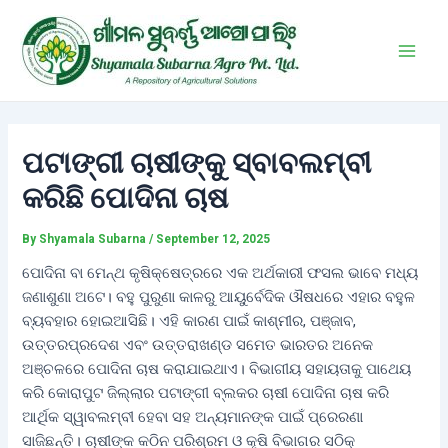
Skip
Post
Main
to
navigation
Men
content
ପଟାଙ୍ଗୀ ଚାଷୀଙ୍କୁ ସ୍ବାବଲମ୍ବୀ
କରିଛି ପୋଦିନା ଚାଷ
By
Shyamala Subarna
/
September 12, 2025
ପୋଦିନା ବା ମେନ୍ଥ କୃଷିକ୍ଷେତ୍ରରେ ଏକ ଅର୍ଥକାରୀ ଫସଲ ଭାବେ ମଧ୍ୟ
ଜଣାଶୁଣା ଅଟେ। ବହୁ ପୁରୁଣା କାଳରୁ ଆୟୁର୍ବେଦିକ ଔଷଧରେ ଏହାର ବହୁଳ
ବ୍ୟବହାର ହୋଇଆସିଛି। ଏହି କାରଣ ପାଇଁ କାଶ୍ମୀର, ପଞ୍ଜାବ,
ଉତ୍ତରପ୍ରଦେଶ ଏବଂ ଉତ୍ତରାଖଣ୍ଡ ସମେତ ଭାରତର ଅନେକ
ଅଞ୍ଚଳରେ ପୋଦିନା ଚାଷ କରାଯାଇଥାଏ। ବିଭାଗୀୟ ସହାୟତାକୁ ପାଥେୟ
କରି କୋରାପୁଟ ଜିଲ୍ଲାର ପଟାଙ୍ଗୀ ବ୍ଲକର ଚାଷୀ ପୋଦିନା ଚାଷ କରି
ଆର୍ଥିକ ସ୍ୱାବଲମ୍ବୀ ହେବା ସହ ଅନ୍ୟମାନଙ୍କ ପାଇଁ ପ୍ରେରଣା
ସାଜିଛନ୍ତି। ଚାଷୀଙ୍କ କଠିନ ପରିଶ୍ରମ ଓ କୃଷି ବିଭାଗର ସଠିକ୍