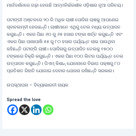
ମାର୍ଗଦର୍ଶନରେ ଗଢ଼ା ହେଉଛି ଆତ୍ମନିର୍ଭରଶୀଳ ଓଡ଼ିଶାର ନୂଆ ପରିଚୟ।
ପଟାଙ୍ଗୀ ଅଞ୍ଚଳରେ ୨୦ ରି ଅଧିକ ଚାଷୀ ପୋଦିନା ଚାଷକୁ ଆପଣେଇ
ସ୍ବାବଲମ୍ବୀ ହେଉଛନ୍ତି। ଚାଷୀମାନେ ଏଥିରୁ ତେଲ ମଧ୍ୟ ଉତ୍ପାଦନ
କରୁଛନ୍ତି। ଏକର ପିଛା ୬୦ ରୁ ୬୫ ହଜାର ଟଙ୍କା ଖର୍ଚ୍ଚ କରୁଛନ୍ତି ଏବଂ
ଏକର ପିଛା ପାଖାପାଖି ୫୫ ରୁ ୮୦ ହଜାର ପର୍ଯ୍ୟନ୍ତ ଲାଭ ପାଉଥିବା
କହିଛନ୍ତି ପଟାଙ୍ଗି ଚାଷୀ। ପୋଦିନାରୁ ଉତ୍ପାଦିତ ତେଲକୁ ୧୫୦୦
ଟଙ୍କାରେ ବିକ୍ରି କରୁଛନ୍ତି। ଏକର ପିଛା ୧୦୦ ଲିଟର ପର୍ଯ୍ୟନ୍ତ ତେଲ
ଉତ୍ପାଦନ କରୁଛନ୍ତି। ପିଏମ୍ କିଶାନ୍ ଯୋଜନାରେ ବିଭାଗ ପକ୍ଷରୁ ୮୦
ପ୍ରତିଶତ ରିହାତି ଯୋଗାଇ ଦେବାର ଯୋଜନା ରଖିଛନ୍ତି ସରକାର।
ଉପସ୍ଥାପନା – ଦିବ୍ୟାଭାରତୀ ନାୟକ
Spread the love