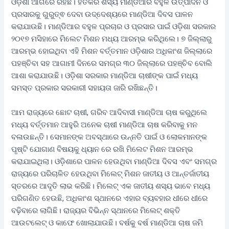
ଓଡ଼ିଶା ଆଗରେ ରହିଛି। ହିତକର ଶସ୍ୟ ମାଣ୍ଡିଆର ବହୁଳ ଉତ୍ପାଦନ ଓ
ପ୍ରସାରକୁ ଗୁରୁତ୍ଵ ଦେବା ଉଦ୍ଦେଶ୍ୟରେ ମାଣ୍ଡିଆ ଦିବସ ପାଳନ
କରାଯାଉଛି। ମାଣ୍ଡିଆର ବହୁଳ ପ୍ରଚାର ଓ ପ୍ରସାର ପାଇଁ ଓଡ଼ିଶା ସରକାର
୨୦୧୭ ମସିହାରେ ମିଲେଟ ମିଶନ ମଧ୍ୟ ଆରମ୍ଭ କରିଥିଲେ। ୭ ଜିଲ୍ଲାରୁ
ଆରମ୍ଭ ହୋଇଥିବା ଏହି ମିଶନ ବର୍ତ୍ତମାନ ଓଡ଼ିଶାର ଅଧିକାଂଶ ଜିଲ୍ଲାରେ
ପହଞ୍ଚିବା ସହ ଆଗାମୀ ଦିନରେ ସମଗ୍ର ୩୦ ଜିଲ୍ଲାରେ ପହଞ୍ଚିବ ବୋଲି
ଆଶା କରାଯାଉଛି। ଓଡ଼ିଶା ସରକାର ମାଣ୍ଡିଆ ଚାଷୀଙ୍କ ପାଇଁ ମଧ୍ୟ
ସମସ୍ତ ପ୍ରକାର ସରକାରୀ ସହାୟତା ଜାରି ରଖିଛନ୍ତି।
ଆମ ରାଜ୍ୟରେ ଛୋଟ ଚାଷୀ, ଗରିବ ଆଦିବାସୀ ମାଣ୍ଡିଆ ଚାଷ କରୁଥିଲେ
ମଧ୍ୟ ବର୍ତ୍ତମାନ ଆହୁରି ଅନେକ ଚାଷୀ ମାଣ୍ଡିଆ ଚାଷ କରିବାକୁ ମନ
ବଳାଉଛନ୍ତି। ସେମାନଙ୍କ ଅବସ୍ଥାରେ ଉନ୍ନତି ପାଇଁ ଓ ଲୋକମାନଙ୍କ
ପୃଷ୍ଟି ଯୋଗାଣ ବିଷୟକୁ ଧ୍ୟାନ ରେ ରଖି ମିଲେଟ ମିଶନ ଆରମ୍ଭ
କରାଯାଇଥିଲା। ଓଡ଼ିଶାରେ ପାଳନ ହେଉଥିବା ମାଣ୍ଡିଆ ଦିବସ ଏବଂ ସମଗ୍ର
ରାଜ୍ୟରେ ପରିଚାଳିତ ହେଉଥିବା ମିଲେଟ୍ ମିଶନ ଜାତୀୟ ଓ ଆନ୍ତର୍ଜାତୀୟ
ସ୍ତରରେ ଆଦୃତି ଲାଭ କରିଛି। ମିଲେଟ୍ ଏକ ଜାତୀୟ ଶସ୍ୟ ଭାବେ ମଧ୍ୟ
ପରିଗଣିତ ହେଉଛି, ଅଧିକାଂଶ ସ୍ଥାନରେ ଏହାର ବ୍ୟବହାର ଧୀରେ ଧୀରେ
ବଢ଼ିବାରେ ଲାଗିଛି। ରାଜ୍ୟର ବିଭିନ୍ନ ସ୍ଥାନରେ ମିଲେଟ୍‍ ଶକ୍ତି
ଆଉଟଲେଟ୍‌ ଓ କାଫେ ଖୋଲାଯାଉଛି। ବର୍ଷକୁ ବର୍ଷ ମାଣ୍ଡିଆ ଚାଷ ଜମି