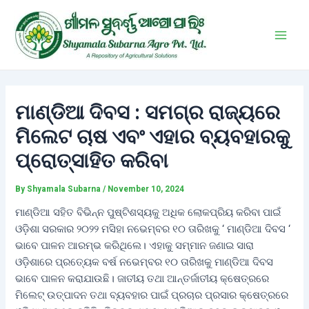
Skip
Post
Main
to
navigation
Men
content
ମାଣ୍ଡିଆ ଦିବସ : ସମଗ୍ର ରାଜ୍ୟରେ
ମିଲେଟ ଚାଷ ଏବଂ ଏହାର ବ୍ୟବହାରକୁ
ପ୍ରୋତ୍ସାହିତ କରିବା
By
Shyamala Subarna
/
November 10, 2024
ମାଣ୍ଡିଆ ସହିତ ବିଭିନ୍ନ ପୁଷ୍ଟିଶସ୍ୟକୁ ଅଧିକ ଲୋକପ୍ରିୟ କରିବା ପାଇଁ
ଓଡ଼ିଶା ସରକାର ୨୦୨୨ ମସିହା ନଭେମ୍ବର ୧୦ ତାରିଖକୁ ‘ ମାଣ୍ଡିଆ ଦିବସ ‘
ଭାବେ ପାଳନ ଆରମ୍ଭ କରିଥିଲେ। ଏହାକୁ ସମ୍ମାନ ଜଣାଇ ସାରା
ଓଡ଼ିଶାରେ ପ୍ରତ୍ୟେକ ବର୍ଷ ନଭେମ୍ବର ୧୦ ତାରିଖକୁ ମାଣ୍ଡିଆ ଦିବସ
ଭାବେ ପାଳନ କରାଯାଉଛି। ଜାତୀୟ ତଥା ଆନ୍ତର୍ଜାତୀୟ କ୍ଷେତ୍ରରେ
ମିଲେଟ୍ ଉତ୍ପାଦନ ତଥା ବ୍ୟବହାର ପାଇଁ ପ୍ରଚାର ପ୍ରସାର କ୍ଷେତ୍ରରେ