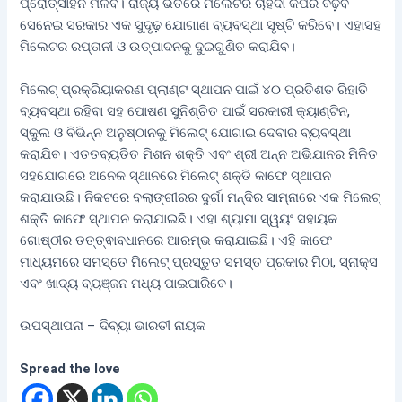
ପ୍ରୋତ୍ସାହନ ମିଳିବ। ରାଜ୍ୟ ଭିତରେ ମିଲେଟର ଚାହିଦା କିପରି ବଢ଼ିବ
ସେନେଇ ସରକାର ଏକ ସୁଦୃଢ଼ ଯୋଗାଣ ବ୍ୟବସ୍ଥା ସୃଷ୍ଟି କରିବେ। ଏହାସହ
ମିଲେଟର ରପ୍ତାନୀ ଓ ଉତ୍ପାଦନକୁ ଦୁଇଗୁଣିତ କରାଯିବ।
ମିଲେଟ୍ ପ୍ରକ୍ରିୟାକରଣ ପ୍ଲାଣ୍ଟ ସ୍ଥାପନ ପାଇଁ ୪୦ ପ୍ରତିଶତ ରିହାତି
ବ୍ୟବସ୍ଥା ରହିବା ସହ ପୋଷଣ ସୁନିଶ୍ଚିତ ପାଇଁ ସରକାରୀ କ୍ୟାଣ୍ଟିନ,
ସ୍କୁଲ ଓ ବିଭିନ୍ନ ଅନୁଷ୍ଠାନକୁ ମିଲେଟ୍ ଯୋଗାଇ ଦେବାର ବ୍ୟବସ୍ଥା
କରାଯିବ। ଏତତବ୍ୟତିତ ମିଶନ ଶକ୍ତି ଏବଂ ଶ୍ରୀ ଅନ୍ନ ଅଭିଯାନର ମିଳିତ
ସହଯୋଗରେ ଅନେକ ସ୍ଥାନରେ ମିଲେଟ୍ ଶକ୍ତି କାଫେ ସ୍ଥାପନ
କରାଯାଉଛି। ନିକଟରେ ବଲାଙ୍ଗୀରର ଦୁର୍ଗା ମନ୍ଦିର ସାମ୍ନାରେ ଏକ ମିଲେଟ୍
ଶକ୍ତି କାଫେ ସ୍ଥାପନ କରାଯାଇଛି। ଏହା ଶ୍ୟାମା ସ୍ୱୟଂ ସହାୟକ
ଗୋଷ୍ଠୀର ତତ୍ତ୍ଵାବଧାନରେ ଆରମ୍ଭ କରାଯାଇଛି। ଏହି କାଫେ
ମାଧ୍ୟମରେ ସମସ୍ତେ ମିଲେଟ୍ ପ୍ରସ୍ତୁତ ସମସ୍ତ ପ୍ରକାର ମିଠା, ସ୍ନାକ୍ସ
ଏବଂ ଖାଦ୍ୟ ବ୍ୟଞ୍ଜନ ମଧ୍ୟ ପାଇପାରିବେ।
ଉପସ୍ଥାପନା – ଦିବ୍ୟା ଭାରତୀ ନାୟକ
Spread the love