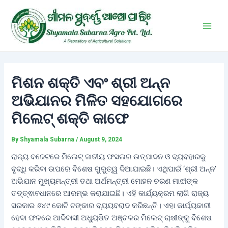
Skip
Post
Main
to
navigation
Men
content
ମିଶନ ଶକ୍ତି ଏବଂ ଶ୍ରୀ ଅନ୍ନ
ଅଭିଯାନର ମିଳିତ ସହଯୋଗରେ
ମିଲେଟ୍ ଶକ୍ତି କାଫେ
By
Shyamala Subarna
/
August 9, 2024
ରାଜ୍ୟ ବଜେଟରେ ମିଲେଟ୍ ଜାତୀୟ ଫସଲର ଉତ୍ପାଦନ ଓ ବ୍ୟବହାରକୁ
ବୃଦ୍ଧି କରିବା ଉପରେ ବିଶେଷ ଗୁରୁତ୍ୱ ଦିଆଯାଇଛି। ଏଥିପାଇଁ ‘ଶ୍ରୀ ଅନ୍ନ’
ଅଭିଯାନ ମୁଖ୍ୟମନ୍ତ୍ରୀ ତଥା ଅର୍ଥମନ୍ତ୍ରୀ ମୋହନ ଚରଣ ମାଝୀଙ୍କ
ତତ୍ତ୍ଵାବଧାନରେ ଆରମ୍ଭ କରାଯାଇଛି। ଏହି କାର୍ଯ୍ୟକ୍ରମ ଲାଗି ରାଜ୍ୟ
ସରକାର ୬୪୯ କୋଟି ଟଙ୍କାର ବ୍ୟୟବରାଦ କରିଛନ୍ତି। ଏହା କାର୍ଯ୍ୟକାରୀ
ହେବା ଫଳରେ ଆଦିବାସୀ ଅଧ୍ୟୁଷିତ ଅଞ୍ଚଳର ମିଲେଟ୍ ଚାଷୀଙ୍କୁ ବିଶେଷ