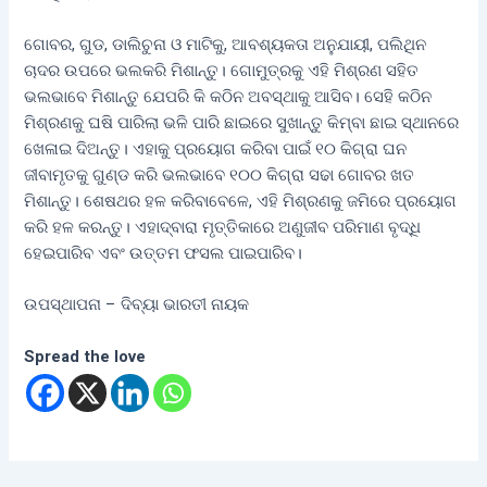
ଗୋବର, ଗୁଡ, ଡାଲିଚୁନା ଓ ମାଟିକୁ, ଆବଶ୍ୟକତା ଅନୁଯାୟୀ, ପଲିଥିନ
ଚାଦର ଉପରେ ଭଲକରି ମିଶାନ୍ତୁ। ଗୋମୁତ୍ରକୁ ଏହି ମିଶ୍ରଣ ସହିତ
ଭଲଭାବେ ମିଶାନ୍ତୁ ଯେପରି କି କଠିନ ଅବସ୍ଥାକୁ ଆସିବ। ସେହି କଠିନ
ମିଶ୍ରଣକୁ ଘଷି ପାରିଲା ଭଳି ପାରି ଛାଇରେ ସୁଖାନ୍ତୁ କିମ୍ବା ଛାଇ ସ୍ଥାନରେ
ଖେଳାଇ ଦିଅନ୍ତୁ। ଏହାକୁ ପ୍ରୟୋଗ କରିବା ପାଇଁ ୧୦ କିଗ୍ରା ଘନ
ଜୀବାମୃତକୁ ଗୁଣ୍ଡ କରି ଭଲଭାବେ ୧୦୦ କିଗ୍ରା ସଢା ଗୋବର ଖତ
ମିଶାନ୍ତୁ। ଶେଷଥର ହଳ କରିବାବେଳେ, ଏହି ମିଶ୍ରଣକୁ ଜମିରେ ପ୍ରୟୋଗ
କରି ହଳ କରନ୍ତୁ। ଏହାଦ୍ବାରା ମୃତ୍ତିକାରେ ଅଣୁଜୀବ ପରିମାଣ ବୃଦ୍ଧି
ହେଇପାରିବ ଏବଂ ଉତ୍ତମ ଫସଲ ପାଇପାରିବ।
ଉପସ୍ଥାପନା – ଦିବ୍ୟା ଭାରତୀ ନାୟକ
Spread the love