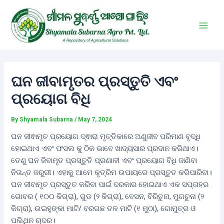
Skip
Post
Main
to
navigation
Men
content
ଘନ ଜୀବାମୃତର ପ୍ରସ୍ତୁତି ଏବଂ
ପ୍ରୟୋଗ ବିଧି
By
Shyamala Subarna
/
May 7, 2024
ଘନ ଜୀଵାମୃତ ପ୍ରୟୋଗ ଦ୍ଵାରା ମୃତ୍ତିକାରେ ଅଣୁଜୀବ ପରିମାଣ ବୃଦ୍ଧି
ହୋଇଥାଏ ଏବଂ ଫସଲ କୁ ଠିକ ଭାବେ ଖାଦ୍ୟସାର ପ୍ରଦାନ କରିଥାଏ।
ତେଣୁ ଘନ ଜିବାମୃତ ପ୍ରସ୍ତୁତି ପ୍ରଣାଳୀ ଏବଂ ପ୍ରୟୋଗ ବିଧି ଜାଣିବା
ନିତାନ୍ତ ଜରୁରୀ। ଏହାକୁ ଆମେ କୃତ୍ରିମ ଉପାୟରେ ପ୍ରସ୍ତୁତ କରିପାରିବା।
ଘନ ଜୀବାମୃତ ପ୍ରସ୍ତୁତ କରିବା ପାଇଁ ଦରକାର ହୋଇଥାଏ ଏକ ସପ୍ତାହର
ଗୋବର ( ୧୦୦ କିଗ୍ରା), ଗୁଡ (୨ କିଗ୍ରା), ବେସନ, ବିରିଚୁନା, ମୁଗଚୁନା (୨
କିଗ୍ରା), ଉଇହୁଙ୍କା ମାଟି/ ବରଗଛ ତଳ ମାଟି (୧ ମୁଠା), ଗୋମୁତ୍ର ଓ
ପଲିଥିନ ଚାଦର।