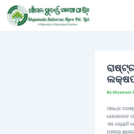
Skip
Post
to
navigation
content
ରାଷ୍ଟ୍
ଲକ୍ଷପତ
By
Shyamala 
ଆସନ୍ତା ଅଗଷ୍ଟ
ଯୋଗଦେବେ ଗଞ୍
ଏସ. ଜ୍ୟୋତି ରେ
ମହଲରୁ ଶୁଭେଚ୍