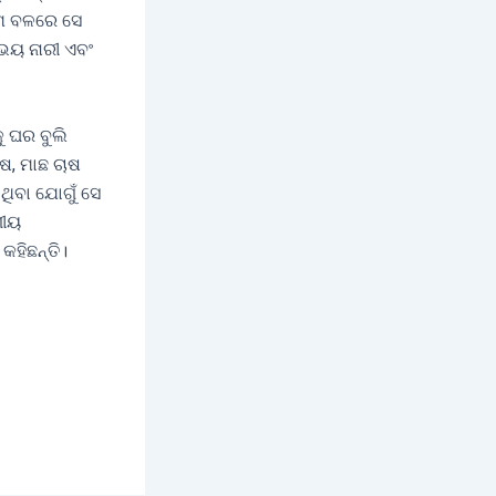
ରମ ବଳରେ ସେ
ଉଭୟ ନାରୀ ଏବଂ
 ଘର ବୁଲି
ଷ, ମାଛ ଚାଷ
ଥିବା ଯୋଗୁଁ ସେ
ଗୀୟ
କହିଛନ୍ତି।