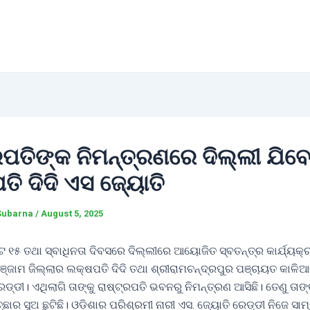
ରପତିଙ୍କ ନିମନ୍ତ୍ରଣରେ ଦିଲ୍ଲୀ ଯିବ
ି ଦିଦି ଏସ ଜ୍ୟୋତି
Subarna
/
August 5, 2025
 ୧୫ ତଥା ସ୍ବାଧିନତା ଦିବସରେ ଦିଲ୍ଲୀରେ ଆୟୋଜିତ ସ୍ବତନ୍ତ୍ର କାର୍ଯ୍ୟକ
ଜାମ ଜିଲ୍ଲାର ଲକ୍ଷପତି ଦିଦି ତଥା ଶ୍ରୀରାମଚନ୍ଦ୍ରପୁର ପଞ୍ଚାୟତ କାଳିଆ
ଡ୍ଡୀ। ଏଥିଲାଗି ତାଙ୍କୁ ରାଷ୍ଟ୍ରପତି ଭବନରୁ ନିମନ୍ତ୍ରଣ ଆସିଛି। ତେଣୁ ତାଙ୍କ
ଛାର ସୁଅ ଛୁଟିଛି। ଓଡ଼ିଶାର ପରିଶ୍ରମୀ ନାରୀ ଏସ. ଜ୍ୟୋତି ରେଡ୍ଡୀ ନିଜେ ସା