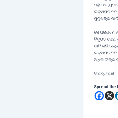
ସହିତ ଅନ୍ୟମାନ
ଲକ୍ଷପତି ଦିଦି
ପୁରୁଷଙ୍କ ପାଇ
ସେ ପ୍ରଥମେ ୨
ବିଦ୍ୟୁତ ଦେୟ 
ଆଦି କରି ଉତ୍ତ
ଲକ୍ଷପତି ଦିଦି
ଅଧିକାରୀଙ୍କ 
ଉପସ୍ଥାପନା –
Spread the 