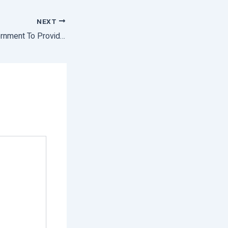
NEXT
Uttar Pradesh Government To Provide Subsidised Agricultural Equipment To Farmers