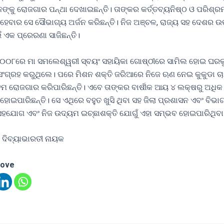
ଙ୍କୁ ରୋଜଗାର ପନ୍ଥା ଦେଖାଇଛନ୍ତି। ତାଙ୍କର କର୍ତ୍ତବ୍ୟନିଷ୍ଠ ଓ ପରିଶ୍
 ହେବାର ସେ ସୌଭାଗ୍ୟ ଅର୍ଜନ କରିଛନ୍ତି। ନିଜ ଅଞ୍ଚଳ, ରାଜ୍ୟ ସହ ଦେଶର 
ଁ ଏକ ପ୍ରେରଣା ସାଜିଛନ୍ତି।
୦୦୮ରେ ମା ସମଲେଶ୍ୱରୀ ସ୍ବୟଂ ସହାୟିକା ଗୋଷ୍ଠୀରେ ସାମିଲ ହୋଇ ଘରକୁ
ସଂଗ୍ରହ କରୁଥିଲେ। ପରେ ମିଶନ ଶକ୍ତି ଜରିଆରେ ନିଜେ ଋଣ ନେଇ କୁକୁଡା ଚା
ମ ରୋଜଗାର କରିପାରିଛନ୍ତି। ଏବେ ତାଙ୍କର ବାର୍ଷୀକ ଆୟ ୪ ଲକ୍ଷରୁ ଅଧିକ 
 ହୋଇପାରିଛନ୍ତି। ସେ ଏଥିରେ ବହୁତ ଖୁସି ଥିବା ସହ ଜିଲା ପ୍ରଶାସନ ଏବଂ ବିଭା
ସହଯୋଗ ଏବଂ ନିଜ ଉଦ୍ୟମ ଇଚ୍ଛାଶକ୍ତି ଯୋଗୁଁ ଏହା ସମ୍ଭବ ହୋଇପାରିଥିବା 
 ଦିବ୍ୟାଭାରତୀ ନାୟକ
love