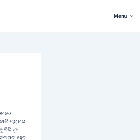
Menu
େ
୍ରମରେ
ବାଲି ଗ୍ରାମର
ୁ ବିଭିନ୍ନ
ମ୍ବଲମ୍ବୀ ହେବା