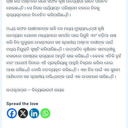
ଚାଷ କରି ଅଞ୍ଚଳର ଜଣେ ସଫଳ କୃଷି ଉଦ୍ୟୋଗୀ ଭାବେ ପରିଚିତ
ହୋଇଛନ୍ତି। ସେ ନିଜର ପର୍ଯ୍ୟାପ୍ତ ପରିଶ୍ରମ ବଳରେ ନିଜକୁ
ରାଜ୍ୟସ୍ତରରେ ବିବେଚିତ କରିପାରିଛନ୍ତି।
ଅନ୍ୟ ସଫଳ ଚାଷୀମାନଙ୍କ ଭଳି ସେ ମଧ୍ୟ ମୁଖ୍ୟମନ୍ତ୍ରୀ କୃଷି
ଉଦ୍ୟୋଗ ଯୋଜନା ମାଧ୍ୟମରେ ସମର୍ଥନ ପାଇ ପିଜୁଳି ଏବଂ ନଡ଼ିଆ ଚାଷ
କରି ନିଜ ଗୁଜୁରାଣ ମେଣ୍ଟାଇବା ସହ ସ୍ଥାନୀୟ ଅଞ୍ଚଳ ବାସୀଙ୍କ ପାଇଁ
ମଧ୍ୟ ନିଯୁକ୍ତି ସୃଷ୍ଟି କରିପାରିଛନ୍ତି। ଉତ୍ପାଦିତ କୃଷିଜାତ ସାମଗ୍ରୀକୁ
ବଜାରରେ ପହଞ୍ଚାଇ ରାଜ୍ୟରେ ଆଦୃତି ଲାଭ କରିଛନ୍ତି। କେବଳ ଏତିକି ନୁହଁ
ବରଂ ଆଗାମୀ ଦିନରେ ଏହି ପ୍ରକ୍ରିୟାକୁ ଆହୁରି ବିସ୍ତାର କରିବା ନେଇ
ଆଶା ରଖିଛନ୍ତି ବୋଲି ମତବ୍ୟକ୍ତ କରିଛନ୍ତି। ଏହା ନିଜ ପାଇଁ ଏକ ସୁନାମ
ଆଣିଦେବା ସହ ସ୍ଥାନୀୟ ବାସିନ୍ଦାଙ୍କ ପାଇଁ ଏକ ଉଦାହରଣ ସାଜିଛନ୍ତି।
ଉପସ୍ଥାପନା – ଦିବ୍ୟାଭାରତୀ ନାୟକ
Spread the love