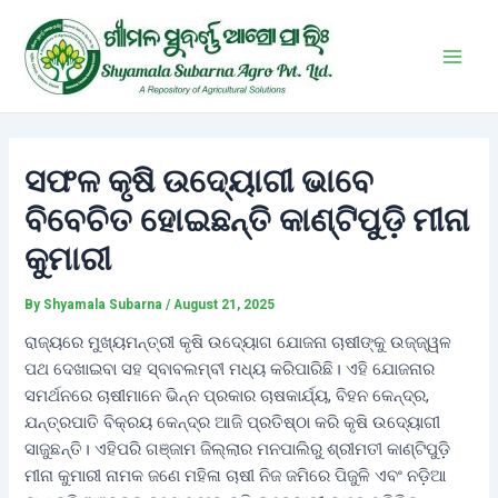
Skip
Post
Main
to
navigation
Men
content
ସଫଳ କୃଷି ଉଦ୍ୟୋଗୀ ଭାବେ
ବିବେଚିତ ହୋଇଛନ୍ତି କାଣ୍ଟିପୁଡ଼ି ମୀନା
କୁମାରୀ
By
Shyamala Subarna
/
August 21, 2025
ରାଜ୍ୟରେ ମୁଖ୍ୟମନ୍ତ୍ରୀ କୃଷି ଉଦ୍ୟୋଗ ଯୋଜନା ଚାଷୀଙ୍କୁ ଉଜ୍ଜ୍ୱଳ
ପଥ ଦେଖାଇବା ସହ ସ୍ବାବଲମ୍ବୀ ମଧ୍ୟ କରିପାରିଛି। ଏହି ଯୋଜନାର
ସମର୍ଥନରେ ଚାଷୀମାନେ ଭିନ୍ନ ପ୍ରକାର ଚାଷକାର୍ଯ୍ୟ, ବିହନ କେନ୍ଦ୍ର,
ଯନ୍ତ୍ରପାତି ବିକ୍ରୟ କେନ୍ଦ୍ର ଆଜି ପ୍ରତିଷ୍ଠା କରି କୃଷି ଉଦ୍ୟୋଗୀ
ସାଜୁଛନ୍ତି। ଏହିପରି ଗଞ୍ଜାମ ଜିଲ୍ଲାର ମନପାଲିରୁ ଶ୍ରୀମତୀ କାଣ୍ଟିପୁଡ଼ି
ମୀନା କୁମାରୀ ନାମକ ଜଣେ ମହିଳା ଚାଷୀ ନିଜ ଜମିରେ ପିଜୁଳି ଏବଂ ନଡ଼ିଆ