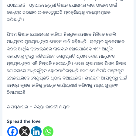
ପଠାଯାଉଛି। ପ୍ରଧାନମନ୍ତ୍ରୀ କିଷାନ ଯୋଜନାର ଲାଭ ପାଇବା ପାଇଁ
କେନ୍ଦ୍ର ସରକାର ଇ-କେଓ୍ୱାଇସି ପ୍ରକ୍ରିୟାକୁ ବାଧ୍ୟତାମୂଳକ
କରିଛନ୍ତି।
ପିଏମ କିଷାନ ଯୋଜନାରେ କାଳିଆ ହିତାଧିକାରୀମାନେ ମିଶିବେ ବୋଲି
ମାନ୍ୟବର ମୁଖ୍ୟମନ୍ତ୍ରୀ ମୋହନ ମାଝି କହିଛନ୍ତି। ରାଜ୍ୟର କୃଷକମାନେ
କିପରି ଆର୍ଥିକ କ୍ଷେତ୍ରରେ ଲାଭବାନ ହୋଇପାରିବେ ଏବଂ ଆର୍ଥିକ
ସହାୟତାକୁ ବୃଦ୍ଧି କରିପାରିବେ ସେଥିପ୍ରତି ଧ୍ୟାନ ଦେଇ ମାନ୍ୟବର
ମୂଖ୍ୟମନ୍ତ୍ରୀ ଏହି ନିଷ୍ପତି ନେଇଛନ୍ତି। ଯେଉ ଚାଷୀମାନେ ପିଏମ କିଷାନ
ଯୋଜନାରେ ଅନ୍ତର୍ଭୁକ୍ତ ହୋଇପାରିନାହାନ୍ତି ସେମାନେ କିପରି ପଞ୍ଜୀକୃତ
ହୋଇପାରିବେ ସେଥିପ୍ରତି ଧ୍ୟାନ ଦିଆଯାଇଛି। ଚାଷୀଙ୍କ ଆୟବୃଦ୍ଧି ପାଇଁ
ସମୃଦ୍ଧ କୃଷକ ନୀତିକୁ ତୁରନ୍ତ କାର୍ଯ୍ୟକାରୀ କରିବାକୁ ମଧ୍ୟ ଗୁରୁତ୍ଵ
ଦିଆଯାଇଛି।
ଉପସ୍ଥାପନା – ଦିବ୍ୟା ଭାରତୀ ନାୟକ
Spread the love