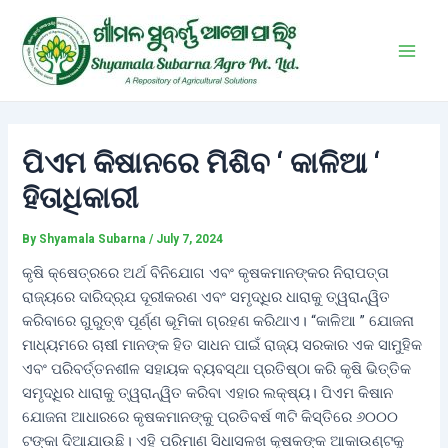
Skip
Post
Main
to
navigation
Men
content
ପିଏମ କିଷାନରେ ମିଶିବ ‘ କାଳିଆ ‘
ହିତାଧିକାରୀ
By
Shyamala Subarna
/
July 7, 2024
କୃଷି କ୍ଷେତ୍ରରେ ଅର୍ଥ ବିନିଯୋଗ ଏବଂ କୃଷକମାନଙ୍କର ନିରାପତ୍ତା
ରାଜ୍ୟରେ ଦାରିଦ୍ର୍ଯ ଦୂରୀକରଣ ଏବଂ ସମୃଦ୍ଧିର ଧାରାକୁ ତ୍ୱରାନ୍ୱିତ
କରିବାରେ ଗୁରୁତ୍ଵ ପୂର୍ଣ୍ଣ ଭୂମିକା ଗ୍ରହଣ କରିଥାଏ। “କାଳିଆ ” ଯୋଜନା
ମାଧ୍ୟମରେ ଚାଷୀ ମାନଙ୍କ ହିତ ସାଧନ ପାଇଁ ରାଜ୍ୟ ସରକାର ଏକ ସାମୁହିକ
ଏବଂ ପରିବର୍ତ୍ତନଶୀଳ ସହାୟକ ବ୍ୟବସ୍ଥା ପ୍ରତିଷ୍ଠା କରି କୃଷି ଭିତ୍ତିକ
ସମୃଦ୍ଧିର ଧାରାକୁ ତ୍ୱରାନ୍ୱିତ କରିବା ଏହାର ଲକ୍ଷ୍ୟ। ପିଏମ କିଷାନ
ଯୋଜନା ଆଧାରରେ କୃଷକମାନଙ୍କୁ ପ୍ରତିବର୍ଷ ୩ଟି କିସ୍ତିରେ ୬୦୦୦
ଟଙ୍କା ଦିଆଯାଉଛି। ଏହି ପରିମାଣ ସିଧାସଳଖ କୃଷକଙ୍କ ଆକାଉଣ୍ଟକୁ