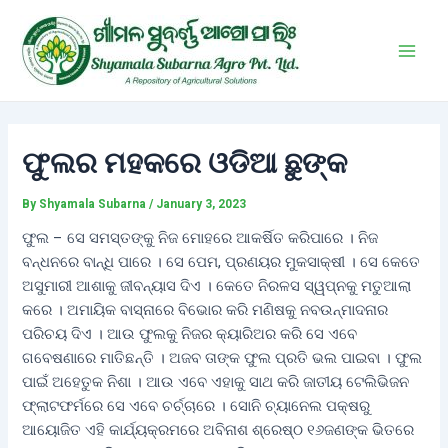
Skip
Post
Main
to
navigation
Men
content
ଫୁଲର ମହକରେ ଓଡିଆ ଛୁଙ୍କ
By
Shyamala Subarna
/
January 3, 2023
ଫୁଲ – ସେ ସମସ୍ତଙ୍କୁ ନିଜ ମୋହରେ ଆକର୍ଷିତ କରିପାରେ । ନିଜ
ବନ୍ଧନରେ ବାନ୍ଧି ପାରେ । ସେ ପେମ, ପ୍ରଣୟର ମୁକସାକ୍ଷୀ । ସେ କେତେ
ଅସୁମାରୀ ଆଶାକୁ ଜୀବନ୍ୟାସ ଦିଏ । କେତେ ନିରଳସ ସ୍ୱପ୍ନକୁ ମତୁଆଲା
କରେ । ଅମାୟିକ ବାସ୍ନାରେ ବିଭୋର କରି ମଣିଷକୁ ନବଉନ୍ମାଦନାର
ପରିଚୟ ଦିଏ । ଆଉ ଫୁଲକୁ ନିଜର କ୍ୟାରିଅର କରି ସେ ଏବେ
ଗବେଷଣାରେ ମାତିଛନ୍ତି । ଅଜବ ତାଙ୍କ ଫୁଲ ପ୍ରତି ଭଲ ପାଇବା । ଫୁଲ
ପାଇଁ ଅହେତୁକ ନିଶା । ଆଉ ଏବେ ଏହାକୁ ସାଥ କରି ଜାତୀୟ ଟେଲିଭିଜନ
ଫ୍ଲାଟଫର୍ମରେ ସେ ଏବେ ଚର୍ଚ୍ଚାରେ । ସୋନି ଚ୍ୟାନେଲ ପକ୍ଷରୁ
ଆୟୋଜିତ ଏହି କାର୍ଯ୍ୟକ୍ରମରେ ଅବିନାଶ ଶ୍ରେଷ୍ଠ ୧୬ଜଣଙ୍କ ଭିତରେ