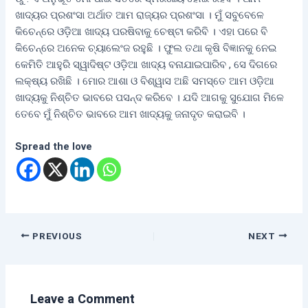
ଖାଦ୍ୟର ପ୍ରଶଂସା ଅର୍ଥାତ ଆମ ରାଜ୍ୟର ପ୍ରଶଂସା । ମୁଁ ସବୁବେଳେ
କିଚେନ୍‌ରେ ଓଡ଼ିଆ ଖାଦ୍ୟ ପରଷିବାକୁ ଚେଷ୍ଟା କରିବି । ଏହା ପରେ ବି
କିଚେନ୍‌ରେ ଅନେକ ଚ୍ୟାଲେଂଜ ରହୁଛି । ଫୁଲ ତଥା କୃଷି ବିଜ୍ଞାନକୁ ନେଇ
କେମିତି ଆହୁରି ସ୍ୱାଦିଷ୍ଟ ଓଡ଼ିଆ ଖାଦ୍ୟ ବନାଯାଇପାରିବ , ସେ ଦିଗରେ
ଲକ୍ଷ୍ୟ ରଖିଛି । ମୋର ଆଶା ଓ ବିଶ୍ୱାସ ଅଛି ସମସ୍ତେ ଆମ ଓଡ଼ିଆ
ଖାଦ୍ୟକୁ ନିଶ୍ଚିତ ଭାବରେ ପସନ୍ଦ କରିବେ । ଯଦି ଆଗକୁ ସୁଯୋଗ ମିଳେ
ତେବେ ମୁଁ ନିଶ୍ଚିତ ଭାବରେ ଆମ ଖାଦ୍ୟକୁ ଜନାଦୃତ କରାଇବି ।
Spread the love
PREVIOUS
NEXT
Leave a Comment