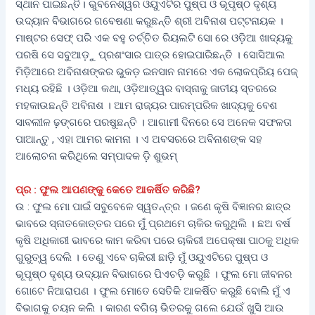
ସ୍ଥାନ ପାଇଛନ୍ତି। ଭୁବନେଶ୍ୱର ଓୟୁଏଟିର ପୁଷ୍ପ ଓ ଭୂପୃଷ୍ଠ ଦୃଶ୍ୟ
ଉଦ୍ୟାନ ବିଭାଗରେ ଗବେଷଣା କରୁଛନ୍ତି ଶ୍ରୀ ଅବିନାଶ ପଟ୍ଟନାୟକ ।
ମାଷ୍ଟର ସେଫ୍‌ ପରି ଏକ ବହୁ ଚର୍ଚ୍ଚିତ ରିୟଲଟି ସୋ ରେ ଓଡ଼ିଆ ଖାଦ୍ୟକୁ
ପରଷି ସେ ସବୁଆଡ଼ୁ ପ୍ରଶଂସାର ପାତ୍ର ହୋଇପାରିଛନ୍ତି । ସୋସିଆଲ
ମିଡ଼ିଆରେ ଅବିନାଶଙ୍କର ଭୁକଡ଼ ଇନସାନ ନାମରେ ଏକ ଲୋକପ୍ରିୟ ପେଜ୍‌
ମଧ୍ୟ ରହିଛି । ଓଡ଼ିଆ କଥା, ଓଡ଼ିଆତ୍ୱର ବାସ୍ନାକୁ ଜାତୀୟ ସ୍ତରରେ
ମହକାଉଛନ୍ତି ଅବିନାଶ । ଆମ ରାଜ୍ୟର ପାରମ୍ପରିକ ଖାଦ୍ୟକୁ ବେଶ
ସାବଲୀଳ ଢ଼ଙ୍ଗରେ ପରଷୁଛନ୍ତି । ଆଗାମୀ ଦିନରେ ସେ ଅନେକ ସଫଳତା
ପାଆନ୍ତୁ , ଏହା ଆମର କାମନା । ଏ ଅବସରରେ ଅବିନାଶଙ୍କ ସହ
ଆଲୋଚନା କରିଥିଲେ ସମ୍ପାଦକ ଡ଼ି ଶୁଭମ୍‌
ପ୍ର : ଫୁଲ ଆପଣଙ୍କୁ କେତେ ଆକର୍ଷିତ କରିଛି?
ଉ : ଫୁଲ ମୋ ପାଇଁ ସବୁବେଳେ ସ୍ୱତନ୍ତ୍ର । ଜଣେ କୃଷି ବିଜ୍ଞାନର ଛାତ୍ର
ଭାବରେ ସ୍ନାତକୋତ୍ତର ପରେ ମୁଁ ପ୍ରଥମେ ଚାକିର କରୁଥିଲି । ଛଅ ବର୍ଷ
କୃଷି ଅଧିକାରୀ ଭାବରେ କାମ କରିବା ପରେ ଚାକିରୀ ଅପେକ୍ଷା ପାଠକୁ ଅଧିକ
ଗୁରୁତ୍ୱ ଦେଲି । ତେଣୁ ଏବେ ଚାକିରୀ ଛାଡ଼ି ମୁଁ ଓୟୁଏଟିରେ ପୁଷ୍ପ ଓ
ଭୂପୃଷ୍ଠ ଦୃଶ୍ୟ ଉଦ୍ୟାନ ବିଭାଗରେ ପିଏଚଡ଼ି କରୁଛି । ଫୁଲ ମୋ ଜୀବନର
ଗୋଟେ ନିଆରାପଣ । ଫୁଲ ମୋତେ ସେତିକି ଆକର୍ଷିତ କରୁଛି ବୋଲି ମୁଁ ଏ
ବିଭାଗକୁ ଚୟନ କଲି । କାରଣ ବଗିଚା ଭିତରକୁ ଗଲେ ଯେଉଁ ଖୁସି ଆଉ