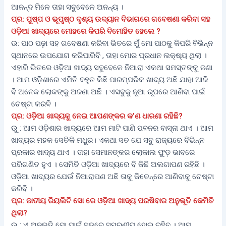
ଆନନ୍ଦ ମିଳେ ତାହା ସବୁବେଳେ ଅନନ୍ୟ ।
ପ୍ର: ପୁଷ୍ପ ଓ ଭୂପୃଷ୍ଠ ଦୃଶ୍ୟ ଉଦ୍ୟାନ ବିଭାଗରେ ଗବେଷଣା କରିବା ସହ
ଓଡ଼ିଆ ଖାଦ୍ୟରେ ମୋହରେ କିପରି ବିମୋହିତ ହେଲେ ?
ଉ: ପାଠ ପଢ଼଼ା ସହ ଗବେଷଣା କରିବା ଭିତରେ ମୁଁ ମୋ ପାଠକୁ କିପରି ବିଭିନ୍ନ
ସ୍ଥାନରେ ଉପଯୋଗ କରିପାରିବି , ତାହା ମୋର ପ୍ରଧାନ ଲକ୍ଷ୍ୟ ଥିଲା ।
ଏହାରି ଭିତରେ ଓଡ଼ିଆ ଖାଦ୍ୟ ସବୁବେଳେ ନିଆରା ଏକଥା ସମସ୍ତଙ୍କୁ ଜଣା
। ଆମ ଓଡ଼ିଶାରେ ଏମିତି ବହୁତ କିଛି ପାରମ୍ପରିକ ଖାଦ୍ୟ ଅଛି ଯାହା ଆଜି
ବି ଅନେକ ଲୋକଙ୍କୁ ଅଜଣା ଅଛି । ଏସବୁକୁ ନୂଆ ରୂପରେ ଆଣିବା ପାଇଁ
ଚେଷ୍ଟା କରବି ।
ପ୍ର: ଓଡ଼ିଆ ଖାଦ୍ୟକୁ ନେଇ ଆପଣଙ୍କର କ’ଣ ଧାରଣା ରହିଛି?
ଉୁ : ଆମ ଓଡ଼ିଶାର ଖାଦ୍ୟରେ ଆମ ମାଟି ପାଣି ପବନର ବାସ୍ନା ଥାଏ । ଆମ
ଖାଦ୍ୟର ମହକ ସେତିକି ମଧୁର। ଏକଥା ସତ ଯେ ସବୁ ରାଜ୍ୟରେ ବିଭିନ୍ନ
ପ୍ରକାର ଖାଦ୍ୟ ଥାଏ । ତାହା ସେମାନଙ୍କର ଲୋକାଲ ଫୁଡ଼ ଭାବରେ
ପରିଗଣିତ ହୁଏ । ସେମିତି ଓଡ଼ିଆ ଖାଦ୍ୟରେ ବି କିଛି ଅଲଗାପଣ ରହିଛି ।
ଓଡ଼ିଆ ଖାଦ୍ୟର ଯେଉଁ ନିଆରାପଣ ଅଛି ତାକୁ କିଚେନ୍‌ରେ ଆଣିବାକୁ ଚେଷ୍ଟା
କରିବି ।
ପ୍ର: ଜାତୀୟ ରିୟଲିଟି ସୋ ରେ ଓଡ଼ିଆ ଖାଦ୍ୟ ପରଷିବାର ଅନୁଭୂତି କେମିତି
ଥିଲା?
ଉୁ : ଏ ଅନୁଭୂତି ମୋ ପାଇଁ ସତରେ ସ୍ମରଣୀୟ ହୋଇ ରହିବ । ଆମ