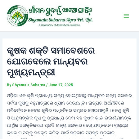
Skip
Post
Main
to
navigation
Men
content
କୃଷକ ଶକ୍ତି ସମାବେଶରେ
ଯୋଗଦେଲେ ମାନ୍ୟବର
ମୁଖ୍ୟମନ୍ତ୍ରୀ
By
Shyamala Subarna
/
June 17, 2025
ଓଡ଼ିଶା ଏକ କୃଷି ପ୍ରାଧାନ୍ୟ ରାଜ୍ୟ ହୋଇଥିବାରୁ ମାନ୍ୟବର ରାଜ୍ୟ ସରକାର
ସର୍ବଦା କୃଷିକୁ ବହୁମାତ୍ରାରେ ଧ୍ୟାନ ଦେଉଛନ୍ତି। ରାଜ୍ୟର ଅର୍ଥନୀତିରେ
ପରିବର୍ତ୍ତନ କେବଳ କୃଷିର ଉନ୍ନତିରେ ସମ୍ଭବ ହୋଇପାରୁଛି। ତେଣୁ କୃଷି
ଓ ଆନୁସଙ୍ଗିକ କୃଷି କୁ ପ୍ରାଧାନ୍ୟ ଦେବା ସହ କୃଷକ ଭାଇ ଭଉଣୀମାନଙ୍କ
ଆର୍ଥିକ ସଶକ୍ତିକରଣ ପ୍ରତି ରାଜ୍ୟ ସରକାର ବେଶ୍ ଯତ୍ନବାନ। ରାଜ୍ୟର
କୃଷକ ମାନଙ୍କୁ ସଶକ୍ତ କରିବା ପାଇଁ ସରକାର ସମସ୍ତ ପ୍ରକାର