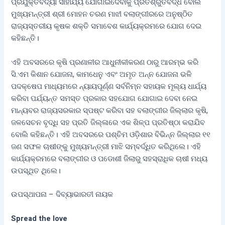
ପ୍ରଯୁକ୍ତିବିଦ୍ୟା ସାହାଯ୍ୟ ଯୋଗାଇଦେବାକୁ ପ୍ରତିଶ୍ରୁତିବଦ୍ଧ ବୋଲି
ମୁଖ୍ୟମନ୍ତ୍ରୀ ଶ୍ରୀ ମୋହନ ଚରଣ ମାଝୀ ବଲାଙ୍ଗୀରରେ ଅନୁଷ୍ଠିତ
ରାଜ୍ୟସ୍ତରୀୟ କୃଷକ ଶକ୍ତି ସମାବେଶ କାର୍ଯ୍ୟକ୍ରମରେ ଯୋଗ ଦେଇ
କହିଛନ୍ତି।
ଏହି ଅବସରରେ କୃଷି ପ୍ରଣାଳୀର ଆଧୁନୀକୀକରଣ ଠାରୁ ଆରମ୍ଭ କରି
ସି.ଏମ କିଶାନ ଯୋଜନା, କାମଧେନୁ ଏବଂ ଅମୃତ ଅନ୍ନ ଯୋଜନା ଭଳି
ପଦକ୍ଷେପ ମାଧ୍ୟମରେ ନ୍ୟାୟପୂର୍ଣ୍ଣ ସର୍ବନିମ୍ନ ସହାୟକ ମୂଲ୍ୟ ଧାର୍ଯ୍ୟ
କରିବା ପର୍ଯ୍ୟନ୍ତ ସମସ୍ତ ପ୍ରକାର ସହଯୋଗ ଯୋଗାଇ ଦେବା ନେଇ
ମାନ୍ୟବର ରାଜ୍ୟସରକାର ସ୍ପଷ୍ଟ କରିବା ସହ ବଲାଙ୍ଗୀର ଜିଲ୍ଲାର କୃଷି,
ଜଳସେଚନ ବୃଦ୍ଧି ସହ ପ୍ରତି ଜିଲ୍ଳାରେ ଏକ ଶିଳ୍ପ ପ୍ରତିଷ୍ଠା କରାଯିବ
ବୋଲି କହିଛନ୍ତି। ଏହି ଅବସରରେ ପଶ୍ଚିମ ଓଡ଼ିଶାର ବିଭିନ୍ନ ଜିଲ୍ଲାର ୧୧
ଜଣ ସଫଳ ଚାଷୀଙ୍କୁ ମୁଖ୍ୟମନ୍ତ୍ରୀ ମାଝି ସମ୍ବର୍ଦ୍ଧିତ କରିଥିଲେ। ଏହି
କାର୍ଯ୍ୟକ୍ରମରେ ବଲାଙ୍ଗୀର ଓ ପଡୋଶୀ ଜିଲାରୁ ସହସ୍ରାଧିକ ଚାଷୀ ମଧ୍ୟ
ଉପସ୍ଥିତ ଥିଲେ।
ଉପସ୍ଥାପନା – ଦିବ୍ୟାଭାରତୀ ନାୟକ
Spread the love