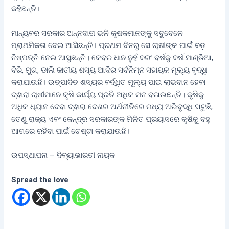
କହିଛନ୍ତି।
ମାନ୍ୟବର ସରକାର ଅନ୍ନଦାତା ଭଳି କୃଷକମାନଙ୍କୁ ସବୁବେଳେ
ପ୍ରାଥମିକତା ଦେଇ ଆସିଛନ୍ତି। ପ୍ରଥମ ଦିନରୁ ସେ ଚାଷୀଙ୍କ ପାଇଁ ବଡ଼
ନିଷ୍ପତ୍ତି ନେଇ ଆସୁଛନ୍ତି। କେବଳ ଧାନ ନୁହଁ ବରଂ ବର୍ଷକୁ ବର୍ଷ ମାଣ୍ଡିଆ,
ବିରି, ମୁଗ, ଡାଲି ଜାତୀୟ ଶସ୍ୟ ଆଦିର ସର୍ବନିମ୍ନ ସହାୟକ ମୂଲ୍ୟ ବୃଦ୍ଧି
କରାଯାଉଛି। ଉତ୍ପାଦିତ ଶସ୍ୟର ବର୍ଦ୍ଧିତ ମୂଲ୍ୟ ପାଇ ଲାଭବାନ ହେବା
ଦ୍ଵାରା ଚାଷୀମାନେ କୃଷି କାର୍ଯ୍ୟ ପ୍ରତି ଅଧିକ ମନ ବଳାଉଛନ୍ତି। କୃଷିକୁ
ଅଧିକ ଧ୍ୟାନ ଦେବା ଦ୍ଵାରା ଦେଶର ଅର୍ଥନୀତିରେ ମଧ୍ୟ ଅଭିବୃଦ୍ଧି ଘଟୁଛି,
ତେଣୁ ରାଜ୍ୟ ଏବଂ କେନ୍ଦ୍ର ସରକାରଙ୍କ ମିଳିତ ପ୍ରୟାସରେ କୃଷିକୁ ବହୁ
ଆଗରେ ରହିବା ପାଇଁ ଚେଷ୍ଟା କରାଯାଉଛି।
ଉପସ୍ଥାପନା – ଦିବ୍ୟାଭାରତୀ ନାୟକ
Spread the love