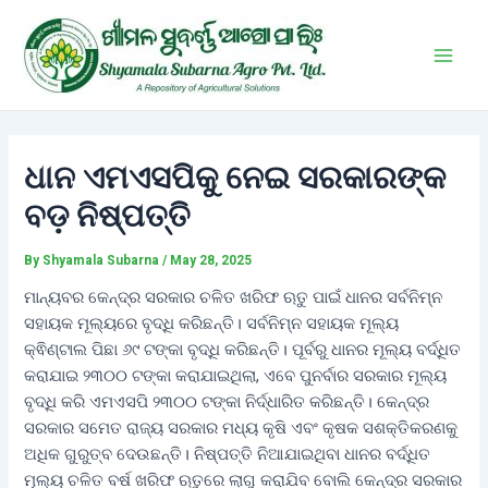
Skip
Post
Main
to
navigation
Men
content
ଧାନ ଏମଏସପିକୁ ନେଇ ସରକାରଙ୍କ
ବଡ଼ ନିଷ୍ପତ୍ତି
By
Shyamala Subarna
/
May 28, 2025
ମାନ୍ୟବର କେନ୍ଦ୍ର ସରକାର ଚଳିତ ଖରିଫ ଋତୁ ପାଇଁ ଧାନର ସର୍ବନିମ୍ନ
ସହାୟକ ମୂଲ୍ୟରେ ବୃଦ୍ଧି କରିଛନ୍ତି। ସର୍ବନିମ୍ନ ସହାୟକ ମୂଲ୍ୟ
କ୍ଵିଣ୍ଟାଲ ପିଛା ୬୯ ଟଙ୍କା ବୃଦ୍ଧି କରିଛନ୍ତି। ପୂର୍ବରୁ ଧାନର ମୂଲ୍ୟ ବର୍ଦ୍ଧିତ
କରାଯାଇ ୨୩୦୦ ଟଙ୍କା କରାଯାଇଥିଲା, ଏବେ ପୁନର୍ବାର ସରକାର ମୂଲ୍ୟ
ବୃଦ୍ଧି କରି ଏମଏସପି ୨୩୦୦ ଟଙ୍କା ନିର୍ଦ୍ଧାରିତ କରିଛନ୍ତି। କେନ୍ଦ୍ର
ସରକାର ସମେତ ରାଜ୍ୟ ସରକାର ମଧ୍ୟ କୃଷି ଏବଂ କୃଷକ ସଶକ୍ତିକରଣକୁ
ଅଧିକ ଗୁରୁତ୍ବ ଦେଉଛନ୍ତି। ନିଷ୍ପତ୍ତି ନିଆଯାଇଥିବା ଧାନର ବର୍ଦ୍ଧିତ
ମୂଲ୍ୟ ଚଳିତ ବର୍ଷ ଖରିଫ ଋତୁରେ ଲାଗୁ କରାଯିବ ବୋଲି କେନ୍ଦ୍ର ସରକାର