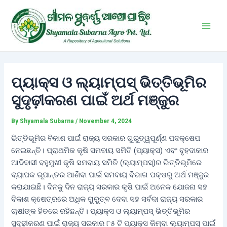
Skip
Post
Main
to
navigation
Men
content
ପ୍ୟାକ୍ସ ଓ ଲ୍ୟାମ୍ପସ୍‌ ଭିତ୍ତିଭୂମିର
ସୁଦୃଢ଼ୀକରଣ ପାଇଁ ଅର୍ଥ ମଞ୍ଜୁର
By
Shyamala Subarna
/
November 4, 2024
ଭିତ୍ତିଭୂମିର ବିକାଶ ପାଇଁ ରାଜ୍ୟ ସରକାର ଗୁରୁତ୍ୱପୂର୍ଣ୍ଣ ପଦକ୍ଷେପ
ନେଇଛନ୍ତି। ପ୍ରାଥମିକ କୃଷି ସମବାୟ ସମିତି (ପ୍ୟାକ୍ସ) ଏବଂ ବୃହଦାକାର
ଆଦିବାସୀ ବହୁମୁଖୀ କୃଷି ସମବାୟ ସମିତି (ଲ୍ୟାମ୍ପସ୍‌)ର ଭିତ୍ତିଭୂମିରେ
ବ୍ୟାପକ ରୂପାନ୍ତର ଆଣିବା ପାଇଁ ସମବାୟ ବିଭାଗ ପକ୍ଷରୁ ଅର୍ଥ ମଞ୍ଜୁର
କରାଯାଇଛି। ଦିନକୁ ଦିନ ରାଜ୍ୟ ସରକାର କୃଷି ପାଇଁ ଅନେକ ଯୋଜନା ସହ
ବିକାଶ କ୍ଷେତ୍ରରେ ଅଧିକ ଗୁରୁତ୍ବ ଦେବା ସହ ସର୍ବଦା ରାଜ୍ୟ ସରକାର
ଚାଷୀଙ୍କ ହିତରେ ରହିଛନ୍ତି। ପ୍ୟାକ୍ସ ଓ ଲ୍ୟାମ୍ପସ୍‌ ଭିତ୍ତିଭୂମିର
ସୁଦୃଢ଼ୀକରଣ ପାଇଁ ରାଜ୍ୟ ସରକାର ୮୫ ଟି ପ୍ୟାକ୍ସ କିମ୍ବା ଲ୍ୟାମ୍ପସ୍‌ ପାଇଁ