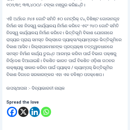
୧୦୨,୩୯, ୩୩,୪୦୦/- ଟଙ୍କା ମଞ୍ଜୁର କରିଛନ୍ତି।
ଏହି ଅର୍ଥରେ ୬୪୫ ଗୋଟି ସମିତି ୫୦ ମେଟ୍ରିକ୍ ଟନ୍ ବିଶିଷ୍ଟ ଗୋଦାମଗୃହ
ନିର୍ମାଣ ସହ ନିଜସ୍ୱ କାର୍ଯ୍ୟାଳୟ ନିର୍ମାଣ କରିବେ ଏବଂ ୨୪୦ ଗୋଟି ସମିତି
ନିଜସ୍ୱ କାର୍ଯ୍ୟାଳୟ ନିର୍ମାଣ କରିବେ। ଭିତ୍ତିଭୂମି ବିକାଶ ଯୋଜନାରେ
ରାଜ୍ୟର ପ୍ରାୟ ସମସ୍ତ ଜିଲ୍ଲାରେ ପ୍ୟାକ୍ସ/ଲ୍ୟାମ୍ପସ୍‌ର ଭିତ୍ତିଭୂମିରେ
ବିକାଶ ଆସିବ। ଜିଲ୍ଲାପାଳମାନଙ୍କ ପ୍ରତ୍ୟକ୍ଷ ତତ୍ତ୍ୱାବଧାନରେ
ସମସ୍ତ ନିର୍ମାଣ କାର୍ଯ୍ୟ ତୁରନ୍ତ ଆରମ୍ଭ କରିବା ପାଇଁ ବିଭାଗ ପକ୍ଷରୁ
ନିର୍ଦ୍ଦେଶ ଦିଆଯାଇଛି। ବିକଶିତ ଭାରତ ପାଇଁ ବିକଶିତ ଓଡ଼ିଶା ଗଠନର
ଲକ୍ଷ୍ୟକୁ ସାକାର କରିବା ପାଇଁ ପ୍ୟାକ୍ସ / ଲ୍ୟାମ୍ପସ୍ ଭିତ୍ତିଭୂମିର
ବିକାଶ ଦିଗରେ ସରକାରଙ୍କର ଏହା ଏକ ବଳିଷ୍ଠ ପଦକ୍ଷେପ।
ଉପସ୍ଥାପନା :- ଦିବ୍ୟାଭାରତୀ ନାୟକ
Spread the love