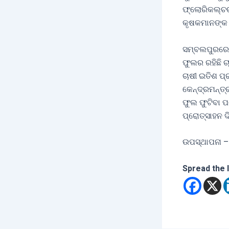
ଫ୍ଲୋରିକଲ୍ଚର 
କୃଷକମାନଙ୍କ 
ସମ୍ବଲପୁରରେ
ଫୁଲର ରହିଛି ଚ
ଚାଷୀ ଇତିଶ ପ
କେନ୍ଦ୍ରମନ୍ତ୍ର
ଫୁଲ ଫୁଟିବା ପ
ପ୍ରୋତ୍ସାହନ ଦ
ଉପସ୍ଥାପନା –
Spread the 