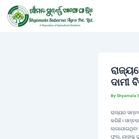
Skip
Post
to
navigation
content
ରାଜ୍ୟ
ଦାମୀ 
By
Shyamala 
ରାଜ୍ୟର ସମ୍ବ
କରିଛି। ସମ୍ବ
ଲଗାଯାଇଥିବା 
ଫୁଲ, ଯାହାକୁ 