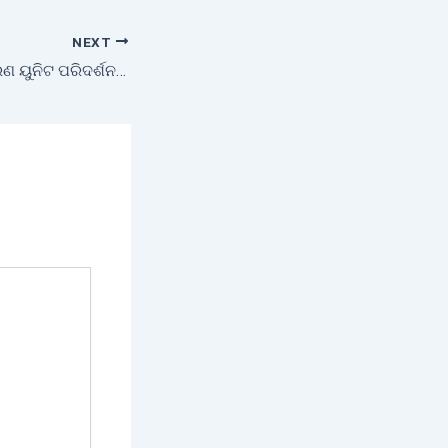
NEXT
ମିଲେଟ ପ୍ରକ୍ରିୟାକରଣ ୟୁନିଟ ପରିଦର୍ଶନ କଲେ ରାଜ୍ୟପାଳ