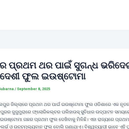
ରେ ପ୍ରଥମ ଥର ପାଇଁ ସୁଗନ୍ଧ ଭରିଦେ
ବିଦେଶୀ ଫୁଲ ଇଉଷ୍ଟୋମା
Subarna
/
September 8, 2025
ଲପୁର ଜିଲ୍ଲାରେ ପ୍ରଥମ ଥର ପାଇଁ ଇଉଷ୍ଟୋମା ଫୁଲ ଓଡିଶାରେ ଏକ ନୂତନ ଇ
ଲପୁରର ଜୁଜୁମୁରାରେ ଫ୍ଲୋରିକଲ୍ଚର ପଲିହାଉସ୍ ସୁବିଧାର ଉଦ୍ଘାଟନ ସମୟର
ଇଉଷ୍ଟୋମା ଗଛର ପ୍ରଥମ ଫୁଲ ଦେଖିବାକୁ ମିଳିଛି। ଏହା ରାଜ୍ୟରେ ପ୍ର
ଦୁଲର୍ଭ ଓ ଉଚ୍ଚମୂଲ୍ୟବାନ ଫୁଲ ବୋଲି ଗଣାଯାଏ। ବିଶ୍ୱବ୍ୟାପୀ ଭାବେ ଏହି