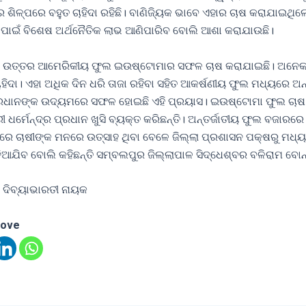
ଶିଳ୍ପରେ ବହୁତ ଚାହିଦା ରହିଛି। ବାଣିଜ୍ୟିକ ଭାବେ ଏହାର ଚାଷ କରାଯାଇଥିଲ
ପାଇଁ ବିଶେଷ ଅର୍ଥନୈତିକ ଲାଭ ଆଣିପାରିବ ବୋଲି ଆଶା କରାଯାଉଛି।
 ଉତ୍ତର ଆମେରିକୀୟ ଫୁଲ ଇଉଷ୍ଟୋମାର ସଫଳ ଚାଷ କରାଯାଇଛି। ଅନେକ
ାହିଦା। ଏହା ଅଧିକ ଦିନ ଧରି ତାଜା ରହିବା ସହିତ ଆକର୍ଷଣୀୟ ଫୁଲ ମଧ୍ୟରେ ଅ
୍ରଧାନଙ୍କ ଉଦ୍ୟମରେ ସଫଳ ହୋଇଛି ଏହି ପ୍ରୟାସ। ଇଉଷ୍ଟୋମା ଫୁଲ ଚା
ୀ ଧର୍ମେନ୍ଦ୍ର ପ୍ରଧାନ ଖୁସି ବ୍ୟକ୍ତ କରିଛନ୍ତି। ଅନ୍ତର୍ଜାତୀୟ ଫୁଲ ବଜାରରେ 
ରେ ଚାଷୀଙ୍କ ମନରେ ଉତ୍ସାହ ଥିବା ବେଳେ ଜିଲ୍ଲା ପ୍ରଶାସନ ପକ୍ଷରୁ ମଧ୍ୟ 
ିଆଯିବ ବୋଲି କହିଛନ୍ତି ସମ୍ବଲପୁର ଜିଲ୍ଲାପାଳ ସିଦ୍ଧେଶ୍ବର ବଳିରାମ ବୋ
 ଦିବ୍ୟାଭାରତୀ ନାୟକ
love