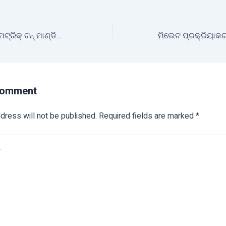
ରାଜ୍ୟରୁ ୪୦,୦୦୦ ମେଟ୍ରିକ୍ ଟନ୍ ମାଣ୍ଡିଆ ସଂଗ୍ରହ କରିବ ଭାରତୀୟ ଖାଦ୍ୟ ନିଗମ
Comment
dress will not be published.
Required fields are marked
*