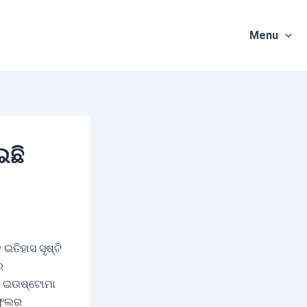
Menu
ଇଛି
ତିହାସ ସୃଷ୍ଟି
େ
ଥମ ଇଉଷ୍ଟୋମା
 ଫୁଲର