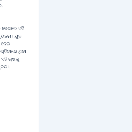
େ,
 ଦେଶରେ ଏହି
ନ୍ୟତମ। ଯୁବ
ଷ ନେଇ
ଚାହିଦାରେ ଥିବା
ଏହି ଚାଷକୁ
ନ୍ଦର।