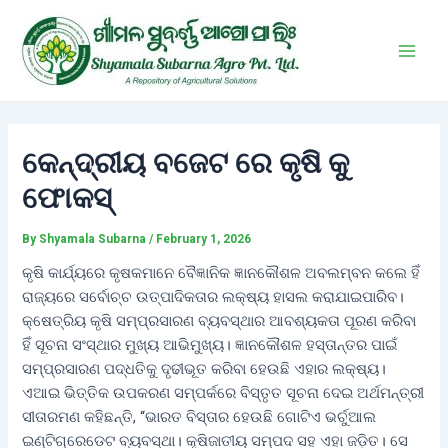
Skip
Post
Main
to
navigation
Men
content
କେନ୍ଦ୍ରୀୟ ବଜେଟ ରେ କୃଷି କୁ
ଫୋକସ୍
By
Shyamala Subarna
/
February 1, 2026
କୃଷି କାର୍ଯ୍ୟରେ କୃଷକମାନେ ବୈଜ୍ଞାନିକ ଜ୍ଞାନକୌଶଳ ଅବଲମ୍ବନ କଲେ ହିଁ
ରାଜ୍ୟରେ ସର୍ବୋଚ୍ଚ ଉତ୍ପାଦିକତାର ଲକ୍ଷ୍ୟ ହାସଲ କରାଯାଇପାରିବ।
କ୍ଷେତ୍ରିୟ କୃଷି ସମ୍ପ୍ରସାରଣ ବ୍ୟବସ୍ଥାର ଆବଶ୍ୟକତା ପୂରଣ କରିବା
ହିଁ ସୂଚନା ସଂସ୍ଥାର ମୁଖ୍ୟ ଆଭିମୁଖ୍ୟ। ଜ୍ଞାନକୌଶଳ ହସ୍ତାନ୍ତର ପାଇଁ
ସମ୍ପ୍ରସାରଣ ପଦ୍ଧତିକୁ ଦୃଢୀଭୂତ କରିବା ହେଉଛି ଏହାର ଲକ୍ଷ୍ୟ।
ଏଆଇ ଭିତ୍ତିକ ଉପକରଣ ସମ୍ପର୍କରେ ବିସ୍ତୃତ ସୂଚନା ଦେଇ ଅର୍ଥମନ୍ତ୍ରୀ
ସୀତାରମଣ କହିଛନ୍ତି, “ଭାରତ ବିସ୍ତାର ହେଉଛି ଗୋଟିଏ ଭର୍ଚୁଆଲ
ଇଣ୍ଟିଗ୍ରେଡେଟ ବ୍ୟବସ୍ଥା। କୃଷିଜାତୀୟ ସମ୍ପଦ ସହ ଏହା ଜଡ଼ିତ। ସେ