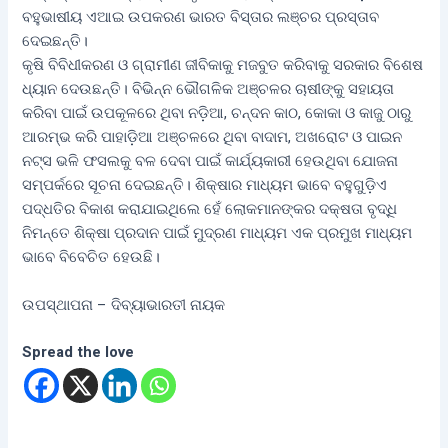
ବହୁଭାଷୀୟ ଏଆଇ ଉପକରଣ ଭାରତ ବିସ୍ତାର ଲଞ୍ଚର ପ୍ରସ୍ତାବ
ଦେଇଛନ୍ତି।
କୃଷି ବିବିଧୀକରଣ ଓ ଗ୍ରାମୀଣ ଜୀବିକାକୁ ମଜବୁତ କରିବାକୁ ସରକାର ବିଶେଷ
ଧ୍ୟାନ ଦେଉଛନ୍ତି। ବିଭିନ୍ନ ଭୌଗଳିକ ଅଞ୍ଚଳର ଚାଷୀଙ୍କୁ ସହାୟତା
କରିବା ପାଇଁ ଉପକୂଳରେ ଥିବା ନଡ଼ିଆ, ଚନ୍ଦନ କାଠ, କୋକା ଓ କାଜୁ ଠାରୁ
ଆରମ୍ଭ କରି ପାହାଡ଼ିଆ ଅଞ୍ଚଳରେ ଥିବା ବାଦାମ, ଅଖରୋଟ ଓ ପାଇନ
ନଟ୍ସ ଭଳି ଫସଲକୁ ବଳ ଦେବା ପାଇଁ କାର୍ଯ୍ୟକାରୀ ହେଉଥିବା ଯୋଜନା
ସମ୍ପର୍କରେ ସୂଚନା ଦେଇଛନ୍ତି। ଶିକ୍ଷାର ମାଧ୍ୟମ ଭାବେ ବହୁଗୁଡ଼ିଏ
ପଦ୍ଧତିର ବିକାଶ କରାଯାଇଥିଲେ ହେଁ ଲୋକମାନଙ୍କର ଦକ୍ଷତା ବୃଦ୍ଧି
ନିମନ୍ତେ ଶିକ୍ଷା ପ୍ରଦାନ ପାଇଁ ମୁଦ୍ରଣ ମାଧ୍ୟମ ଏକ ପ୍ରମୁଖ ମାଧ୍ୟମ
ଭାବେ ବିବେଚିତ ହେଉଛି।
ଉପସ୍ଥାପନା – ଦିବ୍ୟାଭାରତୀ ନାୟକ
Spread the love