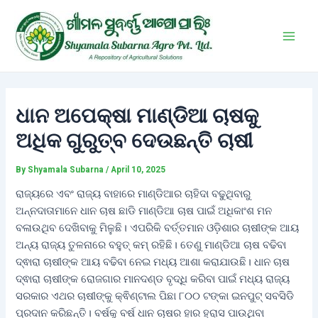
Skip
Post
Main
to
navigation
Men
content
ଧାନ ଅପେକ୍ଷା ମାଣ୍ଡିଆ ଚାଷକୁ
ଅଧିକ ଗୁରୁତ୍ବ ଦେଉଛନ୍ତି ଚାଷୀ
By
Shyamala Subarna
/
April 10, 2025
ରାଜ୍ୟରେ ଏବଂ ରାଜ୍ୟ ବାହାରେ ମାଣ୍ଡିଆର ଚାହିଦା ବଢୁଥିବାରୁ
ଅନ୍ନଦାତାମାନେ ଧାନ ଚାଷ ଛାଡି ମାଣ୍ଡିଆ ଚାଷ ପାଇଁ ଅଧିକାଂଶ ମନ
ବଳାଉଥିବ ଦେଖିବାକୁ ମିଳୁଛି। ଏପରିକି ବର୍ତ୍ତମାନ ଓଡ଼ିଶାର ଚାଷୀଙ୍କ ଆୟ
ଅନ୍ୟ ରାଜ୍ୟ ତୁଳନାରେ ବହୁତ୍ କମ୍ ରହିଛି। ତେଣୁ ମାଣ୍ଡିଆ ଚାଷ ବଢିବା
ଦ୍ଵାରା ଚାଷୀଙ୍କ ଆୟ ବଢିବା ନେଇ ମଧ୍ୟ ଆଶା କରାଯାଉଛି। ଧାନ ଚାଷ
ଦ୍ଵାରା ଚାଷୀଙ୍କ ରୋଜଗାର ମାନଦଣ୍ଡ ବୃଦ୍ଧି କରିବା ପାଇଁ ମଧ୍ୟ ରାଜ୍ୟ
ସରକାର ଏଥର ଚାଷୀଙ୍କୁ କ୍ଵିଣ୍ଟାଲ ପିଛା ୮୦୦ ଟଙ୍କା ଇନପୁଟ୍ ସବସିଡି
ପ୍ରଦାନ କରିଛନ୍ତି। ବର୍ଷକୁ ବର୍ଷ ଧାନ ଚାଷର ହାର ହ୍ରାସ ପାଉଥିବା