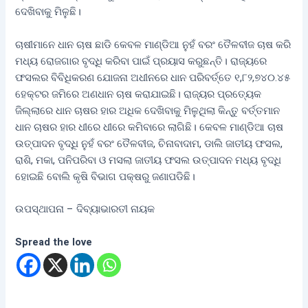
ଦେଖିବାକୁ ମିଳୁଛି।
ଚାଷୀମାନେ ଧାନ ଚାଷ ଛାଡି କେବଳ ମାଣ୍ଡିଆ ନୁହଁ ବରଂ ତୈଳବୀଜ ଚାଷ କରି
ମଧ୍ୟ ରୋଜଗାର ବୃଦ୍ଧି କରିବା ପାଇଁ ପ୍ରୟାସ କରୁଛନ୍ତି। ରାଜ୍ୟରେ
ଫସଲର ବିବିଧିକରଣ ଯୋଜନା ଅଧୀନରେ ଧାନ ପରିବର୍ତ୍ତେ ୧,୮୨,୭୪୦.୪୫
ହେକ୍ଟର ଜମିରେ ଅଣଧାନ ଚାଷ କରାଯାଇଛି। ରାଜ୍ୟର ପ୍ରତ୍ୟେକ
ଜିଲ୍ଲାରେ ଧାନ ଚାଷର ହାର ଅଧିକ ଦେଖିବାକୁ ମିଳୁଥିଲା କିନ୍ତୁ ବର୍ତ୍ତମାନ
ଧାନ ଚାଷର ହାର ଧୀରେ ଧୀରେ କମିବାରେ ଲାଗିଛି। କେବଳ ମାଣ୍ଡିଆ ଚାଷ
ଉତ୍ପାଦନ ବୃଦ୍ଧି ନୁହଁ ବରଂ ତୈଳବୀଜ, ଚିନାବାଦାମ, ଡାଲି ଜାତୀୟ ଫସଲ,
ରାଶି, ମକା, ପନିପରିବା ଓ ମସଲା ଜାତୀୟ ଫସଲ ଉତ୍ପାଦନ ମଧ୍ୟ ବୃଦ୍ଧି
ହୋଇଛି ବୋଲି କୃଷି ବିଭାଗ ପକ୍ଷରୁ ଜଣାପଡିଛି।
ଉପସ୍ଥାପନା – ଦିବ୍ୟାଭାରତୀ ନାୟକ
Spread the love