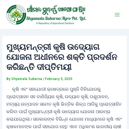
Skip
Post
Main
to
navigation
Men
content
ମୁଖ୍ୟମନ୍ତ୍ରୀ କୃଷି ଉଦ୍ୟୋଗ
ଯୋଜନା ଅଧୀନରେ ଶକ୍ତି ପ୍ରଦର୍ଶନ
କରିଛନ୍ତି ଦୀପ୍ତିମୟୀ
By
Shyamala Subarna
/
February 5, 2025
କୃଷି ଏବଂ ସହଯୋଗୀ କ୍ଷେତ୍ରରେ ପୁଞ୍ଜି ବିନିଯୋଗକୁ
ପ୍ରୋତ୍ସାହନ ସହ ବାଣିଜ୍ୟିକ କୃଷି, ଉଦ୍ୟାନ କୃଷି, ପଶୁପାଳନ,
ମତ୍ସ୍ୟ ଉତ୍ପାଦନ ସମେତ କୃଷି ଭିତ୍ତିକ ଶିଳ୍ପ ଆଦିକୁ ପ୍ରୋତ୍ସାହିତ
କରିବା ପାଇଁ ମୁଖ୍ୟମନ୍ତ୍ରୀ କୃଷି ଉଦ୍ୟୋଗ ଯୋଜନା ଆରମ୍ଭ
କରାଯାଇଥିଲା। ସରକାରଙ୍କ ବିଭିନ୍ନ ଯୋଜନା ମାଧ୍ୟମରେ କୃଷି ଏବଂ
କୃଷକମାନଙ୍କ ପାଇଁ ସହଯୋଗ ହେତୁ ଏବେ ଅଧିକାଂଶ ଭାରତୀୟ ଚାଷୀ