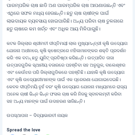
ପାରମ୍ପରିକ ଚାଷ ଛାଡି ଅଣ ପାରମ୍ପରିକ ଚାଷ ଆପଣାଉଛନ୍ତି ଏବଂ
ଏଥିରେ ସଫଳ ମଧ୍ୟ ହେଉଛନ୍ତି। ଛତୁ ଚାଷ ଚାଷୀଙ୍କ ପାଇଁ
ଲାଭଦାୟକ ବ୍ୟବସାୟ ହୋଇପାରିଛି। ଅନ୍ୟ ପରିବା ଚାଷ ତୁଳନାରେ
ଛତୁ ଚାଷରେ କମ ଖର୍ଚ୍ଚ ଏବଂ ଅଧିକ ଆୟ ମିଳିପାରୁଛି।
କଟକ ଜିଲ୍ଲାର ଶ୍ରୀମତୀ ଦୀପ୍ତିମୟୀ ଲାଲ ମୁଖ୍ୟମନ୍ତ୍ରୀ କୃଷି ଉଦ୍ୟୋଗ
ଯୋଜନା ଅଧୀନରେ, କୃଷି କ୍ଷେତ୍ରରେ ମହିଳାମାନଙ୍କର ଶକ୍ତି ପ୍ରଦର୍ଶନ
କରି ଏକ ବଟନ୍ ଛତୁ ୟୁନିଟ୍ ପ୍ରତିଷ୍ଠା କରିଛନ୍ତି। ଉତ୍ପାଦିତ ତାଜା
ଉତ୍ପାଦଗୁଡିକ ସ୍ଥାନୀୟ ବଜାରରେ ପହଞ୍ଚିବା ସହ ଅନୁଗୁଳ, ବାଲେଶ୍ଵର
ଏବଂ କେଉଁଝର ପରି ଜିଲ୍ଲାଗୁଡିକରେ ପହଞ୍ଚିଛି। ଯାହାକି କୃଷି ଉଦ୍ୟୋଗ
ଏବଂ କୃଷି ଉଦ୍ୟୋଗୀମାନଙ୍କ ପାଇଁ ଏକ ପ୍ରେରଣା ଯୋଗାଇଦେଇଛି।
କେବଳ ଦୀପ୍ତିମୟି ନୁହଁ ବରଂ କୃଷି ଉଦ୍ୟୋଗ ଯୋଜନା ମାଧ୍ୟମରେ ରାଜ୍ୟ
ଅନେକ ଚାଷୀ ଭିନ୍ନ ଭିନ୍ନ ଫସଲ ଚାଷ କରି ନିଜକୁ ସ୍ବାବଲମ୍ବୀ କରିବା
ସହ ଅନ୍ୟ ମାନଙ୍କ ପାଇଁ ଉଦାହରଣ ସାଜିଛନ୍ତି।
ଉପସ୍ଥାପନା – ଦିବ୍ୟାଭାରତୀ ନାୟକ
Spread the love