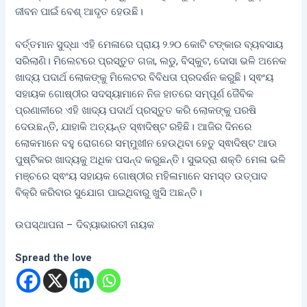
ଜୀବନ ପାଇଁ ବେଶ୍ ଆଦୃତ ହେଉଛି।
ବର୍ତ୍ତମାନ ସୁଦ୍ଧା ଏହି ମେଳାରେ ପ୍ରାୟ ୨.୨୦ କୋଟି ଟଙ୍କାର ବ୍ୟବସାୟ
ସରିଲାଣି। ମିଲେଟରେ ପ୍ରସ୍ତୁତ ଗଜା, ଲଡୁ, ବିସ୍କୁଟ, ଦୋସା ଭଳି ଅନେକ
ଖାଦ୍ୟ ପଦାର୍ଥ ଲୋକଙ୍କୁ ମିଲେଟର ବିବିଧତା ପ୍ରଦର୍ଶନ କରୁଛି। ସ୍ଵଂୟ
ସହାୟକ ଗୋଷ୍ଠୀର ସଦସ୍ୟାମାନେ ନିଜ ହାତରେ ସମ୍ପୂର୍ଣ ଜୈବିକ
ପ୍ରଣାଳୀରେ ଏହି ଖାଦ୍ୟ ପଦାର୍ଥ ପ୍ରସ୍ତୁତ କରି ଲୋକଙ୍କୁ ପରଷି
ଦେଉଛନ୍ତି, ଯାହାକି ଅତ୍ୟନ୍ତ ସ୍ଵାଦିଷ୍ଟ ରହିଛି। ଆଜିର ଦିନରେ
ଲୋକମାନେ ବହୁ ରୋଗରେ ସମ୍ମୁଖୀନ ହେଉଥିବା ହେତୁ ସ୍ଵାଦିଷ୍ଟ ଆଊ
ପୁଷ୍ଟିକର ଖାଦ୍ୟକୁ ଅଧିକ ପସନ୍ଦ କରୁଛନ୍ତି। ସୁଭଦ୍ରା ଶକ୍ତି ମେଳା ଭଳି
ମଞ୍ଚରେ ସ୍ଵଂୟ ସହାୟକ ଗୋଷ୍ଠୀର ମହିଳାମାନେ ସମସ୍ତ ଉତ୍ପାଦ
ବିକ୍ରି କରିବାର ସୁଯୋଗ ପାଇଥିବାରୁ ଖୁସି ଅଛନ୍ତି।
ଉପସ୍ଥାପନା – ଦିବ୍ୟାଭାରତୀ ନାୟକ
Spread the love