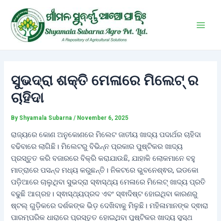
Skip
Post
Main
to
navigation
Men
content
ସୁଭଦ୍ରା ଶକ୍ତି ମେଳାରେ ମିଲେଟ୍ ର
ଚାହିଦା
By
Shyamala Subarna
/
November 6, 2025
ରାଜ୍ୟରେ କୋଣ ଅନୁକୋଣରେ ମିଲେଟ ଜାତୀୟ ଖାଦ୍ୟ ପଦାର୍ଥର ଚାହିଦା
ବଢିବାରେ ଲାଗିଛି। ମିଲେଟରୁ ବିଭିନ୍ନ ପ୍ରକାର ପୁଷ୍ଟିକର ଖାଦ୍ୟ
ପ୍ରସ୍ତୁତ କରି ବଜାରରେ ବିକ୍ରି କରାଯାଉଛି, ଯାହାକି ଲୋକମାନେ ବହୁ
ମାତ୍ରାରେ ପସନ୍ଦ ମଧ୍ୟ କରୁଛନ୍ତି। ନିକଟରେ ଭୁବନେଶ୍ଵର, ଇଡକୋ
ପଡ଼ିଆରେ ଚାଲୁଥିବା ସୁଭଦ୍ରା ସ୍ଵାସ୍ଥ୍ୟ ମେଳାରେ ମିଲେଟ୍ ଖାଦ୍ୟ ପ୍ରତି
ବଢୁଛି ଆଗ୍ରହ। ସ୍ଵାସ୍ଥ୍ୟପ୍ରଦ ଏବଂ ସ୍ଵାଦିଷ୍ଟ ହୋଇଥିବା କାରଣରୁ
ଷ୍ଟଲ୍ ଗୁଡ଼ିକରେ ଦର୍ଶକଙ୍କ ଭିଡ଼ ଦେଖିବାକୁ ମିଳୁଛି। ମହିଳାମାନଙ୍କ ଦ୍ଵାରା
ପାରମ୍ପରିକ ଧାରାରେ ପ୍ରସ୍ତୁତ ହୋଇଥିବା ପୁଷ୍ଟିକର ଖାଦ୍ୟ ସୁସ୍ଥ