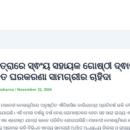
ତ୍ରାରେ ସ୍ଵଂୟ ସହାୟକ ଗୋଷ୍ଠୀ ଦ୍ଵା
ତୁତ ଘରକରଣା ସାମଗ୍ରୀର ଚାହିଦା
Subarna
/
November 22, 2024
ମହାନଦୀ ବେଳାଭୂମିରେ ଅନୁଷ୍ଠିତ ଐତିହାସିକ ବାଲିଯାତ୍ରା ପ୍ରତିବର୍ଷ ଭଳି ଚଳ
ଯାଇଛି। ଏହି ମେଳା ବର୍ଷକୁ ବର୍ଷ ବେଶ୍ ରୋମାଞ୍ଚକର ହେବା ସହ ସାରା ରାଜ୍ୟ ଏ
 ଏକ ଶ୍ରେଷ୍ଠ ଯାତ୍ରା ଭାବେ ପରିଚିତ ହୋଇପାରିଛି। ମହାନଦୀ ବେଳାଭୂମିର
ାରୁ ଆରମ୍ଭ କରି ବିଭିନ୍ନ ଖାଦ୍ୟ ସାମଗ୍ରୀ ଅର୍ଥାତ୍ ଅନ୍ୟାନ୍ୟ ଜିଲ୍ଲା ଓ ରାଜ୍