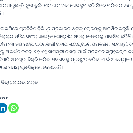
ାଇପାରୁଛନ୍ତି, ବୁଲା ବୁଲି, ନାଚ ଗୀତ ଏବଂ ଖେଳକୁଦ କରି ନିଜର ପରିବାର ସହ ଖୁ
ି।
େଳାଭୂମିରେ ପ୍ରତିଦିନ ବିଭିନ୍ନ ପ୍ରକାରର ଷ୍ଟଲ୍ ଲୋକଙ୍କୁ ଆକର୍ଷିତ କରୁଛି,
 ଜିଲ୍ଲାର ମହିଳା ସ୍ଵଂୟ ସହାୟକ ଗୋଷ୍ଠୀର ଷ୍ଟଲ୍ ଲୋକଙ୍କୁ ଆକର୍ଷିତ କରିଛି।
ୀର ୨୩ ଜଣ ମହିଳା ଅଦରକାରୀ ପଦାର୍ଥ ସାହାଯ୍ୟରେ ଘରକରଣା ସାମଗ୍ରୀ ତିଆ
ୁ ଆକର୍ଷିତ କରିବା ସହ ଏହି ସାମଗ୍ରୀ କିଣିବା ପାଇଁ ପ୍ରତିଦିନ ଗ୍ରାହକଙ୍କ ଭିଡ
ିଆରି ସାମଗ୍ରୀ ବିକ୍ରି କରିବା ସହ ଏହାକୁ ପ୍ରସ୍ତୁତ କରିବା ପାଇଁ ଆବଶ୍ୟକୀୟ
ୟରେ ମଧ୍ୟ ପ୍ରଶିକ୍ଷଣ ଦେଇଛନ୍ତି।
 ଦିବ୍ୟାଭାରତୀ ନାୟକ
love