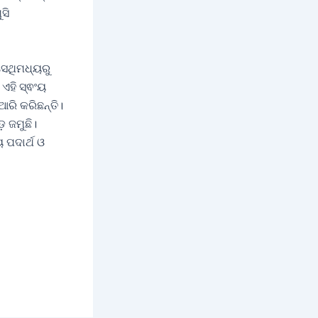
ସି
 ସେଥିମଧ୍ୟରୁ
 ଏହି ସ୍ଵଂୟ
ରି କରିଛନ୍ତି।
଼ ଜମୁଛି।
 ପଦାର୍ଥ ଓ