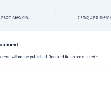
ଅନୁଗୋଳ ଜିଲ୍ଲାର ତାଳଚେର ଠାରେ ଉପଖଣ୍ଡ ସ୍ତରୀୟ କୃଷି ଯନ୍ତ୍ରପାତି ମେଳା-୨୦୨୪ ଆୟୋଜିତ
Comment
dress will not be published.
Required fields are marked
*