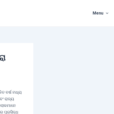
Menu
ରା
ିତ ବର୍ଷ ମଧ୍ୟ
ବଂ ରାଜ୍ୟ
େ ଲୋକମାନେ
ୟର ପ୍ରସିଦ୍ଧ