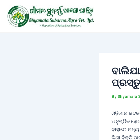
Skip
Post
to
navigation
content
ବାଲିଯା
ପ୍ରସ୍
By
Shyamala 
ଓଡ଼ିଶାର କଟକ 
ଅନୁଷ୍ଠିତ ହୋଇ
ବାହାରେ ମଧ୍ୟ
କିଣା ବିକ୍ରି ଠ