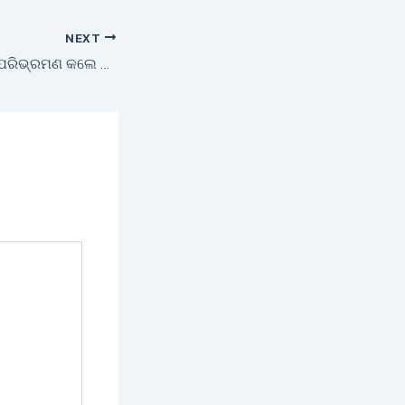
NEXT
ମିଲେଟ୍ ଶକ୍ତି କାଫେ ପରିଭ୍ରମଣ କଲେ ବିହାର କୃଷି ସଚିବ