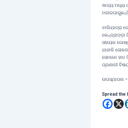
ଖାଦ୍ୟ ମଧ୍ୟ ପ
ମନାଇପାରୁଛନ୍ତ
ବାଲିଯାତ୍ରା ବ
କେନ୍ଦ୍ରାପଡ଼ା
ସହାୟକ ଗୋଷ୍ଠ
ଯାହାକି ଲୋକଙ୍କ
ସେମାନେ ହାତ ତ
ପ୍ରଣାଳୀ ବିଷ
ଉପସ୍ଥାପନା –
Spread the 