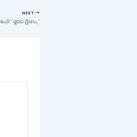
NEXT
ନ୍ତି ‘ ସୁପର ୱିମେନ୍ ‘