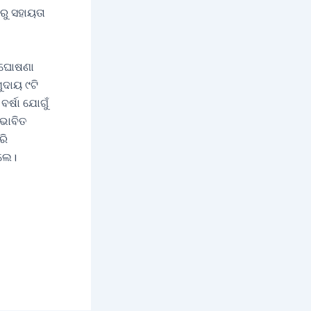
ିରୁ ସହାୟତା
 ଘୋଷଣା
ୁଦାୟ ୯ଟି
୍ଷା ଯୋଗୁଁ
ରଭାବିତ
ରି
ିଲେ।