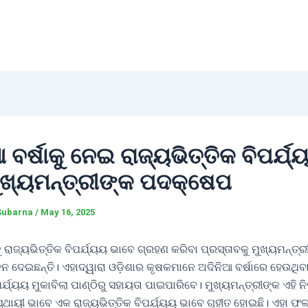
 ବର୍ଷାକୁ ନେଇ ରାଜ୍ୟଭିତ୍ତିକ ବିପର୍ଯ୍
ମୁଖ୍ୟମନ୍ତ୍ରୀଙ୍କ ପଦକ୍ଷେପ
Subarna
/
May 16, 2025
କୁ ରାଜ୍ୟଭିତ୍ତିକ ବିପର୍ଯ୍ୟୟ ଭାବେ ଗ୍ରହଣ କରିବା ପ୍ରସ୍ତାବକୁ ମୁଖ୍ୟମନ୍
 ଦେଇଛନ୍ତି। ଏହାଦ୍ୱାରା ଓଡ଼ିଶାର କୃଷକମାନେ ଅଦିନିଆ ବର୍ଷାରେ ହେଉଥିବ
ପର୍ଯ୍ୟୟ ମୁକାବିଲା ପାଣ୍ଠିରୁ ସହାୟତା ପାଇପାରିବେ। ମୁଖ୍ୟମନ୍ତ୍ରୀଙ୍କ ଏହି ନି
 ସ୍ଥାୟୀ ଭାବେ ଏକ ରାଜ୍ୟଭିତ୍ତିକ ବିପର୍ଯ୍ୟୟ ଭାବେ ଗୃହୀତ ହୋଇଛି। ଏହା 