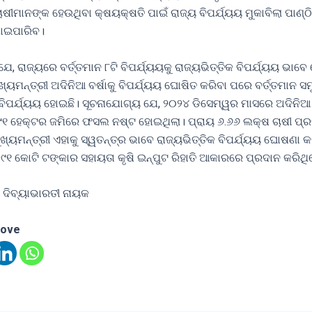
ାଷୀମାନଙ୍କ ହେଉଥିବା କ୍ଷୟକ୍ଷତି ପାଇଁ ରାଜ୍ୟ ବିପର୍ଯ୍ୟୟ ମୁକାବିଲା ପାଣ୍ଠ
ାଇପାରିବ।
େ, ରାଜ୍ୟରେ ବର୍ତ୍ତମାନ ୮ଟି ବିପର୍ଯ୍ୟୟକୁ ରାଜ୍ୟଭିତ୍ତିକ ବିପର୍ଯ୍ୟୟ ଭାବେ
୍ୟମନ୍ତ୍ରୀ ଅଦିନିଆ ବର୍ଷାକୁ ବିପର୍ଯ୍ୟୟ ଘୋଷିତ କରିବା ପରେ ବର୍ତ୍ତମାନ ସମ
 ବିପର୍ଯ୍ୟୟ ହୋଇଛି। ସୂଚନାଯୋଗ୍ୟ ଯେ, ୨୦୨୪ ଡିସେମ୍ୱର ମାସରେ ଅଦିନିଆ ବର
୭୯୧ ହେକ୍ଟର ଜମିରେ ଫସଲ ନଷ୍ଟ ହୋଇଥିଲା। ପ୍ରାୟ ୬.୬୬ ଲକ୍ଷ ଚାଷୀ ପ୍
ଖ୍ୟମନ୍ତ୍ରୀ ଏହାକୁ ସ୍ୱତନ୍ତ୍ର ଭାବେ ରାଜ୍ୟଭିତ୍ତିକ ବିପର୍ଯ୍ୟୟ ଘୋଷଣା କ
୨୯୧ କୋଟି ଟଙ୍କାର ସହାୟତା କୃଷି ଇନ୍‍ପୁଟ ରିହାତି ଆକାରରେ ପ୍ରଦାନ କରିଥ
 ଦିବ୍ୟାଭାରତୀ ନାୟକ
love