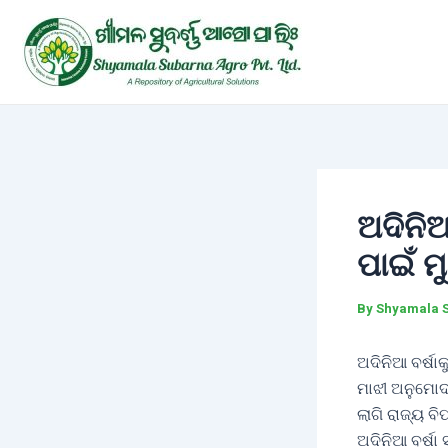
Skip
Post
to
navigation
content
ଅଦିନିଆ
ପାଇଁ 
By
Shyamala 
ଅଦିନିଆ ବର୍ଷା
ମାଝୀ ଅନୁମୋଦନ
ଲାଗି ରାଜ୍ୟ ବି
ଅଦିନିଆ ବର୍ଷା