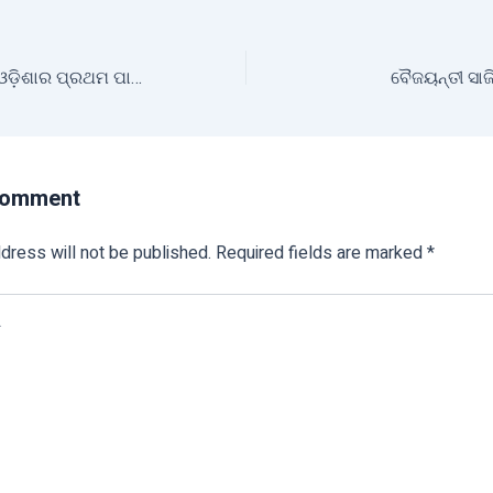
ଜୈବିକ ଚାଷ ବିକଶିତ ଓଡ଼ିଶାର ପ୍ରଥମ ପାହାଚ – କୃଷି ମନ୍ତ୍ରୀ
ବୈଜୟନ୍ତୀ ସାଜିଛ
Comment
dress will not be published.
Required fields are marked
*