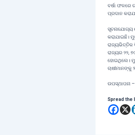
ବର୍ଷା ଫଳରେ ଚ
ପ୍ରଦାନ କରାଯ
ସୂଚନାଯୋଗ୍ୟ ଯ
କରାଯାଇଛି। ମୁଖ
ରାଜ୍ୟଭିତ୍ତିକ
ରାଜ୍ୟର ୨୨, 
ହୋଇଥିଲେ। ମୁ
ଚାଷୀମାନଙ୍କୁ 
ଉପସ୍ଥାପନା –
Spread the 