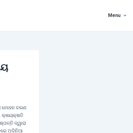
Menu
ୟୟ
ତ୍ରୀ ମୋହନ ଚରଣ
ା କ୍ଷୟକ୍ଷତି
ଷ୍ପତ୍ତି ଦ୍ୱାରା
ଫଳରେ ଅଦିନିଆ