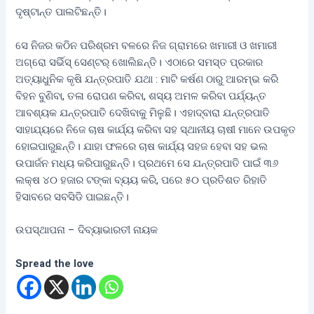
ଦୃଷ୍ଟାନ୍ତ ପାଲଟିଛନ୍ତି।
ସେ ନିଜର କଠିନ ପରିଶ୍ରମ ବଳରେ ନିଜ ଗ୍ରାମରେ ଖମାରୀ ଓ ଖମାରୀ
ଅଗ୍ରୋ ସର୍ଭିସ୍ ସେଣ୍ଟର୍ ଖୋଲିଛନ୍ତି। ଏଠାରେ ସମସ୍ତ ପ୍ରକାର
ଅତ୍ୟାଧୁନିକ କୃଷି ଯନ୍ତ୍ରପାତି ଯଥା : ମାଟି କର୍ଷଣ ଠାରୁ ଆରମ୍ଭ କରି
ବିହନ ବୁଣିବା, ତଳା ରୋପଣ କରିବା, ଶସ୍ୟ ଅମଳ କରିବା ପର୍ଯ୍ୟନ୍ତ
ଆବଶ୍ୟକ ଯନ୍ତ୍ରପାତି ଦେଖିବାକୁ ମିଳୁଛି। ଏହାଦ୍ବାରା ଯନ୍ତ୍ରପାତି
ସାହାଯ୍ୟରେ ନିଜେ ଚାଷ କାର୍ଯ୍ୟ କରିବା ସହ ସ୍ଥାନୀୟ ଚାଷୀ ମାନେ ଉପକୃତ
ହୋଇପାରୁଛନ୍ତି। ଯାହା ଫଳରେ ଚାଷ କାର୍ଯ୍ୟ ସହଜ ହେବା ସହ ଭଲ
ଉପାର୍ଜନ ମଧ୍ୟ କରିପାରୁଛନ୍ତି। ପ୍ରଥମେ ସେ ଯନ୍ତ୍ରପାତି ପାଇଁ ୩୬
ଲକ୍ଷ ୪୦ ହଜାର ଟଙ୍କା ବ୍ୟୟ କରି, ପରେ ୫୦ ପ୍ରତିଶତ ରିହାତି
ହିସାବରେ ସବସିଡି ପାଇଛନ୍ତି।
ଉପସ୍ଥାପନା – ଦିବ୍ୟାଭାରତୀ ନାୟକ
Spread the love