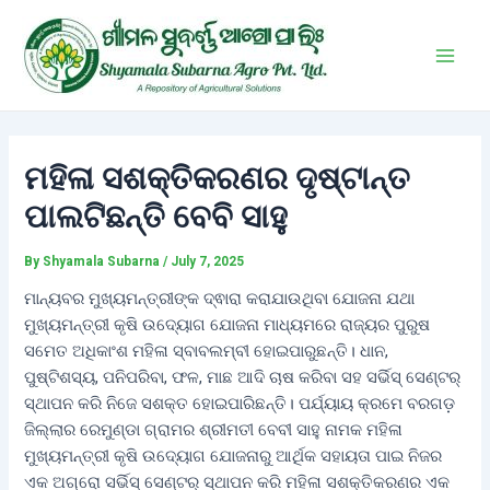
Skip
Post
Main
to
navigation
Men
content
ମହିଳା ସଶକ୍ତିକରଣର ଦୃଷ୍ଟାନ୍ତ
ପାଲଟିଛନ୍ତି ବେବି ସାହୁ
By
Shyamala Subarna
/
July 7, 2025
ମାନ୍ୟବର ମୁଖ୍ୟମନ୍ତ୍ରୀଙ୍କ ଦ୍ଵାରା କରାଯାଉଥିବା ଯୋଜନା ଯଥା
ମୁଖ୍ୟମନ୍ତ୍ରୀ କୃଷି ଉଦ୍ୟୋଗ ଯୋଜନା ମାଧ୍ୟମରେ ରାଜ୍ୟର ପୁରୁଷ
ସମେତ ଅଧିକାଂଶ ମହିଳା ସ୍ବାବଲମ୍ବୀ ହୋଇପାରୁଛନ୍ତି। ଧାନ,
ପୁଷ୍ଟିଶସ୍ୟ, ପନିପରିବା, ଫଳ, ମାଛ ଆଦି ଚାଷ କରିବା ସହ ସର୍ଭିସ୍ ସେଣ୍ଟର୍
ସ୍ଥାପନ କରି ନିଜେ ସଶକ୍ତ ହୋଇପାରିଛନ୍ତି। ପର୍ଯ୍ୟାୟ କ୍ରମେ ବରଗଡ଼
ଜିଲ୍ଲାର ରେମୁଣ୍ଡା ଗ୍ରାମର ଶ୍ରୀମତୀ ବେବୀ ସାହୁ ନାମକ ମହିଳା
ମୁଖ୍ୟମନ୍ତ୍ରୀ କୃଷି ଉଦ୍ୟୋଗ ଯୋଜନାରୁ ଆର୍ଥିକ ସହାୟତା ପାଇ ନିଜର
ଏକ ଅଗ୍ରୋ ସର୍ଭିସ୍ ସେଣ୍ଟର୍ ସ୍ଥାପନ କରି ମହିଳା ସଶକ୍ତିକରଣର ଏକ