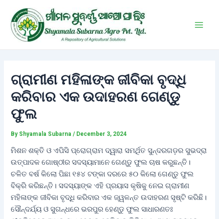
Skip
Post
Main
to
navigation
Men
content
ଗ୍ରାମୀଣ ମହିଳାଙ୍କ ଜୀବିକା ବୃଦ୍ଧି
କରିବାର ଏକ ଉଦାହରଣ ଗେଣ୍ଡୁ
ଫୁଲ
By
Shyamala Subarna
/
December 3, 2024
ମିଶନ ଶକ୍ତି ଓ ଏପିସି ପ୍ରୋଗ୍ରାମ ଦ୍ୱାରା ସମର୍ଥିତ ସୁନ୍ଦରଗଡ଼ର ସୁଭଦ୍ରା
ଉତ୍ପାଦକ ଗୋଷ୍ଠୀର ସଦସ୍ୟାମାନେ ଗେଣ୍ଡୁ ଫୁଲ ଚାଷ କରୁଛନ୍ତି।
ଚଳିତ ବର୍ଷ କିଲୋ ପିଛା ୧୫୪ ଟଙ୍କା ଦରରେ ୫୦ କିଲୋ ଗେଣ୍ଡୁ ଫୁଲ
ବିକ୍ରି କରିଛନ୍ତି। ସଦସ୍ୟାଙ୍କ ଏହି ପ୍ରୟାସ କୃଷିକୁ ନେଇ ଗ୍ରାମୀଣ
ମହିଳାଙ୍କ ଜୀବିକା ବୃଦ୍ଧି କରିବାର ଏକ ଜ୍ୱଳନ୍ତ ଉଦାହରଣ ସୃଷ୍ଟି କରିଛି।
ସୌନ୍ଦର୍ଯ୍ୟ ଓ ସୁଗନ୍ଧରେ ଭରପୁର ହେଣ୍ଡୁ ଫୁଲ ସାଧାରଣତଃ