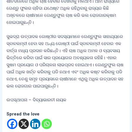
ଶୀତଦିନେରେ ଅଧିକ ଚାଷ ହେବାର ଦେଖିବାକୁ ମିଳିଥାଏ। ଆମ ରାଜ୍ୟରେ
ଗେଣ୍ଡୁ ଫୁଲର ଚାହିଦା ଯଥେଷ୍ଟ ଅଧିକ ରହିଥିବାରୁ ରାଜ୍ୟର କିଛି
ଅଞ୍ଚଳରେ ଚାଷୀମାନେ ଗେଣ୍ଡୁଫୁଲ ଚାଷ କରି ଭଲ ରୋଜଗାରକ୍ଷମ
ହୋଇପାରୁଛନ୍ତି।
ସୁଭଦ୍ରା ଉତ୍ପାଦକ ଗୋଷ୍ଠୀର ସଦସ୍ୟାମାନେ ଗେଣ୍ଡୁଫୁଲ ସାହାଯ୍ୟରେ
ସ୍ବାବଲମ୍ବୀ ହେବା ସହ ଅନ୍ୟ ଗୋଷ୍ଠୀ ପାଇଁ ସ୍ବାବଲମ୍ବୀ ହେବାର ଏକ
ବାର୍ତ୍ତା ମଧ୍ୟ ପ୍ରଦାନ କରିଛନ୍ତି। ଏହି ଚାଷ ଅଧିକ ଅମଳ ଓ ବ୍ୟବସାୟ
ଭିତ୍ତିରେ କରିବା ପାଇଁ ସାର ପ୍ରୟୋଗର ଅବଶ୍ୟକତା ରହିଛି। ଏହାର
ସୁଷମ ପ୍ରୟୋଗ ଓ ପରିଚାଳନା ଲାଭପ୍ରଦ ହୋଇଥାଏ। ଗେଣ୍ଡୁଫୁଲ ଚାଷ
ପାଇଁ ଅଧିକ ଖର୍ଚ୍ଚ କରିବାକୁ ପଡି ନଥାଏ ଏବଂ ଅଧିକ କଷ୍ଟ କରିବାକୁ ପଡି
ନଥାଏ, ତେଣୁ ସମୂହ ପ୍ରୟାସରେ ଚାଷୀମାନେ ଏଥିରୁ ଅଧିକ ଉତ୍ପାଦନ ସହ
ଭଲ ରୋଜଗାର ପାଇପାରୁଛନ୍ତି।
ଉପସ୍ଥାପନା – ଦିବ୍ୟାଭାରତୀ ନାୟକ
Spread the love