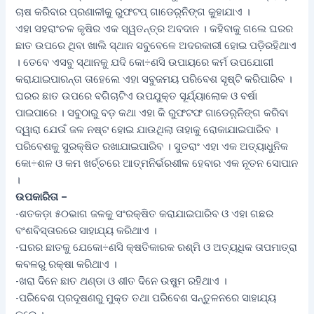
ଚାଷ କରିବାର ପ୍ରଣାଳୀକୁ ରୁଫଟପ୍‌ ଗାଡେର଼୍ନିଙ୍ଗ କୁହାଯାଏ ।
ଏହା ସହରାଂଚଳ କୃଷିର ଏକ ସ୍ୱତନ୍ତ୍ର ଅବଦାନ । କହିବାକୁ ଗଲେ ଘରର
ଛାତ ଉପରେ ଥିବା ଖାଲି ସ୍ଥାନ ସବୁବେଳେ ଅଦରକାରୀ ହୋଇ ପଡ଼ିରହିଥାଏ
। ତେବେ ଏସବୁ ସ୍ଥାନକୁ ଯଦି କୋ÷ଣସି ଉପାୟରେ କର୍ମ ଉପଯୋଗୀ
କରାଯାଇପାରନ୍ତା ତାହେଲେ ଏହା ସବୁଜମୟ ପରିବେଶ ସୃଷ୍ଟି କରିପାରିବ ।
ଘରର ଛାତ ଉପରେ ବଗିଚାଟିଏ ଉପଯୁକ୍ତ ସୂର୍ଯ୍ୟାଲୋକ ଓ ବର୍ଷା
ପାଇପାରେ । ସବୁଠାରୁ ବଡ଼ କଥା ଏହା କି ରୁଫଟଫ ଗାଡେର଼୍ନିଙ୍ଗ କରିବା
ଦ୍ୱାରା ଯେଉଁ ଜଳ ନଷ୍ଟ ହୋଇ ଯାଉଥିଲା ତାହାକୁ ରୋକାଯାଇପାରିବ ।
ପରିବେଶକୁ ସୁରକ୍ଷିତ ରଖାଯାଇପାରିବ । ସୁତରାଂ ଏହା ଏକ ଅତ୍ୟାଧୁନିକ
କୋ÷ଶଳ ଓ କମ ଖର୍ଚ୍ଚରେ ଆତ୍ମନିର୍ଭରଶୀଳ ହେବାର ଏକ ନୂତନ ସୋପାନ
।
ଉପକାରିତା –
-ଶତକଡ଼ା ୫୦ଭାଗ ଜଳକୁ ସଂରକ୍ଷିତ କରାଯାଇପାରିବ ଓ ଏହା ଗଛର
ବଂଶବିସ୍ତାରରେ ସାହାଯ୍ୟ କରିଥାଏ ।
-ଘରର ଛାତକୁ ଯେକୋ÷ଣସି କ୍ଷତିକାରକ ରଶ୍ମି ଓ ଅତ୍ୟଧିକ ତାପମାତ୍ରା
କବଳରୁ ରକ୍ଷା କରିଥାଏ ।
-ଖରା ଦିନେ ଛାତ ଥଣ୍ଡା ଓ ଶୀତ ଦିନେ ଉଷୁମ ରହିଥାଏ ।
-ପରିବେଶ ପ୍ରଦୂଷଣରୁ ମୁକ୍ତ ତଥା ପରିବେଶ ସନ୍ତୁଳନରେ ସାହାଯ୍ୟ