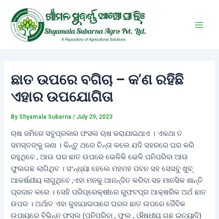
Skip
Post
Main
to
navigation
Men
content
ଛାତ ଉପରେ ବଗିଚା – କ’ଣ ରହିଛି
ଏହାର ଉପଯୋଗିତା
By
Shyamala Subarna
/
July 29, 2023
ଚାଷ ଜମିରେ ସବୁପ୍ରକାର ଫସଲ ଚାଷ କରାଯାଇଥାଏ । ଏକଥା ତ
ସମସ୍ତଙ୍କୁ ଜଣା । କିନ୍ତୁ ଥରେ ଚିନ୍ତା କଲେ ଯଦି ସହରରେ ଘର କରି
ରହୁଥିବେ , ଆଉ ଘର ଛାତ ଉପରେ ଭେଳିକି ଭେଳି ପନିପରିବା ଆଉ
ଫୁଲଗଛ ଲାଗିଥିବ । ସଂନ୍ଧ୍ୟା ହେଲେ ମହମହ ପବନ ସହ ସେସବୁ ଖୁବ୍‌
ଆକର୍ଷଣୀୟ ଲାଗୁଥିବେ ,ଏହା ମନକୁ ଆନନ୍ଦିତ କରିବା ସହ ମାନସିକ ଶାନ୍ତି
ପ୍ରଦାନ କରେ । ସେହି ପରିପ୍ରେକ୍ଷୀରେ ରୁଫଟପ୍‌ର ଆକ୍ଷରିକ ଅର୍ଥ ଛାତ
ଉପର । ଅର୍ଥାତ ଏହା କୁହାଯାଇପାରେ ଘରର ଛାତ ଉପରେ ଜୈବିକ
ଉପାୟରେ ବିଭିନ୍ନ ଫସଲ (ପନିପରିବା , ଫୁଲ , ଔଷଧୀୟ ଗଛ ଇତ୍ୟାଦି)