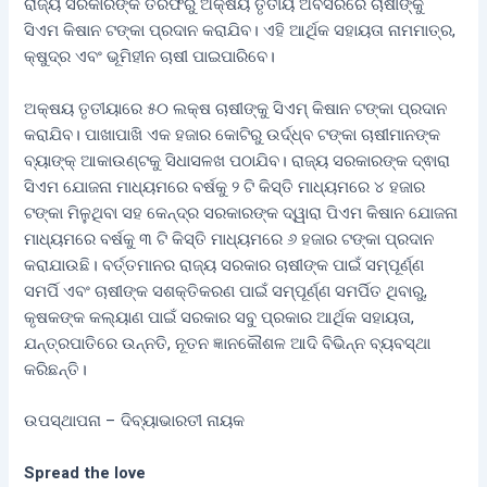
ରାଜ୍ୟ ସରକାରଙ୍କ ତରଫରୁ ଅକ୍ଷୟ ତୃତୀୟ ଅବସରରେ ଚାଷୀଙ୍କୁ
ସିଏମ କିଷାନ ଟଙ୍କା ପ୍ରଦାନ କରାଯିବ। ଏହି ଆର୍ଥିକ ସହାୟତା ନାମମାତ୍ର,
କ୍ଷୁଦ୍ର ଏବଂ ଭୂମିହୀନ ଚାଷୀ ପାଇପାରିବେ।
ଅକ୍ଷୟ ତୃତୀୟାରେ ୫୦ ଲକ୍ଷ ଚାଷୀଙ୍କୁ ସିଏମ୍ କିଷାନ ଟଙ୍କା ପ୍ରଦାନ
କରାଯିବ। ପାଖାପାଖି ଏକ ହଜାର କୋଟିରୁ ଉର୍ଦ୍ଧ୍ବ ଟଙ୍କା ଚାଷୀମାନଙ୍କ
ବ୍ୟାଙ୍କ୍ ଆକାଉଣ୍ଟକୁ ସିଧାସଳଖ ପଠାଯିବ। ରାଜ୍ୟ ସରକାରଙ୍କ ଦ୍ଵାରା
ସିଏମ ଯୋଜନା ମାଧ୍ୟମରେ ବର୍ଷକୁ ୨ ଟି କିସ୍ତି ମାଧ୍ୟମରେ ୪ ହଜାର
ଟଙ୍କା ମିଳୁଥିବା ସହ କେନ୍ଦ୍ର ସରକାରଙ୍କ ଦ୍ୱାରା ପିଏମ କିଷାନ ଯୋଜନା
ମାଧ୍ୟମରେ ବର୍ଷକୁ ୩ ଟି କିସ୍ତି ମାଧ୍ୟମରେ ୬ ହଜାର ଟଙ୍କା ପ୍ରଦାନ
କରାଯାଉଛି। ବର୍ତ୍ତମାନର ରାଜ୍ୟ ସରକାର ଚାଷୀଙ୍କ ପାଇଁ ସମ୍ପୂର୍ଣ୍ଣ
ସମର୍ପି ଏବଂ ଚାଷୀଙ୍କ ସଶକ୍ତିକରଣ ପାଇଁ ସମ୍ପୂର୍ଣ୍ଣ ସମର୍ପିତ ଥିବାରୁ,
କୃଷକଙ୍କ କଲ୍ୟାଣ ପାଇଁ ସରକାର ସବୁ ପ୍ରକାର ଆର୍ଥିକ ସହାୟତା,
ଯନ୍ତ୍ରପାତିରେ ଉନ୍ନତି, ନୂତନ ଜ୍ଞାନକୌଶଳ ଆଦି ବିଭିନ୍ନ ବ୍ୟବସ୍ଥା
କରିଛନ୍ତି।
ଉପସ୍ଥାପନା – ଦିବ୍ୟାଭାରତୀ ନାୟକ
Spread the love