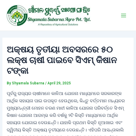
Skip
Post
Main
to
navigation
Men
content
ଅକ୍ଷୟ ତୃତୀୟା ଅବସରରେ ୫୦
ଲକ୍ଷ ଚାଷୀ ପାଇବେ ସିଏମ୍ କିଷାନ
ଟଙ୍କା
By
Shyamala Subarna
/
April 29, 2025
ପୂର୍ବରୁ ରାଜ୍ୟର ଚାଷୀମାନେ କାଳିଆ ଯୋଜନା ମାଧ୍ୟମରେ ସରକାରଙ୍କ
ଆର୍ଥିକ ସହାୟତା ପାଇ ଉପକୃତ ହେଉଥିଲେ, କିନ୍ତୁ ବର୍ତ୍ତମାନ ମାନ୍ୟବର
ମୁଖ୍ୟମନ୍ତ୍ରୀ ମୋହନ ଚରଣ ମାଝୀ କାଳିଆ ଯୋଜନା ପରିବର୍ତ୍ତେ ସିଏମ୍
କିଷାନ ଯୋଜନା ଆରମ୍ଭ କରି ବର୍ଷକୁ ୨ଟି କିସ୍ତି ମାଧ୍ୟମରେ ଆର୍ଥିକ
ସହାୟତା ଯୋଗାଇ ଦେଉଛନ୍ତି। ଯାହାକି ପ୍ରଥମ କିସ୍ତି ନୂଆଖାଇ ଏବଂ
ଦ୍ୱିତୀୟ କିସ୍ତି ଅକ୍ଷୟ ତୃତୀୟରେ ଦେଉଛନ୍ତି। ଏହିପରି ଆସନ୍ତାକାଲି