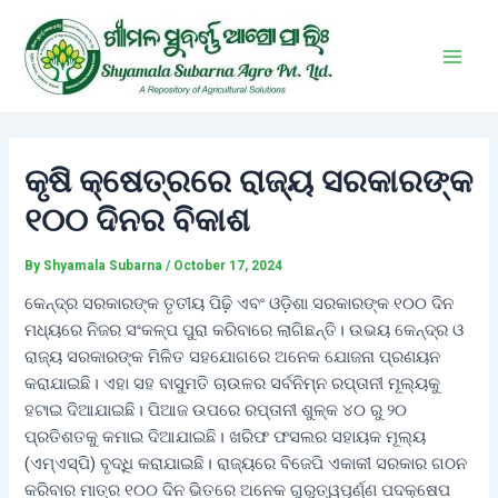
Skip
Post
Main
to
navigation
Men
content
କୃଷି କ୍ଷେତ୍ରରେ ରାଜ୍ୟ ସରକାରଙ୍କ
୧୦୦ ଦିନର ବିକାଶ
By
Shyamala Subarna
/
October 17, 2024
କେନ୍ଦ୍ର ସରକାରଙ୍କ ତୃତୀୟ ପିଢ଼ି ଏବଂ ଓଡ଼ିଶା ସରକାରଙ୍କ ୧୦୦ ଦିନ
ମଧ୍ୟରେ ନିଜର ସଂକଳ୍ପ ପୁରା କରିବାରେ ଲାଗିଛନ୍ତି। ଉଭୟ କେନ୍ଦ୍ର ଓ
ରାଜ୍ୟ ସରକାରଙ୍କ ମିଳିତ ସହଯୋଗରେ ଅନେକ ଯୋଜନା ପ୍ରଣୟନ
କରାଯାଇଛି। ଏହା ସହ ବାସୁମତି ଚାଉଳର ସର୍ବନିମ୍ନ ରପ୍ତାନୀ ମୂଲ୍ୟକୁ
ହଟାଇ ଦିଆଯାଇଛି। ପିଆଜ ଉପରେ ରପ୍ତାନୀ ଶୁଳ୍କ ୪୦ ରୁ ୨୦
ପ୍ରତିଶତକୁ କମାଇ ଦିଆଯାଇଛି। ଖରିଫ ଫସଲର ସହାୟକ ମୂଲ୍ୟ
(ଏମ୍‌ଏସ୍‌ପି) ବୃଦ୍ଧି କରାଯାଇଛି। ରାଜ୍ୟରେ ବିଜେପି ଏକାକୀ ସରକାର ଗଠନ
କରିବାର ମାତ୍ର ୧୦୦ ଦିନ ଭିତରେ ଅନେକ ଗୁରୁତ୍ୱପୂର୍ଣ୍ଣ ପଦକ୍ଷେପ