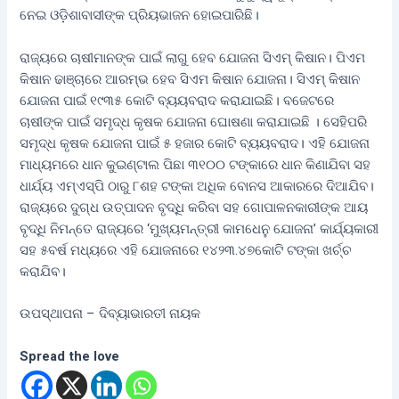
ନେଇ ଓଡ଼ିଶାବାସୀଙ୍କ ପ୍ରିୟଭାଜନ ହୋଇପାରିଛି।
ରାଜ୍ୟରେ ଚାଷୀମାନଙ୍କ ପାଇଁ ଲାଗୁ ହେବ ଯୋଜନା ସିଏମ୍‌ କିଷାନ। ପିଏମ
କିଷାନ ଢାଞ୍ଚାରେ ଆରମ୍ଭ ହେବ ସିଏମ କିଷାନ ଯୋଜନା। ସିଏମ୍‌ କିଷାନ
ଯୋଜନା ପାଇଁ ୧୯୩୫ କୋଟି ବ୍ୟୟବରାଦ କରାଯାଇଛି। ବଜେଟରେ
ଚାଷୀଙ୍କ ପାଇଁ ସମୃଦ୍ଧ କୃଷକ ଯୋଜନା ଘୋଷଣା କରାଯାଇଛି । ସେହିପରି
ସମୃଦ୍ଧ କୃଷକ ଯୋଜନା ପାଇଁ ୫ ହଜାର କୋଟି ବ୍ୟୟବରାଦ। ଏହି ଯୋଜନା
ମାଧ୍ୟମରେ ଧାନ କୁଇଣ୍ଟାଲ ପିଛା ୩୧୦୦ ଟଙ୍କାରେ ଧାନ କିଣାଯିବା ସହ
ଧାର୍ଯ୍ୟ ଏମ୍‌ଏସ୍‌ପି ଠାରୁ ୮ଶହ ଟଙ୍କା ଅଧିକ ବୋନସ ଆକାରରେ ଦିଆଯିବ।
ରାଜ୍ୟରେ ଦୁଗ୍ଧ ଉତ୍ପାଦନ ବୃଦ୍ଧି କରିବା ସହ ଗୋପାଳନକାରୀଙ୍କ ଆୟ
ବୃଦ୍ଧି ନିମନ୍ତେ ରାଜ୍ୟରେ ‘ମୁଖ୍ୟମନ୍ତ୍ରୀ କାମଧେନୁ ଯୋଜନା’ କାର୍ଯ୍ୟକାରୀ
ସହ ୫ବର୍ଷ ମଧ୍ୟରେ ଏହି ଯୋଜନାରେ ୧୪୨୩.୪୭କୋଟି ଟଙ୍କା ଖର୍ଚ୍ଚ
କରାଯିବ।
ଉପସ୍ଥାପନା – ଦିବ୍ୟାଭାରତୀ ନାୟକ
Spread the love